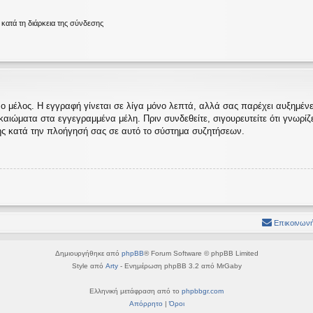
ατά τη διάρκεια της σύνδεσης
ο μέλος. Η εγγραφή γίνεται σε λίγα μόνο λεπτά, αλλά σας παρέχει αυξημένες
ώματα στα εγγεγραμμένα μέλη. Πριν συνδεθείτε, σιγουρευτείτε ότι γνωρίζετε
ς κατά την πλοήγησή σας σε αυτό το σύστημα συζητήσεων.
Επικοινωνή
Δημιουργήθηκε από
phpBB
® Forum Software © phpBB Limited
Style από
Arty
- Ενημέρωση phpBB 3.2 από MrGaby
Ελληνική μετάφραση από το
phpbbgr.com
Απόρρητο
|
Όροι