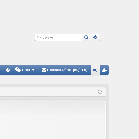
Αναζήτηση
Ειδική αναζήτηση
Chat
Επικοινωνήστε μαζί μας
Γ
Συ
ύν
γγ
χν
δε
ρα
ές
ση
φ
ερ
ή
ωτ
ήσ
εις