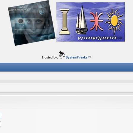
ορφα ταξίδια του νού...
Hosted by:
SystemFreaks
™