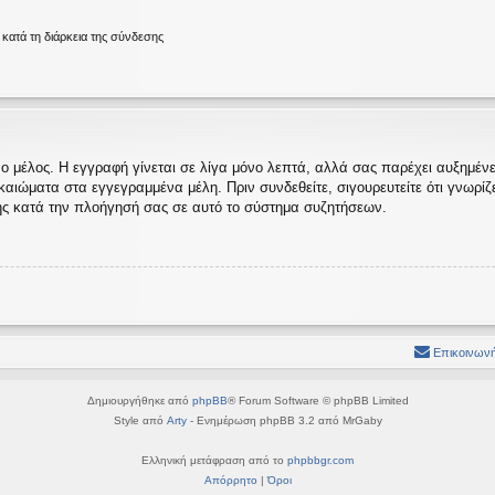
ατά τη διάρκεια της σύνδεσης
ο μέλος. Η εγγραφή γίνεται σε λίγα μόνο λεπτά, αλλά σας παρέχει αυξημένες
ώματα στα εγγεγραμμένα μέλη. Πριν συνδεθείτε, σιγουρευτείτε ότι γνωρίζετε
ς κατά την πλοήγησή σας σε αυτό το σύστημα συζητήσεων.
Επικοινωνή
Δημιουργήθηκε από
phpBB
® Forum Software © phpBB Limited
Style από
Arty
- Ενημέρωση phpBB 3.2 από MrGaby
Ελληνική μετάφραση από το
phpbbgr.com
Απόρρητο
|
Όροι