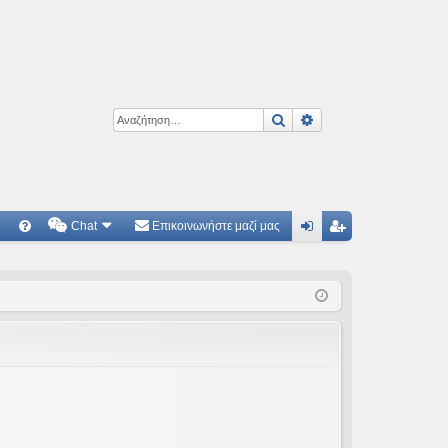
Αναζήτηση
Ειδική αναζήτηση
Chat
Επικοινωνήστε μαζί μας
Γ
Συ
ύν
γγ
χν
δε
ρα
ές
ση
φ
ερ
ή
ωτ
ήσ
εις