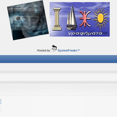
ορφα ταξίδια του νού...
Hosted by:
SystemFreaks
™