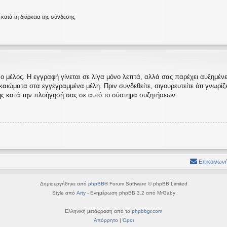
ατά τη διάρκεια της σύνδεσης
ο μέλος. Η εγγραφή γίνεται σε λίγα μόνο λεπτά, αλλά σας παρέχει αυξημένες
ώματα στα εγγεγραμμένα μέλη. Πριν συνδεθείτε, σιγουρευτείτε ότι γνωρίζετε
ς κατά την πλοήγησή σας σε αυτό το σύστημα συζητήσεων.
Επικοινωνή
Δημιουργήθηκε από
phpBB
® Forum Software © phpBB Limited
Style από
Arty
- Ενημέρωση phpBB 3.2 από MrGaby
Ελληνική μετάφραση από το
phpbbgr.com
Απόρρητο
|
Όροι