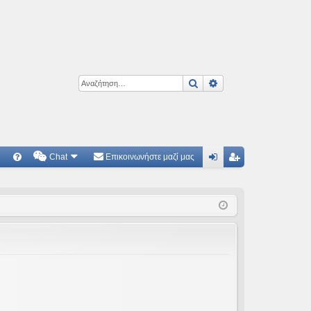
Αναζήτηση
Ειδική αναζήτηση
Chat
Επικοινωνήστε μαζί μας
Γ
Συ
ύν
γγ
χν
δε
ρα
ές
ση
φ
ερ
ή
ωτ
ήσ
εις