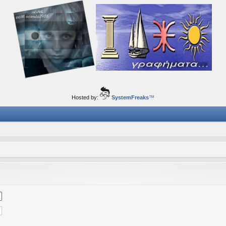
ορφα ταξίδια του νού...
Hosted by:
SystemFreaks
™