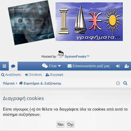
Ιδεογραφήματα
Αυτός ο τόπος φιλοδοξεί να ανοίγει μονοπάτια για τα συναρπαστικά και όμορφα ταξίδια του
νού...
Hosted by:
SystemFreaks
™
Chat
Επικοινωνήστε μαζί μας
ρή
Αναζήτηση
.
Σύνδεση
Εγγραφή
ύν
γγ
Α
γο
Πόρταλ
Συ
Ευρετήριο Δ. Συζήτησης
δε
ρα
ν
ρε
ζη
ση
φ
α
Διαγραφή cookies
ς
τή
ή
ζ
Είστε σίγουρος (-η) ότι θέλετε να διαγράψετε όλα τα cookies από αυτό το
ή
συ
σε
σύστημα συζητήσεων;
τ
νδ
ις
η
έσ
σ