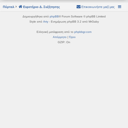
η
εις
Πόρταλ
Ευρετήριο Δ. Συζήτησης
Επικοινωνήστε μαζί μας
Δημιουργήθηκε από
phpBB
® Forum Software © phpBB Limited
Style από
Arty
- Ενημέρωση phpBB 3.2 από MrGaby
Ελληνική μετάφραση από το
phpbbgr.com
Απόρρητο
|
Όροι
GZIP: On