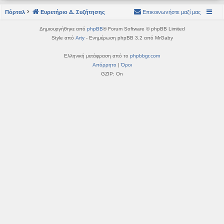
η
εις
Πόρταλ
Ευρετήριο Δ. Συζήτησης
Επικοινωνήστε μαζί μας
Δημιουργήθηκε από
phpBB
® Forum Software © phpBB Limited
Style από
Arty
- Ενημέρωση phpBB 3.2 από MrGaby
Ελληνική μετάφραση από το
phpbbgr.com
Απόρρητο
|
Όροι
GZIP: On