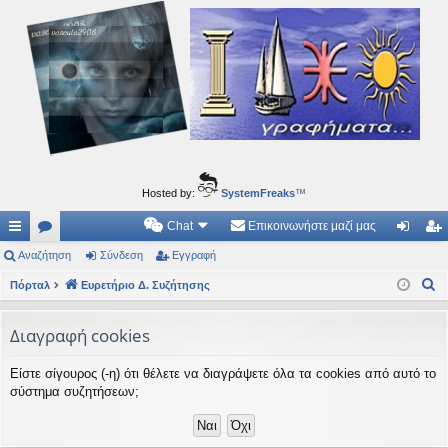
Ιδεογραφήματα
Αυτός ο τόπος φιλοδοξεί να ανοίγει μονοπάτια για τα συναρπαστικά και όμορφα ταξίδια του
νού...
Hosted by:
SystemFreaks
™
Chat
Επικοινωνήστε μαζί μας
ρή
Αναζήτηση
.
Σύνδεση
Εγγραφή
ύν
γγ
Α
γο
Πόρταλ
Συ
Ευρετήριο Δ. Συζήτησης
δε
ρα
ν
ρε
ζη
ση
φ
α
Διαγραφή cookies
ς
τή
ή
ζ
Είστε σίγουρος (-η) ότι θέλετε να διαγράψετε όλα τα cookies από αυτό το
ή
συ
σε
σύστημα συζητήσεων;
τ
νδ
ις
η
έσ
σ