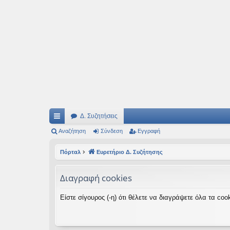
Ιδεογραφήματα
Αυτός ο τόπος φιλοδοξεί να ανοίγει μονοπάτια για τα συναρπαστικά και όμ
Δ. Συζητήσεις
ρή
Αναζήτηση
Σύνδεση
Εγγραφή
γο
Πόρταλ
Ευρετήριο Δ. Συζήτησης
ρε
Διαγραφή cookies
ς
συ
Είστε σίγουρος (-η) ότι θέλετε να διαγράψετε όλα τα c
νδ
έσ