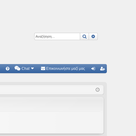
Αναζήτηση
Ειδική αναζήτηση
Chat
Επικοινωνήστε μαζί μας
Γ
Συ
ύν
γγ
χν
δε
ρα
ές
ση
φ
ερ
ή
ωτ
ήσ
εις