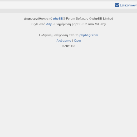
Επικοινωνή
Δημιουργήθηκε από
phpBB
® Forum Software © phpBB Limited
Style από
Arty
- Ενημέρωση phpBB 3.2 από MrGaby
Ελληνική μετάφραση από το
phpbbgr.com
Απόρρητο
|
Όροι
GZIP: On