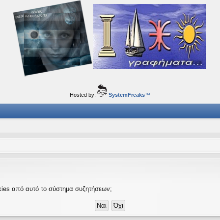
ορφα ταξίδια του νού...
Hosted by:
SystemFreaks
™
ookies από αυτό το σύστημα συζητήσεων;