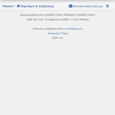
η
εις
Πόρταλ
Ευρετήριο Δ. Συζήτησης
Επικοινωνήστε μαζί μας
Δημιουργήθηκε από
phpBB
® Forum Software © phpBB Limited
Style από
Arty
- Ενημέρωση phpBB 3.2 από MrGaby
Ελληνική μετάφραση από το
phpbbgr.com
Απόρρητο
|
Όροι
GZIP: On