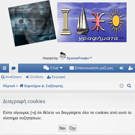
Ιδεογραφήματα
Αυτός ο τόπος φιλοδοξεί να ανοίγει μονοπάτια για τα συναρπαστικά και όμορφα ταξίδια του
νού...
Hosted by:
SystemFreaks
™
Chat
Επικοινωνήστε μαζί μας
ρή
Αναζήτηση
.
Σύνδεση
Εγγραφή
ύν
γγ
Α
γο
Πόρταλ
Συ
Ευρετήριο Δ. Συζήτησης
δε
ρα
ν
ρε
ζη
ση
φ
α
Διαγραφή cookies
ς
τή
ή
ζ
Είστε σίγουρος (-η) ότι θέλετε να διαγράψετε όλα τα cookies από αυτό το
ή
συ
σε
σύστημα συζητήσεων;
τ
νδ
ις
η
έσ
σ