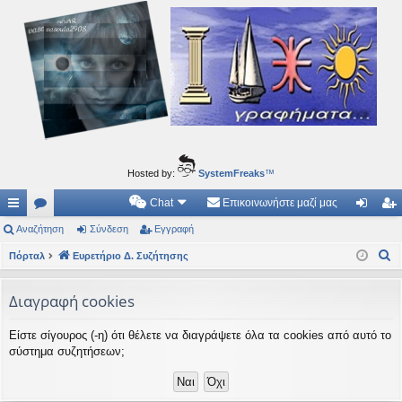
Ιδεογραφήματα
Αυτός ο τόπος φιλοδοξεί να ανοίγει μονοπάτια για τα συναρπαστικά και όμορφα ταξίδια του
νού...
Hosted by:
SystemFreaks
™
Chat
Επικοινωνήστε μαζί μας
ρή
Αναζήτηση
.
Σύνδεση
Εγγραφή
ύν
γγ
Α
γο
Πόρταλ
Συ
Ευρετήριο Δ. Συζήτησης
δε
ρα
ν
ρε
ζη
ση
φ
α
Διαγραφή cookies
ς
τή
ή
ζ
Είστε σίγουρος (-η) ότι θέλετε να διαγράψετε όλα τα cookies από αυτό το
ή
συ
σε
σύστημα συζητήσεων;
τ
νδ
ις
η
έσ
σ