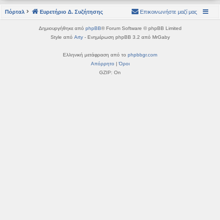
η
εις
Πόρταλ
Ευρετήριο Δ. Συζήτησης
Επικοινωνήστε μαζί μας
Δημιουργήθηκε από
phpBB
® Forum Software © phpBB Limited
Style από
Arty
- Ενημέρωση phpBB 3.2 από MrGaby
Ελληνική μετάφραση από το
phpbbgr.com
Απόρρητο
|
Όροι
GZIP: On