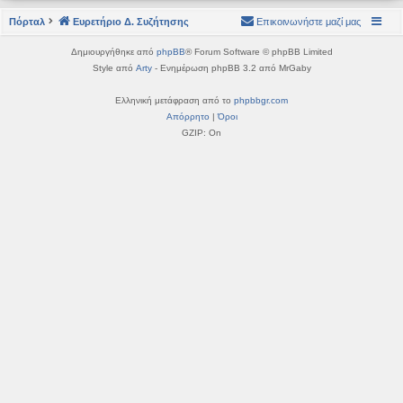
η
εις
Πόρταλ
Ευρετήριο Δ. Συζήτησης
Επικοινωνήστε μαζί μας
Δημιουργήθηκε από
phpBB
® Forum Software © phpBB Limited
Style από
Arty
- Ενημέρωση phpBB 3.2 από MrGaby
Ελληνική μετάφραση από το
phpbbgr.com
Απόρρητο
|
Όροι
GZIP: On