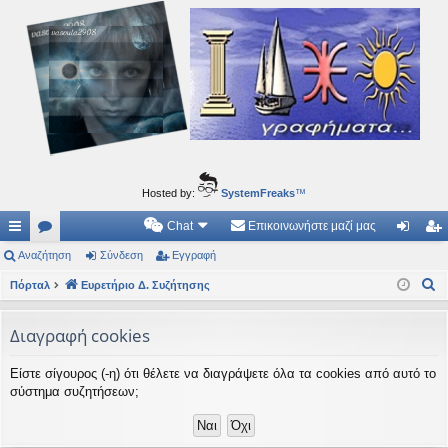
Ιδεογραφήματα
Αυτός ο τόπος φιλοδοξεί να ανοίγει μονοπάτια για τα συναρπαστικά και όμορφα ταξίδια του
νού...
Hosted by:
SystemFreaks
™
Chat
Επικοινωνήστε μαζί μας
ρή
Αναζήτηση
.
Σύνδεση
Εγγραφή
ύν
γγ
Α
γο
Πόρταλ
Συ
Ευρετήριο Δ. Συζήτησης
δε
ρα
ν
ρε
ζη
ση
φ
α
Διαγραφή cookies
ς
τή
ή
ζ
Είστε σίγουρος (-η) ότι θέλετε να διαγράψετε όλα τα cookies από αυτό το
ή
συ
σε
σύστημα συζητήσεων;
τ
νδ
ις
η
έσ
σ