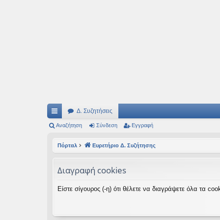
Ιδεογραφήματα
Αυτός ο τόπος φιλοδοξεί να ανοίγει μονοπάτια για τα συναρπαστικά και όμ
Δ. Συζητήσεις
ρή
Αναζήτηση
Σύνδεση
Εγγραφή
γο
Πόρταλ
Ευρετήριο Δ. Συζήτησης
ρε
Διαγραφή cookies
ς
συ
Είστε σίγουρος (-η) ότι θέλετε να διαγράψετε όλα τα c
νδ
έσ