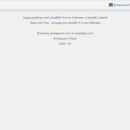
Επικοινωνή
Δημιουργήθηκε από
phpBB
® Forum Software © phpBB Limited
Style από
Arty
- Ενημέρωση phpBB 3.2 από MrGaby
Ελληνική μετάφραση από το
phpbbgr.com
Απόρρητο
|
Όροι
GZIP: On