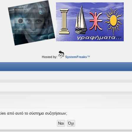
ορφα ταξίδια του νού...
Hosted by:
SystemFreaks
™
ookies από αυτό το σύστημα συζητήσεων;