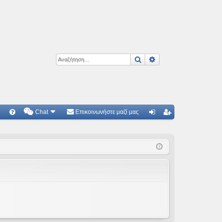
Αναζήτηση
Ειδική αναζήτηση
Chat
Επικοινωνήστε μαζί μας
Γ
Συ
ύν
γγ
χν
δε
ρα
ές
ση
φ
ερ
ή
ωτ
ήσ
εις