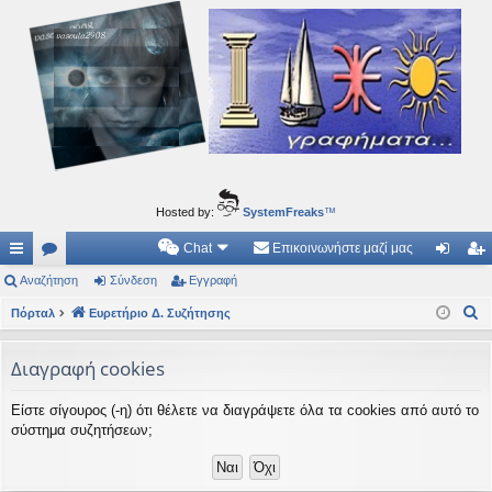
Ιδεογραφήματα
Αυτός ο τόπος φιλοδοξεί να ανοίγει μονοπάτια για τα συναρπαστικά και όμορφα ταξίδια του
νού...
Hosted by:
SystemFreaks
™
Chat
Επικοινωνήστε μαζί μας
ρή
Αναζήτηση
.
Σύνδεση
Εγγραφή
ύν
γγ
Α
γο
Πόρταλ
Συ
Ευρετήριο Δ. Συζήτησης
δε
ρα
ν
ρε
ζη
ση
φ
α
Διαγραφή cookies
ς
τή
ή
ζ
Είστε σίγουρος (-η) ότι θέλετε να διαγράψετε όλα τα cookies από αυτό το
ή
συ
σε
σύστημα συζητήσεων;
τ
νδ
ις
η
έσ
σ