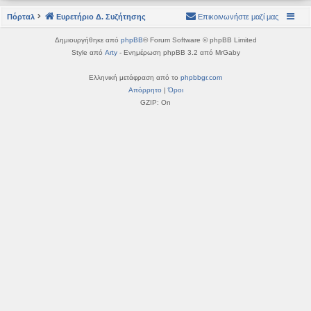
η
εις
Πόρταλ
Ευρετήριο Δ. Συζήτησης
Επικοινωνήστε μαζί μας
Δημιουργήθηκε από
phpBB
® Forum Software © phpBB Limited
Style από
Arty
- Ενημέρωση phpBB 3.2 από MrGaby
Ελληνική μετάφραση από το
phpbbgr.com
Απόρρητο
|
Όροι
GZIP: On