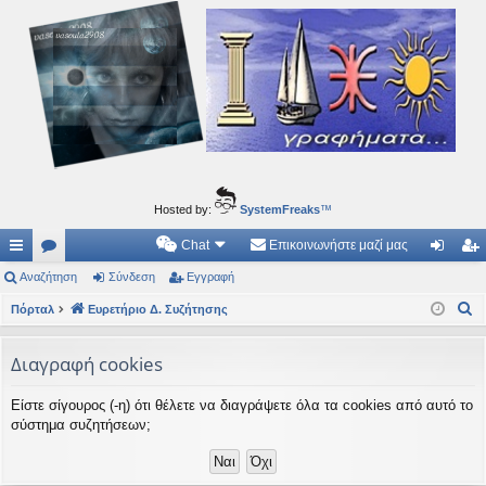
Ιδεογραφήματα
Αυτός ο τόπος φιλοδοξεί να ανοίγει μονοπάτια για τα συναρπαστικά και όμορφα ταξίδια του
νού...
Hosted by:
SystemFreaks
™
Chat
Επικοινωνήστε μαζί μας
ρή
Αναζήτηση
.
Σύνδεση
Εγγραφή
ύν
γγ
Α
γο
Πόρταλ
Συ
Ευρετήριο Δ. Συζήτησης
δε
ρα
ν
ρε
ζη
ση
φ
α
Διαγραφή cookies
ς
τή
ή
ζ
Είστε σίγουρος (-η) ότι θέλετε να διαγράψετε όλα τα cookies από αυτό το
ή
συ
σε
σύστημα συζητήσεων;
τ
νδ
ις
η
έσ
σ