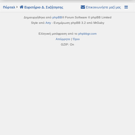
η
εις
Πόρταλ
Ευρετήριο Δ. Συζήτησης
Επικοινωνήστε μαζί μας
Δημιουργήθηκε από
phpBB
® Forum Software © phpBB Limited
Style από
Arty
- Ενημέρωση phpBB 3.2 από MrGaby
Ελληνική μετάφραση από το
phpbbgr.com
Απόρρητο
|
Όροι
GZIP: On