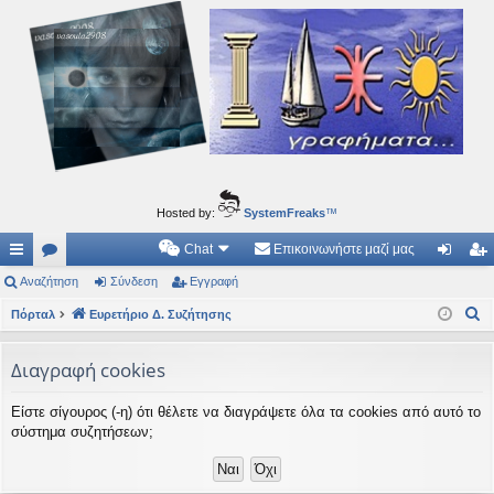
Ιδεογραφήματα
Αυτός ο τόπος φιλοδοξεί να ανοίγει μονοπάτια για τα συναρπαστικά και όμορφα ταξίδια του
νού...
Hosted by:
SystemFreaks
™
Chat
Επικοινωνήστε μαζί μας
ρή
Αναζήτηση
.
Σύνδεση
Εγγραφή
ύν
γγ
Α
γο
Πόρταλ
Συ
Ευρετήριο Δ. Συζήτησης
δε
ρα
ν
ρε
ζη
ση
φ
α
Διαγραφή cookies
ς
τή
ή
ζ
Είστε σίγουρος (-η) ότι θέλετε να διαγράψετε όλα τα cookies από αυτό το
ή
συ
σε
σύστημα συζητήσεων;
τ
νδ
ις
η
έσ
σ