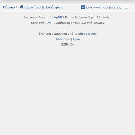
η
εις
Πόρταλ
Ευρετήριο Δ. Συζήτησης
Επικοινωνήστε μαζί μας
Δημιουργήθηκε από
phpBB
® Forum Software © phpBB Limited
Style από
Arty
- Ενημέρωση phpBB 3.2 από MrGaby
Ελληνική μετάφραση από το
phpbbgr.com
Απόρρητο
|
Όροι
GZIP: On