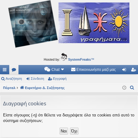
Ιδεογραφήματα
Αυτός ο τόπος φιλοδοξεί να ανοίγει μονοπάτια για τα συναρπαστικά και όμορφα ταξίδια του
νού...
Hosted by:
SystemFreaks
™
Chat
Επικοινωνήστε μαζί μας
ρή
Αναζήτηση
.
Σύνδεση
Εγγραφή
ύν
γγ
Α
γο
Πόρταλ
Συ
Ευρετήριο Δ. Συζήτησης
δε
ρα
ν
ρε
ζη
ση
φ
α
Διαγραφή cookies
ς
τή
ή
ζ
Είστε σίγουρος (-η) ότι θέλετε να διαγράψετε όλα τα cookies από αυτό το
ή
συ
σε
σύστημα συζητήσεων;
τ
νδ
ις
η
έσ
σ