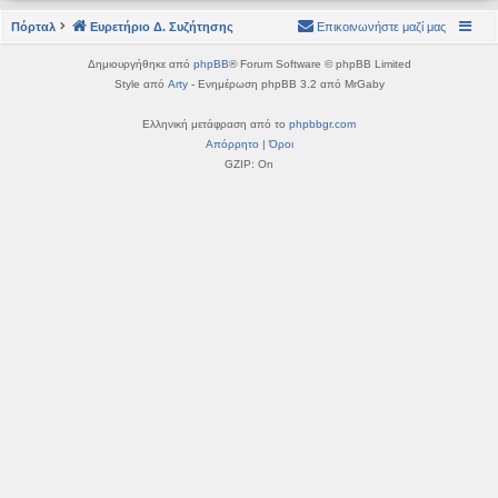
η
εις
Πόρταλ
Ευρετήριο Δ. Συζήτησης
Επικοινωνήστε μαζί μας
Δημιουργήθηκε από
phpBB
® Forum Software © phpBB Limited
Style από
Arty
- Ενημέρωση phpBB 3.2 από MrGaby
Ελληνική μετάφραση από το
phpbbgr.com
Απόρρητο
|
Όροι
GZIP: On