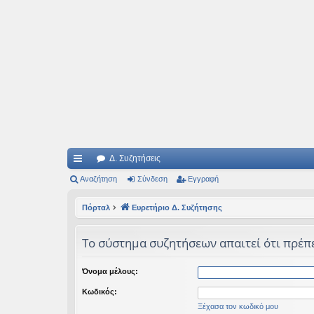
Ιδεογραφήματα
Αυτός ο τόπος φιλοδοξεί να ανοίγει μονοπάτια για τα συναρπαστικά και όμ
Δ. Συζητήσεις
ρή
Αναζήτηση
Σύνδεση
Εγγραφή
γο
Πόρταλ
Ευρετήριο Δ. Συζήτησης
ρε
Το σύστημα συζητήσεων απαιτεί ότι πρέπει
ς
συ
Όνομα μέλους:
νδ
Κωδικός:
έσ
Ξέχασα τον κωδικό μου