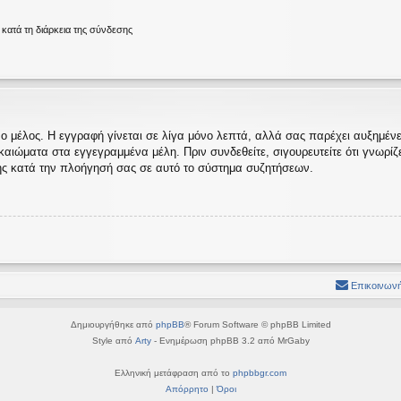
ατά τη διάρκεια της σύνδεσης
ο μέλος. Η εγγραφή γίνεται σε λίγα μόνο λεπτά, αλλά σας παρέχει αυξημένες
ώματα στα εγγεγραμμένα μέλη. Πριν συνδεθείτε, σιγουρευτείτε ότι γνωρίζετε
ς κατά την πλοήγησή σας σε αυτό το σύστημα συζητήσεων.
Επικοινωνή
Δημιουργήθηκε από
phpBB
® Forum Software © phpBB Limited
Style από
Arty
- Ενημέρωση phpBB 3.2 από MrGaby
Ελληνική μετάφραση από το
phpbbgr.com
Απόρρητο
|
Όροι