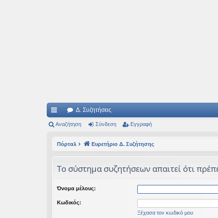
Ιδεογραφήματα
Αυτός ο τόπος φιλοδοξεί να ανοίγει μονοπάτια για τα συναρπαστικά και όμ
Δ. Συζητήσεις
ρή
Αναζήτηση
Σύνδεση
Εγγραφή
γο
Πόρταλ
Ευρετήριο Δ. Συζήτησης
ρε
Το σύστημα συζητήσεων απαιτεί ότι πρέπει
ς
συ
Όνομα μέλους:
νδ
Κωδικός:
έσ
Ξέχασα τον κωδικό μου