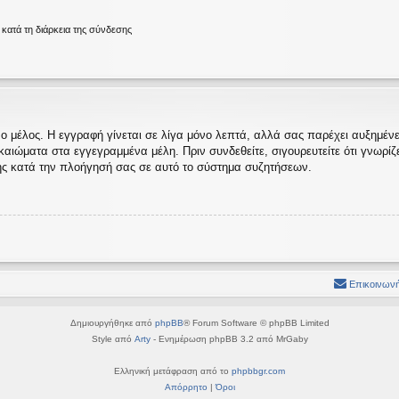
ατά τη διάρκεια της σύνδεσης
ο μέλος. Η εγγραφή γίνεται σε λίγα μόνο λεπτά, αλλά σας παρέχει αυξημένες
ώματα στα εγγεγραμμένα μέλη. Πριν συνδεθείτε, σιγουρευτείτε ότι γνωρίζετε
ς κατά την πλοήγησή σας σε αυτό το σύστημα συζητήσεων.
Επικοινωνή
Δημιουργήθηκε από
phpBB
® Forum Software © phpBB Limited
Style από
Arty
- Ενημέρωση phpBB 3.2 από MrGaby
Ελληνική μετάφραση από το
phpbbgr.com
Απόρρητο
|
Όροι