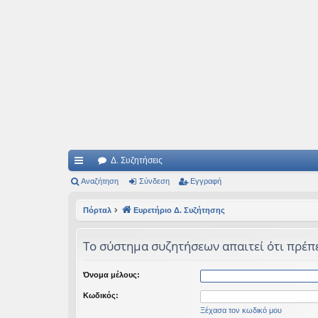
Ιδεογραφήματα
Αυτός ο τόπος φιλοδοξεί να ανοίγει μονοπάτια για τα συναρπαστικά και όμ
Δ. Συζητήσεις
ρή
Αναζήτηση
Σύνδεση
Εγγραφή
γο
Πόρταλ
Ευρετήριο Δ. Συζήτησης
ρε
Το σύστημα συζητήσεων απαιτεί ότι πρέπει
ς
συ
Όνομα μέλους:
νδ
Κωδικός:
έσ
Ξέχασα τον κωδικό μου