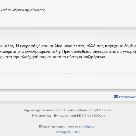
ατά τη διάρκεια της σύνδεσης
ο μέλος. Η εγγραφή γίνεται σε λίγα μόνο λεπτά, αλλά σας παρέχει αυξημένες
ώματα στα εγγεγραμμένα μέλη. Πριν συνδεθείτε, σιγουρευτείτε ότι γνωρίζετε
ς κατά την πλοήγησή σας σε αυτό το σύστημα συζητήσεων.
Επικοινωνή
Δημιουργήθηκε από
phpBB
® Forum Software © phpBB Limited
Style από
Arty
- Ενημέρωση phpBB 3.2 από MrGaby
Ελληνική μετάφραση από το
phpbbgr.com
Απόρρητο
|
Όροι