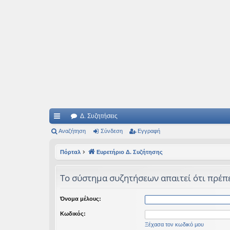
Ιδεογραφήματα
Αυτός ο τόπος φιλοδοξεί να ανοίγει μονοπάτια για τα συναρπαστικά και όμ
Δ. Συζητήσεις
ρή
Αναζήτηση
Σύνδεση
Εγγραφή
γο
Πόρταλ
Ευρετήριο Δ. Συζήτησης
ρε
Το σύστημα συζητήσεων απαιτεί ότι πρέπει
ς
συ
Όνομα μέλους:
νδ
Κωδικός:
έσ
Ξέχασα τον κωδικό μου