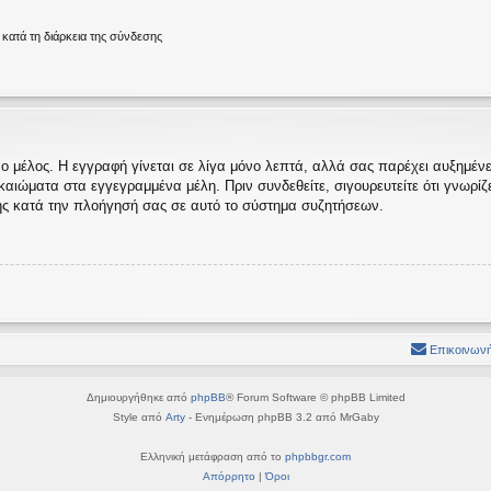
ατά τη διάρκεια της σύνδεσης
ο μέλος. Η εγγραφή γίνεται σε λίγα μόνο λεπτά, αλλά σας παρέχει αυξημένες
ώματα στα εγγεγραμμένα μέλη. Πριν συνδεθείτε, σιγουρευτείτε ότι γνωρίζετε
ς κατά την πλοήγησή σας σε αυτό το σύστημα συζητήσεων.
Επικοινωνή
Δημιουργήθηκε από
phpBB
® Forum Software © phpBB Limited
Style από
Arty
- Ενημέρωση phpBB 3.2 από MrGaby
Ελληνική μετάφραση από το
phpbbgr.com
Απόρρητο
|
Όροι