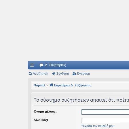
Ιδεογραφήματα
Αυτός ο τόπος φιλοδοξεί να ανοίγει μονοπάτια για τα συναρπαστικά και όμ
Δ. Συζητήσεις
ρή
Αναζήτηση
Σύνδεση
Εγγραφή
γο
Πόρταλ
Ευρετήριο Δ. Συζήτησης
ρε
Το σύστημα συζητήσεων απαιτεί ότι πρέπει
ς
συ
Όνομα μέλους:
νδ
Κωδικός:
έσ
Ξέχασα τον κωδικό μου