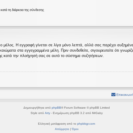
ατά τη διάρκεια της σύνδεσης
ο μέλος. Η εγγραφή γίνεται σε λίγα μόνο λεπτά, αλλά σας παρέχει αυξημένες
ώματα στα εγγεγραμμένα μέλη. Πριν συνδεθείτε, σιγουρευτείτε ότι γνωρίζετε
ς κατά την πλοήγησή σας σε αυτό το σύστημα συζητήσεων.
Επικοινωνή
Δημιουργήθηκε από
phpBB
® Forum Software © phpBB Limited
Style από
Arty
- Ενημέρωση phpBB 3.2 από MrGaby
Ελληνική μετάφραση από το
phpbbgr.com
Απόρρητο
|
Όροι