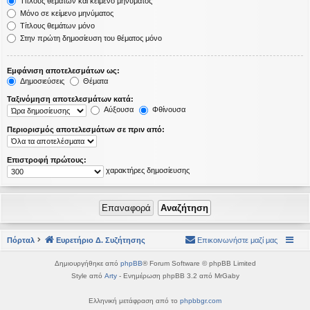
Τίτλους θεμάτων και κείμενο μηνύματος
Μόνο σε κείμενο μηνύματος
Τίτλους θεμάτων μόνο
Στην πρώτη δημοσίευση του θέματος μόνο
Εμφάνιση αποτελεσμάτων ως:
Δημοσιεύσεις
Θέματα
Ταξινόμηση αποτελεσμάτων κατά:
Αύξουσα
Φθίνουσα
Περιορισμός αποτελεσμάτων σε πριν από:
Επιστροφή πρώτους:
χαρακτήρες δημοσίευσης
Πόρταλ
Ευρετήριο Δ. Συζήτησης
Επικοινωνήστε μαζί μας
Δημιουργήθηκε από
phpBB
® Forum Software © phpBB Limited
Style από
Arty
- Ενημέρωση phpBB 3.2 από MrGaby
Ελληνική μετάφραση από το
phpbbgr.com