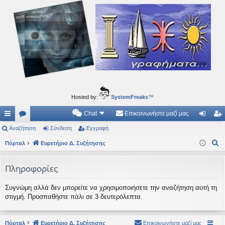
Ιδεογραφήματα
Αυτός ο τόπος φιλοδοξεί να ανοίγει μονοπάτια για τα συναρπαστικά και όμορφα ταξίδια του
νού...
Hosted by:
SystemFreaks
™
Chat
Επικοινωνήστε μαζί μας
ρή
Αναζήτηση
.
Σύνδεση
Εγγραφή
ύν
γγ
Α
γο
Πόρταλ
Συ
Ευρετήριο Δ. Συζήτησης
δε
ρα
ν
ρε
ζη
ση
φ
α
Πληροφορίες
ς
τή
ή
ζ
Συγνώμη αλλά δεν μπορείτε να χρησιμοποιήσετε την αναζήτηση αυτή τη
ή
συ
σε
στιγμή. Προσπαθήστε πάλι σε 3 δευτερόλεπτα.
τ
νδ
ις
η
έσ
σ
Πόρταλ
Ευρετήριο Δ. Συζήτησης
Επικοινωνήστε μαζί μας