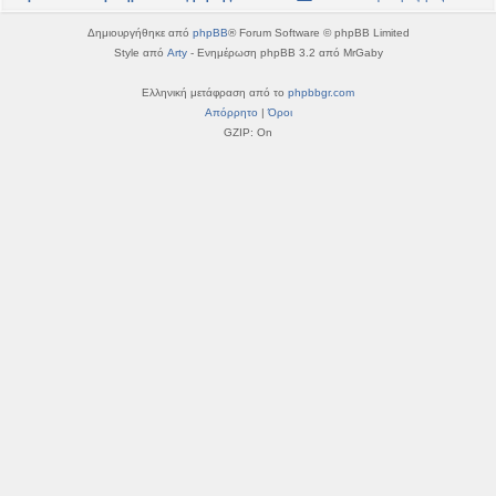
η
εις
Δημιουργήθηκε από
phpBB
® Forum Software © phpBB Limited
Style από
Arty
- Ενημέρωση phpBB 3.2 από MrGaby
Ελληνική μετάφραση από το
phpbbgr.com
Απόρρητο
|
Όροι
GZIP: On