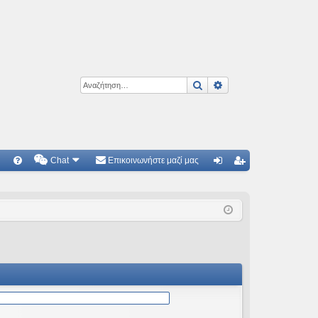
Αναζήτηση
Ειδική αναζήτηση
Chat
Επικοινωνήστε μαζί μας
Γ
Συ
ύν
γγ
χν
δε
ρα
ές
ση
φ
ερ
ή
ωτ
ήσ
εις