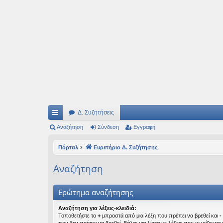
Ιδεογραφήματα
Αυτός ο τόπος φιλοδοξεί να ανοίγει μονοπάτια για τα συναρπαστικά και όμ
Δ. Συζητήσεις
ρή
Αναζήτηση
Σύνδεση
Εγγραφή
γο
Πόρταλ
Ευρετήριο Δ. Συζήτησης
ρε
Αναζήτηση
ς
συ
Ερώτημα αναζήτησης
νδ
Αναζήτηση για λέξεις-κλειδιά:
Τοποθετήστε το
+
μπροστά από μια λέξη που πρέπει να βρεθεί και
-
έσ