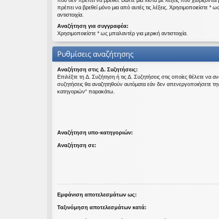
που δεν πρέπει να βρεθεί. Βάλτε μια λίστα με λέξεις που χωρίζονται
πρέπει να βρεθεί μόνο μια από αυτές τις λέξεις. Χρησιμοποιείστε * ω
εις
αντιστοιχία.
Αναζήτηση για συγγραφέα:
Χρησιμοποιείστε * ως μπαλαντέρ για μερική αντιστοιχία.
Ρυθμίσεις αναζήτησης
Αναζήτηση στις Δ. Συζητήσεις:
Επιλέξτε τη Δ. Συζήτηση ή τις Δ. Συζητήσεις στις οποίες θέλετε να α
συζητήσεις θα αναζητηθούν αυτόματα εάν δεν απενεργοποιήσετε τη
κατηγοριών“ παρακάτω.
Αναζήτηση υπο-κατηγοριών:
Αναζήτηση σε:
Εμφάνιση αποτελεσμάτων ως:
Ταξινόμηση αποτελεσμάτων κατά: