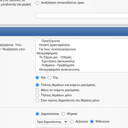
 με
|
σε αγκύλες αν
Αναζήτηση οποιουδήποτε όρου
ς μπαλαντέρ για μερική
ναζητήσετε. Υπο-
ν “Αναζήτηση υπο-
Ναι
Όχι
Τίτλους θεμάτων και κείμενο μηνύματος
Μόνο σε κείμενο μηνύματος
Τίτλους θεμάτων μόνο
Στην πρώτη δημοσίευση του θέματος μόνο
Δημοσιεύσεις
Θέματα
Αύξουσα
Φθίνουσα