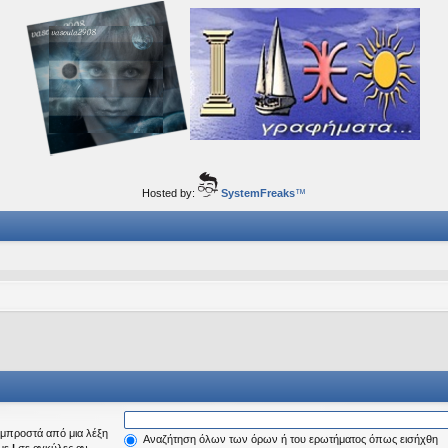
ορφα ταξίδια του νού...
Hosted by:
SystemFreaks
™
μπροστά από μια λέξη
Αναζήτηση όλων των όρων ή του ερωτήματος όπως εισήχθη