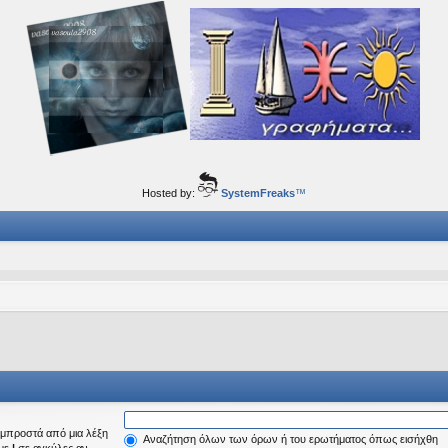
ορφα ταξίδια του νού...
Hosted by:
SystemFreaks
™
μπροστά από μια λέξη
Αναζήτηση όλων των όρων ή του ερωτήματος όπως εισήχθη