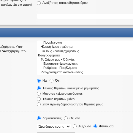
 με
|
σε αγκύλες αν
Αναζήτηση οποιουδήποτε όρου
ς μπαλαντέρ για μερική
ναζητήσετε. Υπο-
ν “Αναζήτηση υπο-
Ναι
Όχι
Τίτλους θεμάτων και κείμενο μηνύματος
Μόνο σε κείμενο μηνύματος
Τίτλους θεμάτων μόνο
Στην πρώτη δημοσίευση του θέματος μόνο
Δημοσιεύσεις
Θέματα
Αύξουσα
Φθίνουσα