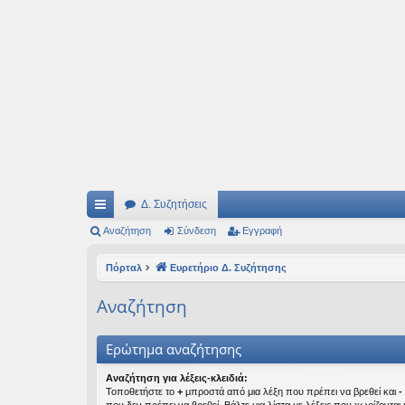
Ιδεογραφήματα
Αυτός ο τόπος φιλοδοξεί να ανοίγει μονοπάτια για τα συναρπαστικά και όμ
Δ. Συζητήσεις
ρή
Αναζήτηση
Σύνδεση
Εγγραφή
γο
Πόρταλ
Ευρετήριο Δ. Συζήτησης
ρε
Αναζήτηση
ς
συ
Ερώτημα αναζήτησης
νδ
Αναζήτηση για λέξεις-κλειδιά:
Τοποθετήστε το
+
μπροστά από μια λέξη που πρέπει να βρεθεί και
-
έσ