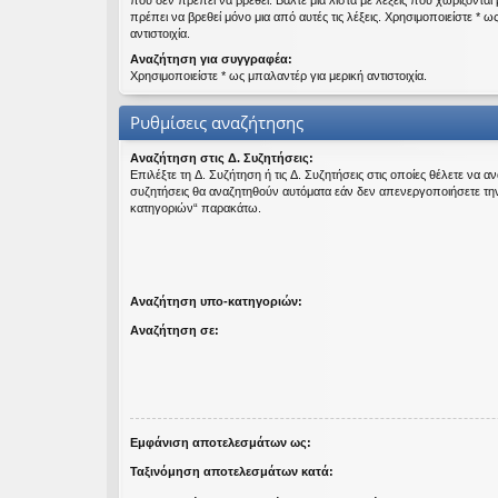
που δεν πρέπει να βρεθεί. Βάλτε μια λίστα με λέξεις που χωρίζονται
πρέπει να βρεθεί μόνο μια από αυτές τις λέξεις. Χρησιμοποιείστε * ω
εις
αντιστοιχία.
Αναζήτηση για συγγραφέα:
Χρησιμοποιείστε * ως μπαλαντέρ για μερική αντιστοιχία.
Ρυθμίσεις αναζήτησης
Αναζήτηση στις Δ. Συζητήσεις:
Επιλέξτε τη Δ. Συζήτηση ή τις Δ. Συζητήσεις στις οποίες θέλετε να α
συζητήσεις θα αναζητηθούν αυτόματα εάν δεν απενεργοποιήσετε τη
κατηγοριών“ παρακάτω.
Αναζήτηση υπο-κατηγοριών:
Αναζήτηση σε:
Εμφάνιση αποτελεσμάτων ως:
Ταξινόμηση αποτελεσμάτων κατά: