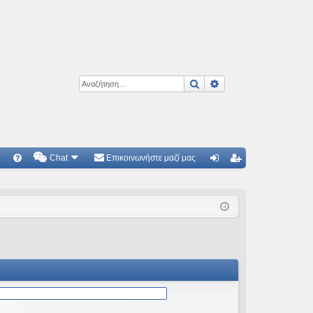
Αναζήτηση
Ειδική αναζήτηση
Chat
Επικοινωνήστε μαζί μας
Γ
Συ
ύν
γγ
χν
δε
ρα
ές
ση
φ
ερ
ή
ωτ
ήσ
εις