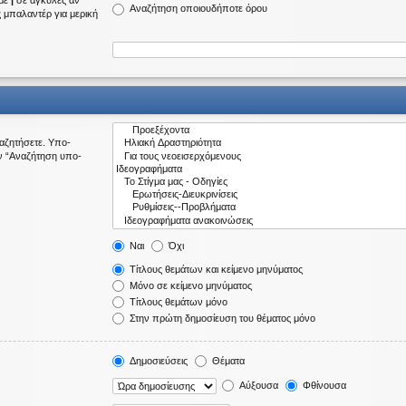
 με
|
σε αγκύλες αν
Αναζήτηση οποιουδήποτε όρου
ς μπαλαντέρ για μερική
ναζητήσετε. Υπο-
ν “Αναζήτηση υπο-
Ναι
Όχι
Τίτλους θεμάτων και κείμενο μηνύματος
Μόνο σε κείμενο μηνύματος
Τίτλους θεμάτων μόνο
Στην πρώτη δημοσίευση του θέματος μόνο
Δημοσιεύσεις
Θέματα
Αύξουσα
Φθίνουσα