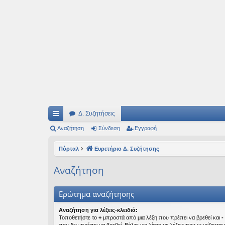
Ιδεογραφήματα
Αυτός ο τόπος φιλοδοξεί να ανοίγει μονοπάτια για τα συναρπαστικά και όμ
Δ. Συζητήσεις
ρή
Αναζήτηση
Σύνδεση
Εγγραφή
γο
Πόρταλ
Ευρετήριο Δ. Συζήτησης
ρε
Αναζήτηση
ς
συ
Ερώτημα αναζήτησης
νδ
Αναζήτηση για λέξεις-κλειδιά:
Τοποθετήστε το
+
μπροστά από μια λέξη που πρέπει να βρεθεί και
-
έσ