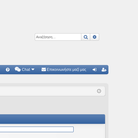
Αναζήτηση
Ειδική αναζήτηση
Chat
Επικοινωνήστε μαζί μας
Γ
Συ
ύν
γγ
χν
δε
ρα
ές
ση
φ
ερ
ή
ωτ
ήσ
εις