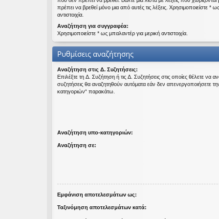
που δεν πρέπει να βρεθεί. Βάλτε μια λίστα με λέξεις που χωρίζονται
πρέπει να βρεθεί μόνο μια από αυτές τις λέξεις. Χρησιμοποιείστε * ω
εις
αντιστοιχία.
Αναζήτηση για συγγραφέα:
Χρησιμοποιείστε * ως μπαλαντέρ για μερική αντιστοιχία.
Ρυθμίσεις αναζήτησης
Αναζήτηση στις Δ. Συζητήσεις:
Επιλέξτε τη Δ. Συζήτηση ή τις Δ. Συζητήσεις στις οποίες θέλετε να α
συζητήσεις θα αναζητηθούν αυτόματα εάν δεν απενεργοποιήσετε τη
κατηγοριών“ παρακάτω.
Αναζήτηση υπο-κατηγοριών:
Αναζήτηση σε:
Εμφάνιση αποτελεσμάτων ως:
Ταξινόμηση αποτελεσμάτων κατά: