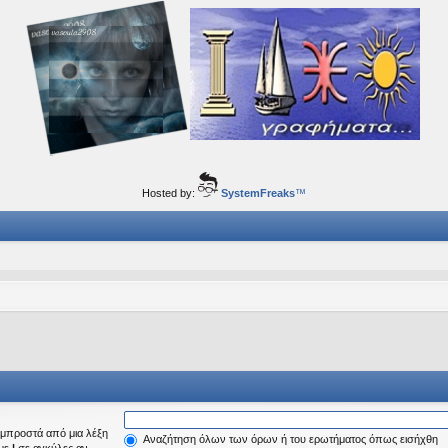
ορφα ταξίδια του νού...
Hosted by:
SystemFreaks
™
μπροστά από μια λέξη
Αναζήτηση όλων των όρων ή του ερωτήματος όπως εισήχθη