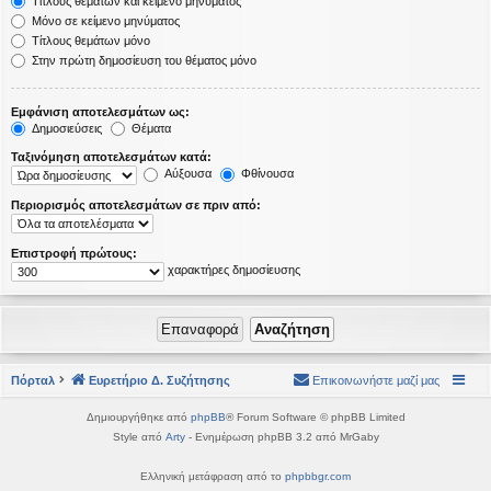
Τίτλους θεμάτων και κείμενο μηνύματος
Μόνο σε κείμενο μηνύματος
Τίτλους θεμάτων μόνο
Στην πρώτη δημοσίευση του θέματος μόνο
Εμφάνιση αποτελεσμάτων ως:
Δημοσιεύσεις
Θέματα
Ταξινόμηση αποτελεσμάτων κατά:
Αύξουσα
Φθίνουσα
Περιορισμός αποτελεσμάτων σε πριν από:
Επιστροφή πρώτους:
χαρακτήρες δημοσίευσης
Πόρταλ
Ευρετήριο Δ. Συζήτησης
Επικοινωνήστε μαζί μας
Δημιουργήθηκε από
phpBB
® Forum Software © phpBB Limited
Style από
Arty
- Ενημέρωση phpBB 3.2 από MrGaby
Ελληνική μετάφραση από το
phpbbgr.com