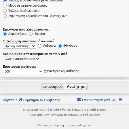
Τίτλους θεμάτων και κείμενο μηνύματος
Μόνο σε κείμενο μηνύματος
Τίτλους θεμάτων μόνο
Στην πρώτη δημοσίευση του θέματος μόνο
Εμφάνιση αποτελεσμάτων ως:
Δημοσιεύσεις
Θέματα
Ταξινόμηση αποτελεσμάτων κατά:
Αύξουσα
Φθίνουσα
Περιορισμός αποτελεσμάτων σε πριν από:
Επιστροφή πρώτους:
χαρακτήρες δημοσίευσης
Πόρταλ
Ευρετήριο Δ. Συζήτησης
Επικοινωνήστε μαζί μας
Δημιουργήθηκε από
phpBB
® Forum Software © phpBB Limited
Style από
Arty
- Ενημέρωση phpBB 3.2 από MrGaby
Ελληνική μετάφραση από το
phpbbgr.com