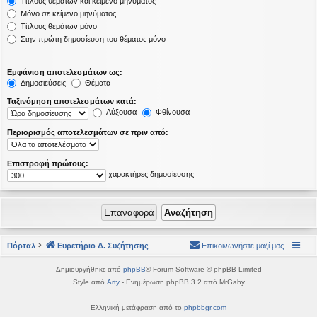
Τίτλους θεμάτων και κείμενο μηνύματος
Μόνο σε κείμενο μηνύματος
Τίτλους θεμάτων μόνο
Στην πρώτη δημοσίευση του θέματος μόνο
Εμφάνιση αποτελεσμάτων ως:
Δημοσιεύσεις
Θέματα
Ταξινόμηση αποτελεσμάτων κατά:
Αύξουσα
Φθίνουσα
Περιορισμός αποτελεσμάτων σε πριν από:
Επιστροφή πρώτους:
χαρακτήρες δημοσίευσης
Πόρταλ
Ευρετήριο Δ. Συζήτησης
Επικοινωνήστε μαζί μας
Δημιουργήθηκε από
phpBB
® Forum Software © phpBB Limited
Style από
Arty
- Ενημέρωση phpBB 3.2 από MrGaby
Ελληνική μετάφραση από το
phpbbgr.com