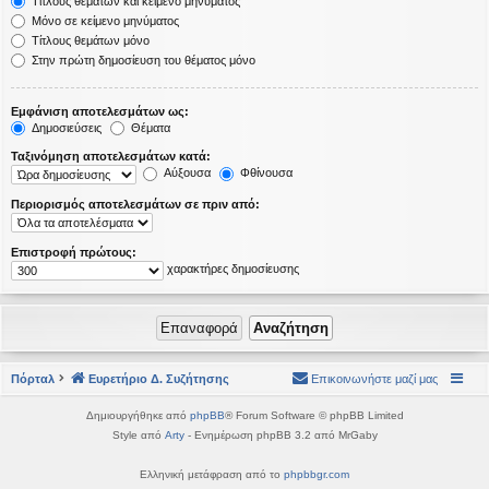
Τίτλους θεμάτων και κείμενο μηνύματος
Μόνο σε κείμενο μηνύματος
Τίτλους θεμάτων μόνο
Στην πρώτη δημοσίευση του θέματος μόνο
Εμφάνιση αποτελεσμάτων ως:
Δημοσιεύσεις
Θέματα
Ταξινόμηση αποτελεσμάτων κατά:
Αύξουσα
Φθίνουσα
Περιορισμός αποτελεσμάτων σε πριν από:
Επιστροφή πρώτους:
χαρακτήρες δημοσίευσης
Πόρταλ
Ευρετήριο Δ. Συζήτησης
Επικοινωνήστε μαζί μας
Δημιουργήθηκε από
phpBB
® Forum Software © phpBB Limited
Style από
Arty
- Ενημέρωση phpBB 3.2 από MrGaby
Ελληνική μετάφραση από το
phpbbgr.com