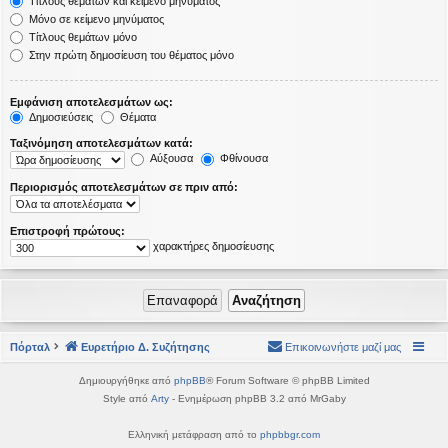
Τίτλους θεμάτων και κείμενο μηνύματος
Μόνο σε κείμενο μηνύματος
Τίτλους θεμάτων μόνο
Στην πρώτη δημοσίευση του θέματος μόνο
Εμφάνιση αποτελεσμάτων ως:
Δημοσιεύσεις
Θέματα
Ταξινόμηση αποτελεσμάτων κατά:
Αύξουσα
Φθίνουσα
Περιορισμός αποτελεσμάτων σε πριν από:
Επιστροφή πρώτους:
χαρακτήρες δημοσίευσης
Πόρταλ
Ευρετήριο Δ. Συζήτησης
Επικοινωνήστε μαζί μας
Δημιουργήθηκε από
phpBB
® Forum Software © phpBB Limited
Style από
Arty
- Ενημέρωση phpBB 3.2 από MrGaby
Ελληνική μετάφραση από το
phpbbgr.com