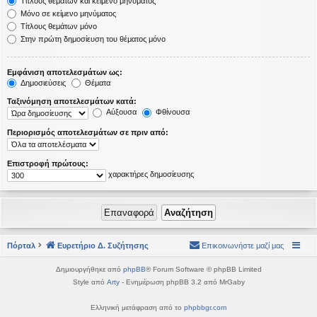
Τίτλους θεμάτων και κείμενο μηνύματος
Μόνο σε κείμενο μηνύματος
Τίτλους θεμάτων μόνο
Στην πρώτη δημοσίευση του θέματος μόνο
Εμφάνιση αποτελεσμάτων ως:
Δημοσιεύσεις
Θέματα
Ταξινόμηση αποτελεσμάτων κατά:
Αύξουσα
Φθίνουσα
Περιορισμός αποτελεσμάτων σε πριν από:
Επιστροφή πρώτους:
χαρακτήρες δημοσίευσης
Πόρταλ
Ευρετήριο Δ. Συζήτησης
Επικοινωνήστε μαζί μας
Δημιουργήθηκε από
phpBB
® Forum Software © phpBB Limited
Style από
Arty
- Ενημέρωση phpBB 3.2 από MrGaby
Ελληνική μετάφραση από το
phpbbgr.com