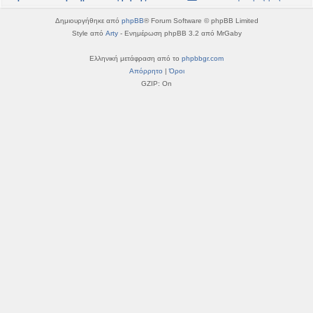
η
εις
Δημιουργήθηκε από
phpBB
® Forum Software © phpBB Limited
Style από
Arty
- Ενημέρωση phpBB 3.2 από MrGaby
Ελληνική μετάφραση από το
phpbbgr.com
Απόρρητο
|
Όροι
GZIP: On