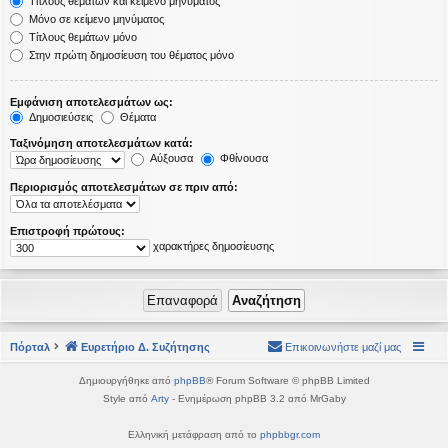
Τίτλους θεμάτων και κείμενο μηνύματος
Μόνο σε κείμενο μηνύματος
Τίτλους θεμάτων μόνο
Στην πρώτη δημοσίευση του θέματος μόνο
Εμφάνιση αποτελεσμάτων ως:
Δημοσιεύσεις
Θέματα
Ταξινόμηση αποτελεσμάτων κατά:
Αύξουσα
Φθίνουσα
Περιορισμός αποτελεσμάτων σε πριν από:
Επιστροφή πρώτους:
χαρακτήρες δημοσίευσης
Πόρταλ
Ευρετήριο Δ. Συζήτησης
Επικοινωνήστε μαζί μας
Δημιουργήθηκε από
phpBB
® Forum Software © phpBB Limited
Style από
Arty
- Ενημέρωση phpBB 3.2 από MrGaby
Ελληνική μετάφραση από το
phpbbgr.com