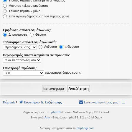
Τίτλους θεμάτων και κείμενο μηνύματος
Μόνο σε κείμενο μηνύματος
Τίτλους θεμάτων μόνο
Στην πρώτη δημοσίευση του θέματος μόνο
Εμφάνιση αποτελεσμάτων ως:
Δημοσιεύσεις
Θέματα
Ταξινόμηση αποτελεσμάτων κατά:
Αύξουσα
Φθίνουσα
Περιορισμός αποτελεσμάτων σε πριν από:
Επιστροφή πρώτους:
χαρακτήρες δημοσίευσης
Πόρταλ
Ευρετήριο Δ. Συζήτησης
Επικοινωνήστε μαζί μας
Δημιουργήθηκε από
phpBB
® Forum Software © phpBB Limited
Style από
Arty
- Ενημέρωση phpBB 3.2 από MrGaby
Ελληνική μετάφραση από το
phpbbgr.com