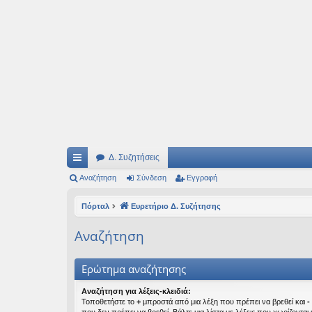
Ιδεογραφήματα
Αυτός ο τόπος φιλοδοξεί να ανοίγει μονοπάτια για τα συναρπαστικά και όμ
Δ. Συζητήσεις
ρή
Αναζήτηση
Σύνδεση
Εγγραφή
γο
Πόρταλ
Ευρετήριο Δ. Συζήτησης
ρε
Αναζήτηση
ς
συ
Ερώτημα αναζήτησης
νδ
Αναζήτηση για λέξεις-κλειδιά:
Τοποθετήστε το
+
μπροστά από μια λέξη που πρέπει να βρεθεί και
-
έσ