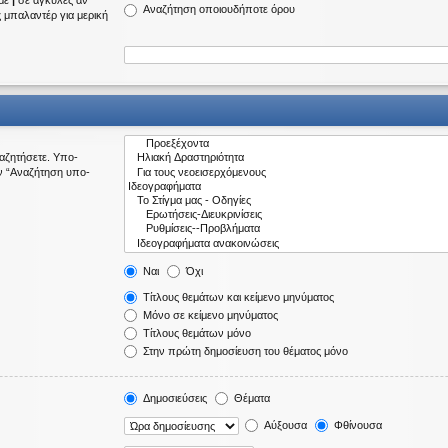
 με
|
σε αγκύλες αν
Αναζήτηση οποιουδήποτε όρου
ς μπαλαντέρ για μερική
ναζητήσετε. Υπο-
ν “Αναζήτηση υπο-
Ναι
Όχι
Τίτλους θεμάτων και κείμενο μηνύματος
Μόνο σε κείμενο μηνύματος
Τίτλους θεμάτων μόνο
Στην πρώτη δημοσίευση του θέματος μόνο
Δημοσιεύσεις
Θέματα
Αύξουσα
Φθίνουσα