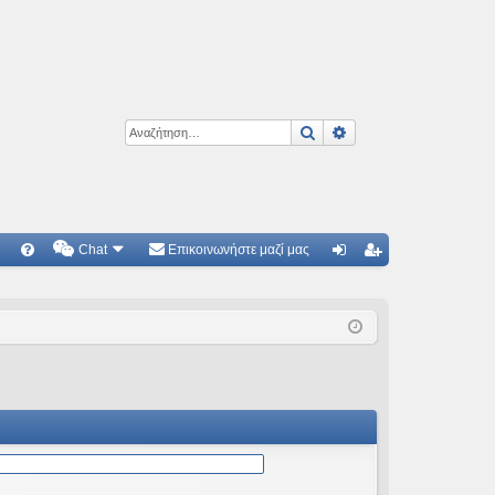
Αναζήτηση
Ειδική αναζήτηση
Chat
Επικοινωνήστε μαζί μας
Γ
Συ
ύν
γγ
χν
δε
ρα
ές
ση
φ
ερ
ή
ωτ
ήσ
εις