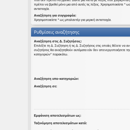
που δεν πρέπει να βρεθεί. Βάλτε μια λίστα με λέξεις που χωρίζονται
πρέπει να βρεθεί μόνο μια από αυτές τις λέξεις. Χρησιμοποιείστε * ω
εις
αντιστοιχία.
Αναζήτηση για συγγραφέα:
Χρησιμοποιείστε * ως μπαλαντέρ για μερική αντιστοιχία.
Ρυθμίσεις αναζήτησης
Αναζήτηση στις Δ. Συζητήσεις:
Επιλέξτε τη Δ. Συζήτηση ή τις Δ. Συζητήσεις στις οποίες θέλετε να α
συζητήσεις θα αναζητηθούν αυτόματα εάν δεν απενεργοποιήσετε τη
κατηγοριών“ παρακάτω.
Αναζήτηση υπο-κατηγοριών:
Αναζήτηση σε:
Εμφάνιση αποτελεσμάτων ως:
Ταξινόμηση αποτελεσμάτων κατά: