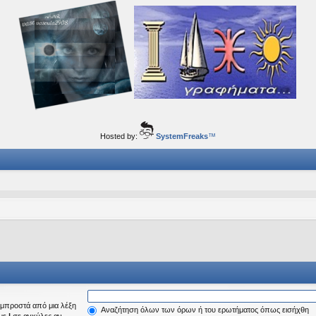
ορφα ταξίδια του νού...
Hosted by:
SystemFreaks
™
μπροστά από μια λέξη
Αναζήτηση όλων των όρων ή του ερωτήματος όπως εισήχθη