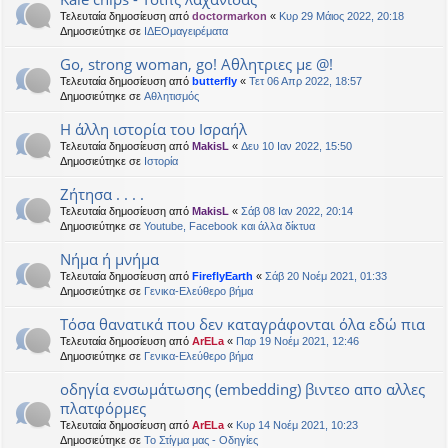
Τελευταία δημοσίευση από
doctormarkon
«
Κυρ 29 Μάιος 2022, 20:18
Δημοσιεύτηκε σε
ΙΔΕΟμαγειρέματα
Go, strong woman, go! Αθλητριες με @!
Τελευταία δημοσίευση από
butterfly
«
Τετ 06 Απρ 2022, 18:57
Δημοσιεύτηκε σε
Αθλητισμός
Η άλλη ιστορία του Ισραήλ
Τελευταία δημοσίευση από
MakisL
«
Δευ 10 Ιαν 2022, 15:50
Δημοσιεύτηκε σε
Ιστορία
Ζήτησα . . . .
Τελευταία δημοσίευση από
MakisL
«
Σάβ 08 Ιαν 2022, 20:14
Δημοσιεύτηκε σε
Youtube, Facebook και άλλα δίκτυα
Νήμα ή μνήμα
Τελευταία δημοσίευση από
FireflyEarth
«
Σάβ 20 Νοέμ 2021, 01:33
Δημοσιεύτηκε σε
Γενικα-Ελεύθερο βήμα
Τόσα θανατικά που δεν καταγράφονται όλα εδώ πια
Τελευταία δημοσίευση από
ArELa
«
Παρ 19 Νοέμ 2021, 12:46
Δημοσιεύτηκε σε
Γενικα-Ελεύθερο βήμα
οδηγία ενσωμάτωσης (embedding) βιντεο απο αλλες
πλατφόρμες
Τελευταία δημοσίευση από
ArELa
«
Κυρ 14 Νοέμ 2021, 10:23
Δημοσιεύτηκε σε
Το Στίγμα μας - Οδηγίες