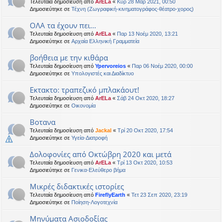
Τελευταία δημοσίευση από
ArELa
«
Κυρ 28 Μαρ 2021, 00:50
Δημοσιεύτηκε σε
Τέχνη (Ζωγραφική-κινηματογράφος-θέατρο-χορος)
ΟΛΑ τα έχουν πει...
Τελευταία δημοσίευση από
ArELa
«
Παρ 13 Νοέμ 2020, 13:21
Δημοσιεύτηκε σε
Αρχαία Ελληνική Γραμματεία
βοήθεια με την κιθάρα
Τελευταία δημοσίευση από
Ypervoreios
«
Παρ 06 Νοέμ 2020, 00:00
Δημοσιεύτηκε σε
Υπολογιστές και Διαδίκτυο
Εκτακτο: τραπεζικό μπλακάουτ!
Τελευταία δημοσίευση από
ArELa
«
Σάβ 24 Οκτ 2020, 18:27
Δημοσιεύτηκε σε
Oικονομία
Βοτανα
Τελευταία δημοσίευση από
Jackal
«
Τρί 20 Οκτ 2020, 17:54
Δημοσιεύτηκε σε
Υγεία-Διατροφή
Δολοφονίες από Οκτώβρη 2020 και μετά
Τελευταία δημοσίευση από
ArELa
«
Τρί 13 Οκτ 2020, 10:53
Δημοσιεύτηκε σε
Γενικα-Ελεύθερο βήμα
Μικρές διδακτικές ιστορίες
Τελευταία δημοσίευση από
FireflyEarth
«
Τετ 23 Σεπ 2020, 23:19
Δημοσιεύτηκε σε
Ποίηση-Λογοτεχνία
Μηνύματα Ασιοδοξίας