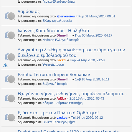
Δημοσιεύτηκε σε
Γενικα-Ελεύθερο βήμα
Δαμάσκιος
Τελευταία δημοσίευση από
Ypervoreios
«
Κυρ 31 Μάιος 2020, 00:01
Δημοσιεύτηκε σε
Ελληνική Φιλοσοφία
Ιωάννης Καποδίστριας - Η αλήθεια
Τελευταία δημοσίευση από
Dhmellhn
«
Παρ 08 Μάιος 2020, 04:17
Δημοσιεύτηκε σε
Νεότερη Ελληνική Ιστορία
Αναγκαία η ελεύθερη συναίνεση του ατόμου για την
διενέργεια εμβολιασμού του
Τελευταία δημοσίευση από
Jackal
«
Παρ 24 Απρ 2020, 21:59
Δημοσιεύτηκε σε
Υγεία-Διατροφή
Partitio Terrarum Imperii Romaniae
Τελευταία δημοσίευση από
Dhmellhn
«
Σάβ 18 Απρ 2020, 16:11
Δημοσιεύτηκε σε
Βυζαντινή Ιστορία
Εξωγήινοι, γήινοι, ενδογήινοι, παράξενα πλάσματα...
Τελευταία δημοσίευση από
ArELa
«
Σάβ 18 Απρ 2020, 03:43
Δημοσιεύτηκε σε
Κόσμος - Σύμπαν-Επιστήμη
Ε, άει στο..., με την Πολιτική Ορθότητα!
Τελευταία δημοσίευση από
vaskos
«
Τρί 14 Ιαν 2020, 02:12
Δημοσιεύτηκε σε
Γενικα-Ελεύθερο βήμα
Evolution of Greek music (100+ χρόνια ελληνικής