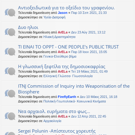
Αντιοξειδωτικά για το οξείδιο του γραφενίου.
Τελευταία δημοσίευση από
Jason
«
Παρ 10 Σεπ 2021, 21:33
Δημοσιεύτηκε σε
Υγεία-Διατροφή
Δυο ηλιοι
Τελευταία δημοσίευση από
ArELa
«
Δευ 23 Αύγ 2021, 13:12
Δημοσιεύτηκε σε
Ηλιακή Δραστηριότητα
ΤΙ ΕΙΝΑΙ ΤΟ OPPT - ONE PEOPLE's PUBLIC TRUST
Τελευταία δημοσίευση από
ArELa
«
Παρ 18 Ιουν 2021, 15:05
Δημοσιεύτηκε σε
Γενικα-Ελεύθερο βήμα
Η γλωσσική ξεφτίλα της δημοσιοκαφρίας
Τελευταία δημοσίευση από
ArELa
«
Τετ 19 Μάιος 2021, 01:49
Δημοσιεύτηκε σε
Ελληνική Γλώσσα- Γλωσσολογία
ITNJ Commission of Inquiry into Weaponisation of the
Biosphere
Τελευταία δημοσίευση από
FireflyEarth
«
Δευ 10 Μάιος 2021, 16:18
Δημοσιεύτηκε σε
Πολιτική-Γεωπολιτικά- Κοινωνικά Κινήματα
Νεα αρχαιολ. ευρήματα στο φως...
Τελευταία δημοσίευση από
ArELa
«
Δευ 12 Απρ 2021, 22:45
Δημοσιεύτηκε σε
Αρχαιολογία
Sergei Polunin -Απίστευτος χορευτής