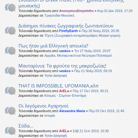
μουσικής)
Τελευταία δημοσίευση από
AnonymosEreynhths
«
Κυρ 01 Δεκ 2019, 17:20
Δημοσιεύτηκε σε
Τραγούδια-Μουσική
Διάσημοι πίνακες ζωγραφικής ζωντανεύουν
Τελευταία δημοσίευση από
FireflyEarth
«
Πέμ 28 Νοέμ 2019, 20:35
Δημοσιεύτηκε σε
Τέχνη (Ζωγραφική-κινηματογράφος-θέατρο-χορος)
Πως ήταν μιά Ελληνική αποικία?
Τελευταία δημοσίευση από
vaskos
«
Τετ 27 Νοέμ 2019, 19:07
Δημοσιεύτηκε σε
Αρχαίοι, Μεσαιωνικοί και Νεώτεροι Πολιτισμοί
Μανταρίνια: Τα φρούτα της μακροζωίας!
Τελευταία δημοσίευση από
vaskos
«
Πέμ 21 Νοέμ 2019, 09:19
Δημοσιεύτηκε σε
Υγεία-Διατροφή
THAT IS IMPOSSIBLE, UFOMANIA,κλπ
Τελευταία δημοσίευση από
ArELa
«
Πέμ 17 Οκτ 2019, 00:21
Δημοσιεύτηκε σε
Κόσμος - Σύμπαν-Επιστήμη
Οι λεγόμενοι Αγαρηνοί
Τελευταία δημοσίευση από
Alexandra Maria
«
Πέμ 03 Οκτ 2019, 11:49
Δημοσιεύτηκε σε
Ιστορία
Σόδα...
Τελευταία δημοσίευση από
ArELa
«
Σάβ 21 Σεπ 2019, 10:30
Δημοσιεύτηκε σε
Υγεία-Διατροφή