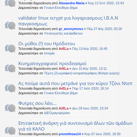
Τελευταία δημοσίευση από
Alexandra Maria
«
Κυρ 13 Σεπ 2020, 15:43
Δημοσιεύτηκε σε
Γενικα-Ελεύθερο βήμα
validator linux scrypt για λογαριασμους Ι.Β.Α.Ν
πανγκοσμιως
Τελευταία δημοσίευση από
gr_anonymous
«
Πέμ 27 Αύγ 2020, 03:26
Δημοσιεύτηκε σε
Υπολογιστές και Διαδίκτυο
Οι μύθοι (?) του Ηρόδοτου
Τελευταία δημοσίευση από
ArELa
«
Πέμ 13 Αύγ 2020, 16:45
Δημοσιεύτηκε σε
Ιστορία
Κινηματογραφικοί προϊδεασμοί
Τελευταία δημοσίευση από
ArELa
«
Δευ 10 Αύγ 2020, 13:11
Δημοσιεύτηκε σε
Τέχνη (Ζωγραφική-κινηματογράφος-θέατρο-χορος)
Ας πούμε αυτά που μετράνε για τον κύριο Τζόνι Ντεπ
Τελευταία δημοσίευση από
ArELa
«
Παρ 17 Ιούλ 2020, 18:14
Δημοσιεύτηκε σε
Γενικα-Ελεύθερο βήμα
Φυτρες σου λέει...
Τελευταία δημοσίευση από
ArELa
«
Δευ 29 Ιουν 2020, 23:34
Δημοσιεύτηκε σε
ΙΔΕΟμαγειρέματα
Επιτακτική ἀνάγκη γιά συντονισμό ὅλων τῶν ὁμάδων
γιά τό ΚΑΛΟ
Τελευταία δημοσίευση από
promitheas14
«
Κυρ 07 Ιουν 2020, 18:30