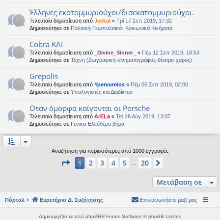
Έλληνες εκατομμυριούχοι/δισεκατομμυριούχοι.
Τελευταία δημοσίευση από
Jackal
«
Τρί 17 Σεπ 2019, 17:32
Δημοσιεύτηκε σε
Πολιτική-Γεωπολιτικά- Κοινωνικά Κινήματα
Cobra KAI
Τελευταία δημοσίευση από
_Divine_Sinner_
«
Πέμ 12 Σεπ 2019, 18:53
Δημοσιεύτηκε σε
Τέχνη (Ζωγραφική-κινηματογράφος-θέατρο-χορος)
Grepolis
Τελευταία δημοσίευση από
Ypervoreios
«
Πέμ 05 Σεπ 2019, 02:00
Δημοσιεύτηκε σε
Υπολογιστές και Διαδίκτυο
Οταν όμορφα καίγονται οι Porsche
Τελευταία δημοσίευση από
ArELa
«
Τετ 28 Αύγ 2019, 13:07
Δημοσιεύτηκε σε
Γενικα-Ελεύθερο βήμα
Αναζήτηση για περισσότερες από 1000 εγγραφές
Σελίδα
1
από
20
2
3
4
5
20
1
Επόμενη
…
Μετάβαση σε
Πόρταλ
Ευρετήριο Δ. Συζήτησης
Επικοινωνήστε μαζί μας
Δημιουργήθηκε από
phpBB
® Forum Software © phpBB Limited