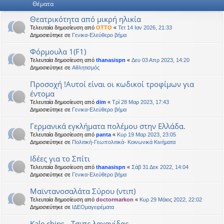
Θέματα
η
εις
Θεατρικότητα από μικρή ηλικία
Τελευταία δημοσίευση από
OTTO
«
Τετ 14 Ιαν 2026, 21:33
Δημοσιεύτηκε σε
Γενικα-Ελεύθερο βήμα
Φόρμουλα 1(F1)
Τελευταία δημοσίευση από
thanasispn
«
Δευ 03 Απρ 2023, 14:20
Δημοσιεύτηκε σε
Αθλητισμός
Προσοχή !Αυτοί είναι οι κωδικοί τροφίμων για
έντομα
Τελευταία δημοσίευση από
dim
«
Τρί 28 Μαρ 2023, 17:43
Δημοσιεύτηκε σε
Γενικα-Ελεύθερο βήμα
Γερμανικά εγκλήματα πολέμου στην Ελλάδα.
Τελευταία δημοσίευση από
panta
«
Κυρ 19 Μαρ 2023, 23:05
Δημοσιεύτηκε σε
Πολιτική-Γεωπολιτικά- Κοινωνικά Κινήματα
Ιδέες για το Σπίτι
Τελευταία δημοσίευση από
thanasispn
«
Σάβ 31 Δεκ 2022, 14:04
Δημοσιεύτηκε σε
Γενικα-Ελεύθερο βήμα
Μαϊντανοσαλάτα Σύρου (ντιπ)
Τελευταία δημοσίευση από
doctormarkon
«
Κυρ 29 Μάιος 2022, 22:02
Δημοσιεύτηκε σε
ΙΔΕΟμαγειρέματα
Kale chips - Τσιπς λαχανίδας