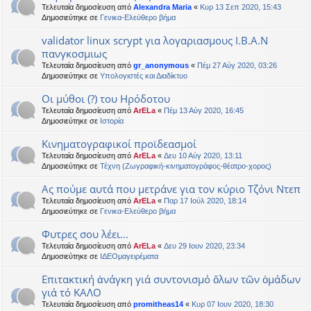
Τελευταία δημοσίευση από
Alexandra Maria
«
Κυρ 13 Σεπ 2020, 15:43
Δημοσιεύτηκε σε
Γενικα-Ελεύθερο βήμα
validator linux scrypt για λογαριασμους Ι.Β.Α.Ν
πανγκοσμιως
Τελευταία δημοσίευση από
gr_anonymous
«
Πέμ 27 Αύγ 2020, 03:26
Δημοσιεύτηκε σε
Υπολογιστές και Διαδίκτυο
Οι μύθοι (?) του Ηρόδοτου
Τελευταία δημοσίευση από
ArELa
«
Πέμ 13 Αύγ 2020, 16:45
Δημοσιεύτηκε σε
Ιστορία
Κινηματογραφικοί προϊδεασμοί
Τελευταία δημοσίευση από
ArELa
«
Δευ 10 Αύγ 2020, 13:11
Δημοσιεύτηκε σε
Τέχνη (Ζωγραφική-κινηματογράφος-θέατρο-χορος)
Ας πούμε αυτά που μετράνε για τον κύριο Τζόνι Ντεπ
Τελευταία δημοσίευση από
ArELa
«
Παρ 17 Ιούλ 2020, 18:14
Δημοσιεύτηκε σε
Γενικα-Ελεύθερο βήμα
Φυτρες σου λέει...
Τελευταία δημοσίευση από
ArELa
«
Δευ 29 Ιουν 2020, 23:34
Δημοσιεύτηκε σε
ΙΔΕΟμαγειρέματα
Επιτακτική ἀνάγκη γιά συντονισμό ὅλων τῶν ὁμάδων
γιά τό ΚΑΛΟ
Τελευταία δημοσίευση από
promitheas14
«
Κυρ 07 Ιουν 2020, 18:30