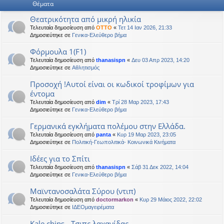
Θέματα
η
εις
Θεατρικότητα από μικρή ηλικία
Τελευταία δημοσίευση από
OTTO
«
Τετ 14 Ιαν 2026, 21:33
Δημοσιεύτηκε σε
Γενικα-Ελεύθερο βήμα
Φόρμουλα 1(F1)
Τελευταία δημοσίευση από
thanasispn
«
Δευ 03 Απρ 2023, 14:20
Δημοσιεύτηκε σε
Αθλητισμός
Προσοχή !Αυτοί είναι οι κωδικοί τροφίμων για
έντομα
Τελευταία δημοσίευση από
dim
«
Τρί 28 Μαρ 2023, 17:43
Δημοσιεύτηκε σε
Γενικα-Ελεύθερο βήμα
Γερμανικά εγκλήματα πολέμου στην Ελλάδα.
Τελευταία δημοσίευση από
panta
«
Κυρ 19 Μαρ 2023, 23:05
Δημοσιεύτηκε σε
Πολιτική-Γεωπολιτικά- Κοινωνικά Κινήματα
Ιδέες για το Σπίτι
Τελευταία δημοσίευση από
thanasispn
«
Σάβ 31 Δεκ 2022, 14:04
Δημοσιεύτηκε σε
Γενικα-Ελεύθερο βήμα
Μαϊντανοσαλάτα Σύρου (ντιπ)
Τελευταία δημοσίευση από
doctormarkon
«
Κυρ 29 Μάιος 2022, 22:02
Δημοσιεύτηκε σε
ΙΔΕΟμαγειρέματα
Kale chips - Τσιπς λαχανίδας