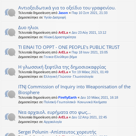
Αντιοξειδωτικά για το οξείδιο του γραφενίου.
Τελευταία δημοσίευση από
Jason
«
Παρ 10 Σεπ 2021, 21:33
Δημοσιεύτηκε σε
Υγεία-Διατροφή
Δυο ηλιοι
Τελευταία δημοσίευση από
ArELa
«
Δευ 23 Αύγ 2021, 13:12
Δημοσιεύτηκε σε
Ηλιακή Δραστηριότητα
ΤΙ ΕΙΝΑΙ ΤΟ OPPT - ONE PEOPLE's PUBLIC TRUST
Τελευταία δημοσίευση από
ArELa
«
Παρ 18 Ιουν 2021, 15:05
Δημοσιεύτηκε σε
Γενικα-Ελεύθερο βήμα
Η γλωσσική ξεφτίλα της δημοσιοκαφρίας
Τελευταία δημοσίευση από
ArELa
«
Τετ 19 Μάιος 2021, 01:49
Δημοσιεύτηκε σε
Ελληνική Γλώσσα- Γλωσσολογία
ITNJ Commission of Inquiry into Weaponisation of the
Biosphere
Τελευταία δημοσίευση από
FireflyEarth
«
Δευ 10 Μάιος 2021, 16:18
Δημοσιεύτηκε σε
Πολιτική-Γεωπολιτικά- Κοινωνικά Κινήματα
Νεα αρχαιολ. ευρήματα στο φως...
Τελευταία δημοσίευση από
ArELa
«
Δευ 12 Απρ 2021, 22:45
Δημοσιεύτηκε σε
Αρχαιολογία
Sergei Polunin -Απίστευτος χορευτής