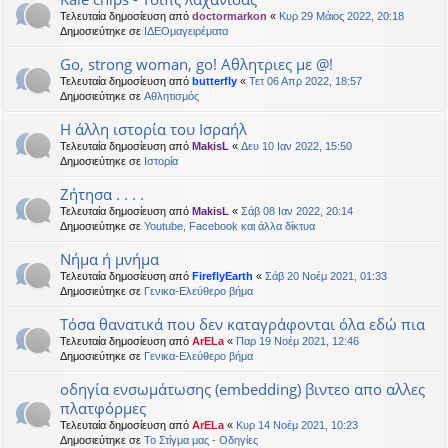
Τελευταία δημοσίευση από
doctormarkon
«
Κυρ 29 Μάιος 2022, 20:18
Δημοσιεύτηκε σε
ΙΔΕΟμαγειρέματα
Go, strong woman, go! Αθλητριες με @!
Τελευταία δημοσίευση από
butterfly
«
Τετ 06 Απρ 2022, 18:57
Δημοσιεύτηκε σε
Αθλητισμός
Η άλλη ιστορία του Ισραήλ
Τελευταία δημοσίευση από
MakisL
«
Δευ 10 Ιαν 2022, 15:50
Δημοσιεύτηκε σε
Ιστορία
Ζήτησα . . . .
Τελευταία δημοσίευση από
MakisL
«
Σάβ 08 Ιαν 2022, 20:14
Δημοσιεύτηκε σε
Youtube, Facebook και άλλα δίκτυα
Νήμα ή μνήμα
Τελευταία δημοσίευση από
FireflyEarth
«
Σάβ 20 Νοέμ 2021, 01:33
Δημοσιεύτηκε σε
Γενικα-Ελεύθερο βήμα
Τόσα θανατικά που δεν καταγράφονται όλα εδώ πια
Τελευταία δημοσίευση από
ArELa
«
Παρ 19 Νοέμ 2021, 12:46
Δημοσιεύτηκε σε
Γενικα-Ελεύθερο βήμα
οδηγία ενσωμάτωσης (embedding) βιντεο απο αλλες
πλατφόρμες
Τελευταία δημοσίευση από
ArELa
«
Κυρ 14 Νοέμ 2021, 10:23
Δημοσιεύτηκε σε
Το Στίγμα μας - Οδηγίες