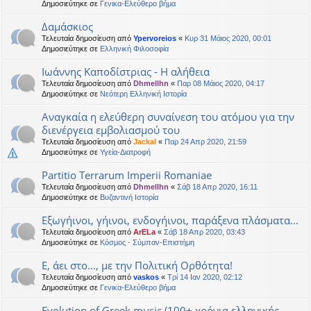
Δημοσιεύτηκε σε
Γενικα-Ελεύθερο βήμα
Δαμάσκιος
Τελευταία δημοσίευση από
Ypervoreios
«
Κυρ 31 Μάιος 2020, 00:01
Δημοσιεύτηκε σε
Ελληνική Φιλοσοφία
Ιωάννης Καποδίστριας - Η αλήθεια
Τελευταία δημοσίευση από
Dhmellhn
«
Παρ 08 Μάιος 2020, 04:17
Δημοσιεύτηκε σε
Νεότερη Ελληνική Ιστορία
Αναγκαία η ελεύθερη συναίνεση του ατόμου για την
διενέργεια εμβολιασμού του
Τελευταία δημοσίευση από
Jackal
«
Παρ 24 Απρ 2020, 21:59
Δημοσιεύτηκε σε
Υγεία-Διατροφή
Partitio Terrarum Imperii Romaniae
Τελευταία δημοσίευση από
Dhmellhn
«
Σάβ 18 Απρ 2020, 16:11
Δημοσιεύτηκε σε
Βυζαντινή Ιστορία
Εξωγήινοι, γήινοι, ενδογήινοι, παράξενα πλάσματα...
Τελευταία δημοσίευση από
ArELa
«
Σάβ 18 Απρ 2020, 03:43
Δημοσιεύτηκε σε
Κόσμος - Σύμπαν-Επιστήμη
Ε, άει στο..., με την Πολιτική Ορθότητα!
Τελευταία δημοσίευση από
vaskos
«
Τρί 14 Ιαν 2020, 02:12
Δημοσιεύτηκε σε
Γενικα-Ελεύθερο βήμα
Evolution of Greek music (100+ χρόνια ελληνικής