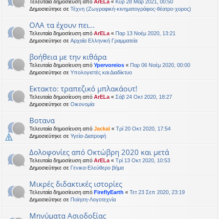
Τελευταία δημοσίευση από
ArELa
«
Κυρ 28 Μαρ 2021, 00:50
Δημοσιεύτηκε σε
Τέχνη (Ζωγραφική-κινηματογράφος-θέατρο-χορος)
ΟΛΑ τα έχουν πει...
Τελευταία δημοσίευση από
ArELa
«
Παρ 13 Νοέμ 2020, 13:21
Δημοσιεύτηκε σε
Αρχαία Ελληνική Γραμματεία
βοήθεια με την κιθάρα
Τελευταία δημοσίευση από
Ypervoreios
«
Παρ 06 Νοέμ 2020, 00:00
Δημοσιεύτηκε σε
Υπολογιστές και Διαδίκτυο
Εκτακτο: τραπεζικό μπλακάουτ!
Τελευταία δημοσίευση από
ArELa
«
Σάβ 24 Οκτ 2020, 18:27
Δημοσιεύτηκε σε
Oικονομία
Βοτανα
Τελευταία δημοσίευση από
Jackal
«
Τρί 20 Οκτ 2020, 17:54
Δημοσιεύτηκε σε
Υγεία-Διατροφή
Δολοφονίες από Οκτώβρη 2020 και μετά
Τελευταία δημοσίευση από
ArELa
«
Τρί 13 Οκτ 2020, 10:53
Δημοσιεύτηκε σε
Γενικα-Ελεύθερο βήμα
Μικρές διδακτικές ιστορίες
Τελευταία δημοσίευση από
FireflyEarth
«
Τετ 23 Σεπ 2020, 23:19
Δημοσιεύτηκε σε
Ποίηση-Λογοτεχνία
Μηνύματα Ασιοδοξίας