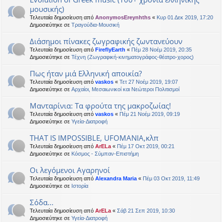
μουσικής)
Τελευταία δημοσίευση από
AnonymosEreynhths
«
Κυρ 01 Δεκ 2019, 17:20
Δημοσιεύτηκε σε
Τραγούδια-Μουσική
Διάσημοι πίνακες ζωγραφικής ζωντανεύουν
Τελευταία δημοσίευση από
FireflyEarth
«
Πέμ 28 Νοέμ 2019, 20:35
Δημοσιεύτηκε σε
Τέχνη (Ζωγραφική-κινηματογράφος-θέατρο-χορος)
Πως ήταν μιά Ελληνική αποικία?
Τελευταία δημοσίευση από
vaskos
«
Τετ 27 Νοέμ 2019, 19:07
Δημοσιεύτηκε σε
Αρχαίοι, Μεσαιωνικοί και Νεώτεροι Πολιτισμοί
Μανταρίνια: Τα φρούτα της μακροζωίας!
Τελευταία δημοσίευση από
vaskos
«
Πέμ 21 Νοέμ 2019, 09:19
Δημοσιεύτηκε σε
Υγεία-Διατροφή
THAT IS IMPOSSIBLE, UFOMANIA,κλπ
Τελευταία δημοσίευση από
ArELa
«
Πέμ 17 Οκτ 2019, 00:21
Δημοσιεύτηκε σε
Κόσμος - Σύμπαν-Επιστήμη
Οι λεγόμενοι Αγαρηνοί
Τελευταία δημοσίευση από
Alexandra Maria
«
Πέμ 03 Οκτ 2019, 11:49
Δημοσιεύτηκε σε
Ιστορία
Σόδα...
Τελευταία δημοσίευση από
ArELa
«
Σάβ 21 Σεπ 2019, 10:30
Δημοσιεύτηκε σε
Υγεία-Διατροφή