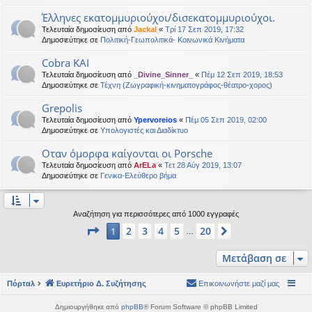
Έλληνες εκατομμυριούχοι/δισεκατομμυριούχοι.
Τελευταία δημοσίευση από
Jackal
«
Τρί 17 Σεπ 2019, 17:32
Δημοσιεύτηκε σε
Πολιτική-Γεωπολιτικά- Κοινωνικά Κινήματα
Cobra KAI
Τελευταία δημοσίευση από
_Divine_Sinner_
«
Πέμ 12 Σεπ 2019, 18:53
Δημοσιεύτηκε σε
Τέχνη (Ζωγραφική-κινηματογράφος-θέατρο-χορος)
Grepolis
Τελευταία δημοσίευση από
Ypervoreios
«
Πέμ 05 Σεπ 2019, 02:00
Δημοσιεύτηκε σε
Υπολογιστές και Διαδίκτυο
Οταν όμορφα καίγονται οι Porsche
Τελευταία δημοσίευση από
ArELa
«
Τετ 28 Αύγ 2019, 13:07
Δημοσιεύτηκε σε
Γενικα-Ελεύθερο βήμα
Αναζήτηση για περισσότερες από 1000 εγγραφές
Σελίδα
1
από
20
2
3
4
5
20
1
Επόμενη
…
Μετάβαση σε
Πόρταλ
Ευρετήριο Δ. Συζήτησης
Επικοινωνήστε μαζί μας
Δημιουργήθηκε από
phpBB
® Forum Software © phpBB Limited