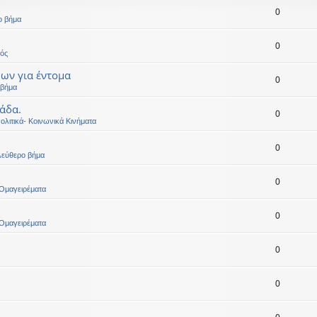
0
ο βήμα
0
ός
μων για έντομα
0
 βήμα
άδα.
0
ολιτικά- Κοινωνικά Κινήματα
0
λεύθερο βήμα
0
Ομαγειρέματα
0
Ομαγειρέματα
0
0