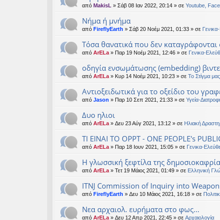
από
MakisL
» Σάβ 08 Ιαν 2022, 20:14 » σε
Youtube, Face
Νήμα ή μνήμα
από
FireflyEarth
» Σάβ 20 Νοέμ 2021, 01:33 » σε
Γενικα
Τόσα θανατικά που δεν καταγράφονται 
από
ArELa
» Παρ 19 Νοέμ 2021, 12:46 » σε
Γενικα-Ελεύ
οδηγία ενσωμάτωσης (embedding) βιντ
από
ArELa
» Κυρ 14 Νοέμ 2021, 10:23 » σε
Το Στίγμα μας
Αντιοξειδωτικά για το οξείδιο του γραφ
από
Jason
» Παρ 10 Σεπ 2021, 21:33 » σε
Υγεία-Διατροφ
Δυο ηλιοι
από
ArELa
» Δευ 23 Αύγ 2021, 13:12 » σε
Ηλιακή Δραστη
ΤΙ ΕΙΝΑΙ ΤΟ OPPT - ONE PEOPLE's PUBLI
από
ArELa
» Παρ 18 Ιουν 2021, 15:05 » σε
Γενικα-Ελεύθ
Η γλωσσική ξεφτίλα της δημοσιοκαφρί
από
ArELa
» Τετ 19 Μάιος 2021, 01:49 » σε
Ελληνική Γλ
ITNJ Commission of Inquiry into Weaponi
από
FireflyEarth
» Δευ 10 Μάιος 2021, 16:18 » σε
Πολιτι
Νεα αρχαιολ. ευρήματα στο φως...
από
ArELa
» Δευ 12 Απρ 2021, 22:45 » σε
Αρχαιολογία