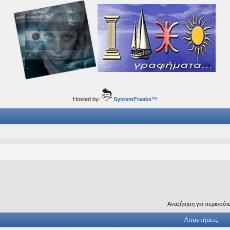
ορφα ταξίδια του νού...
Hosted by:
SystemFreaks
™
Αναζήτηση για περισσότ
Απαντήσεις