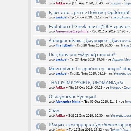
από
ArELa
» Σάβ 18 Απρ 2020, 03:43 » σε
Κόσμος - Σύμ
Ε, άει στο..., με την Πολιτική Ορθότητα!
από
vaskos
» Τρί 14 Ιαν 2020, 02:12 » σε
Γενικα-Ελεύθε
Evolution of Greek music (100+ χρόνια 
από
AnonymosEreynhths
» Κυρ 01 Δεκ 2019, 17:20 » 
Διάσημοι πίνακες ζωγραφικής ζωντανε
από
FireflyEarth
» Πέμ 28 Νοέμ 2019, 20:35 » σε
Τέχνη 
Πως ήταν μιά Ελληνική αποικία?
από
vaskos
» Τετ 27 Νοέμ 2019, 19:07 » σε
Αρχαίοι, Μεσ
Μανταρίνια: Τα φρούτα της μακροζωίας
από
vaskos
» Πέμ 21 Νοέμ 2019, 09:19 » σε
Υγεία-Διατρ
THAT IS IMPOSSIBLE, UFOMANIA,κλπ
από
ArELa
» Πέμ 17 Οκτ 2019, 00:21 » σε
Κόσμος - Σύμ
Οι λεγόμενοι Αγαρηνοί
από
Alexandra Maria
» Πέμ 03 Οκτ 2019, 11:49 » σε
Ιστο
Σόδα...
από
ArELa
» Σάβ 21 Σεπ 2019, 10:30 » σε
Υγεία-Διατροφ
Έλληνες εκατομμυριούχοι/δισεκατομμυρ
από
Jackal
» Τρί 17 Σεπ 2019, 17:32 » σε
Πολιτική-Γεωπο