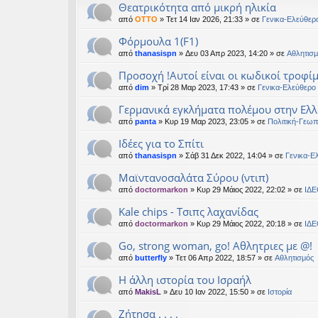
Θεατρικότητα από μικρή ηλικία
εις
από
OTTO
» Τετ 14 Ιαν 2026, 21:33 » σε
Γενικα-Ελεύθερ
Φόρμουλα 1(F1)
από
thanasispn
» Δευ 03 Απρ 2023, 14:20 » σε
Αθλητισμ
Προσοχή !Αυτοί είναι οι κωδικοί τροφί
από
dim
» Τρί 28 Μαρ 2023, 17:43 » σε
Γενικα-Ελεύθερο
Γερμανικά εγκλήματα πολέμου στην Ελλ
από
panta
» Κυρ 19 Μαρ 2023, 23:05 » σε
Πολιτική-Γεωπ
Ιδέες για το Σπίτι
από
thanasispn
» Σάβ 31 Δεκ 2022, 14:04 » σε
Γενικα-Ε
Μαϊντανοσαλάτα Σύρου (ντιπ)
από
doctormarkon
» Κυρ 29 Μάιος 2022, 22:02 » σε
ΙΔΕ
Kale chips - Τσιπς λαχανίδας
από
doctormarkon
» Κυρ 29 Μάιος 2022, 20:18 » σε
ΙΔΕ
Go, strong woman, go! Αθλητριες με @!
από
butterfly
» Τετ 06 Απρ 2022, 18:57 » σε
Αθλητισμός
Η άλλη ιστορία του Ισραήλ
από
MakisL
» Δευ 10 Ιαν 2022, 15:50 » σε
Ιστορία
Ζήτησα . . . .