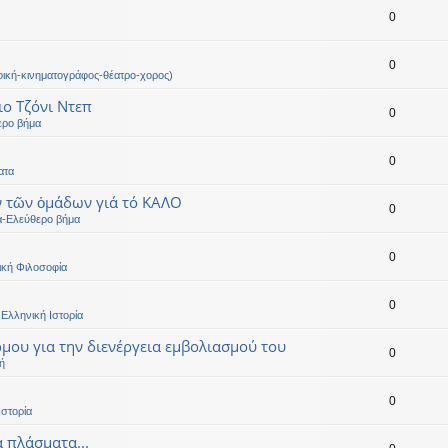
0
0
ική-κινηματογράφος-θέατρο-χορος)
ιο Τζόνι Ντεπ
0
ερο βήμα
0
ατα
ν τῶν ὁμάδων γιά τό ΚΑΛΟ
0
α-Ελεύθερο βήμα
0
ική Φιλοσοφία
0
Ελληνική Ιστορία
μου για την διενέργεια εμβολιασμού του
0
ή
0
Ιστορία
α πλάσματα...