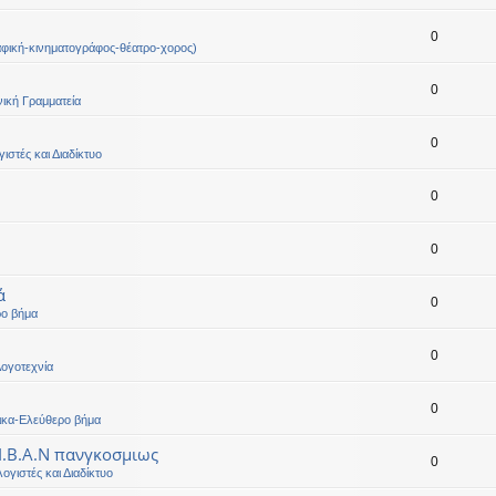
0
φική-κινηματογράφος-θέατρο-χορος)
0
ική Γραμματεία
0
ιστές και Διαδίκτυο
0
0
ά
0
ρο βήμα
0
ογοτεχνία
0
ικα-Ελεύθερο βήμα
 Ι.Β.Α.Ν πανγκοσμιως
0
ογιστές και Διαδίκτυο