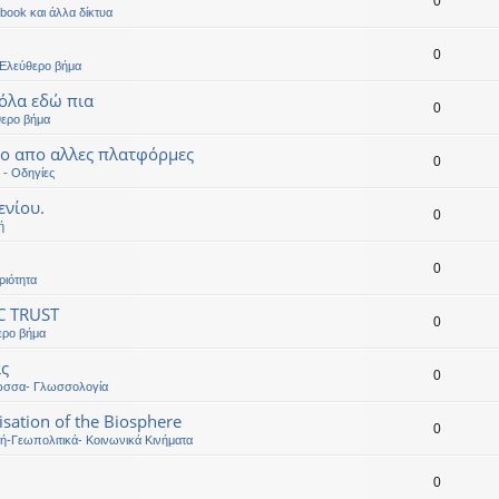
0
book και άλλα δίκτυα
0
-Ελεύθερο βήμα
όλα εδώ πια
0
θερο βήμα
εο απο αλλες πλατφόρμες
0
 - Οδηγίες
ενίου.
0
ή
0
ριότητα
C TRUST
0
ερο βήμα
ας
0
ώσσα- Γλωσσολογία
sation of the Biosphere
0
κή-Γεωπολιτικά- Κοινωνικά Κινήματα
0