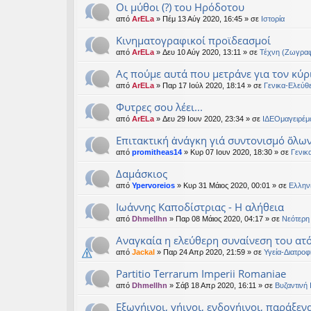
Οι μύθοι (?) του Ηρόδοτου
από
ArELa
» Πέμ 13 Αύγ 2020, 16:45 » σε
Ιστορία
Κινηματογραφικοί προϊδεασμοί
από
ArELa
» Δευ 10 Αύγ 2020, 13:11 » σε
Τέχνη (Ζωγραφ
Ας πούμε αυτά που μετράνε για τον κύρ
από
ArELa
» Παρ 17 Ιούλ 2020, 18:14 » σε
Γενικα-Ελεύθ
Φυτρες σου λέει...
από
ArELa
» Δευ 29 Ιουν 2020, 23:34 » σε
ΙΔΕΟμαγειρέμ
Επιτακτική ἀνάγκη γιά συντονισμό ὅλω
από
promitheas14
» Κυρ 07 Ιουν 2020, 18:30 » σε
Γενικ
Δαμάσκιος
από
Ypervoreios
» Κυρ 31 Μάιος 2020, 00:01 » σε
Ελλην
Ιωάννης Καποδίστριας - Η αλήθεια
από
Dhmellhn
» Παρ 08 Μάιος 2020, 04:17 » σε
Νεότερη 
Αναγκαία η ελεύθερη συναίνεση του ατό
από
Jackal
» Παρ 24 Απρ 2020, 21:59 » σε
Υγεία-Διατροφ
Partitio Terrarum Imperii Romaniae
από
Dhmellhn
» Σάβ 18 Απρ 2020, 16:11 » σε
Βυζαντινή 
Εξωγήινοι, γήινοι, ενδογήινοι, παράξεν