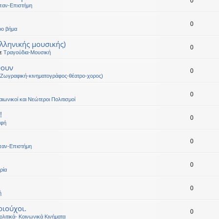
0
παν-Επιστήμη
0
ρο βήμα
ελληνικής μουσικής)
0
σε
Τραγούδια-Μουσική
ύουν
0
(Ζωγραφική-κινηματογράφος-θέατρο-χορος)
0
αιωνικοί και Νεώτεροι Πολιτισμοί
!
0
οφή
0
παν-Επιστήμη
0
ρία
0
ή
ιούχοι.
0
λιτικά- Κοινωνικά Κινήματα