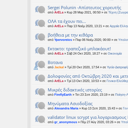
Sergei Polunin -Απίστευτος χορευτής
από
ArELa
» Κυρ 28 Μαρ 2021, 00:50 » σε
Τέχνη (Ζωγρα
ΟΛΑ τα έχουν πει...
από
ArELa
» Παρ 13 Νοέμ 2020, 13:21 » σε
Αρχαία Ελλην
βοήθεια με την κιθάρα
από
Ypervoreios
» Παρ 06 Νοέμ 2020, 00:00 » σε
Υπολογ
Εκτακτο: τραπεζικό μπλακάουτ!
από
ArELa
» Σάβ 24 Οκτ 2020, 18:27 » σε
Oικονομία
Βοτανα
από
Jackal
» Τρί 20 Οκτ 2020, 17:54 » σε
Υγεία-Διατροφή
Δολοφονίες από Οκτώβρη 2020 και μετ
από
ArELa
» Τρί 13 Οκτ 2020, 10:53 » σε
Γενικα-Ελεύθε
Μικρές διδακτικές ιστορίες
από
FireflyEarth
» Τετ 23 Σεπ 2020, 23:19 » σε
Ποίηση-Λ
Μηνύματα Ασιοδοξίας
από
Alexandra Maria
» Κυρ 13 Σεπ 2020, 15:43 » σε
Γεν
validator linux scrypt για λογαριασμους
από
gr_anonymous
» Πέμ 27 Αύγ 2020, 03:26 » σε
Υπολ