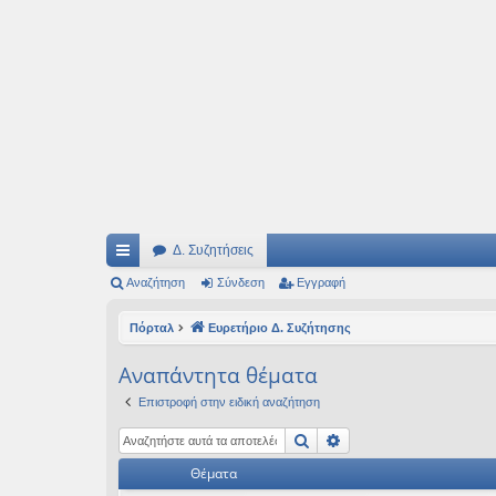
Ιδεογραφήματα
Αυτός ο τόπος φιλοδοξεί να ανοίγει μονοπάτια για τα συναρπαστικά και όμ
Δ. Συζητήσεις
ρή
Αναζήτηση
Σύνδεση
Εγγραφή
γο
Πόρταλ
Ευρετήριο Δ. Συζήτησης
ρε
Αναπάντητα θέματα
ς
Επιστροφή στην ειδική αναζήτηση
συ
Αναζήτηση
Ειδική αναζήτηση
νδ
Θέματα
έσ