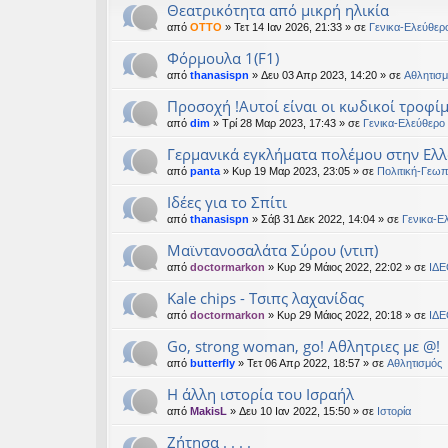
Θεατρικότητα από μικρή ηλικία
εις
από
OTTO
» Τετ 14 Ιαν 2026, 21:33 » σε
Γενικα-Ελεύθερ
Φόρμουλα 1(F1)
από
thanasispn
» Δευ 03 Απρ 2023, 14:20 » σε
Αθλητισμ
Προσοχή !Αυτοί είναι οι κωδικοί τροφί
από
dim
» Τρί 28 Μαρ 2023, 17:43 » σε
Γενικα-Ελεύθερο
Γερμανικά εγκλήματα πολέμου στην Ελλ
από
panta
» Κυρ 19 Μαρ 2023, 23:05 » σε
Πολιτική-Γεωπ
Ιδέες για το Σπίτι
από
thanasispn
» Σάβ 31 Δεκ 2022, 14:04 » σε
Γενικα-Ε
Μαϊντανοσαλάτα Σύρου (ντιπ)
από
doctormarkon
» Κυρ 29 Μάιος 2022, 22:02 » σε
ΙΔΕ
Kale chips - Τσιπς λαχανίδας
από
doctormarkon
» Κυρ 29 Μάιος 2022, 20:18 » σε
ΙΔΕ
Go, strong woman, go! Αθλητριες με @!
από
butterfly
» Τετ 06 Απρ 2022, 18:57 » σε
Αθλητισμός
Η άλλη ιστορία του Ισραήλ
από
MakisL
» Δευ 10 Ιαν 2022, 15:50 » σε
Ιστορία
Ζήτησα . . . .