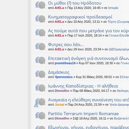
Οι μύθοι (?) του Ηρόδοτου
από
ArELa
» Πέμ 13 Αύγ 2020, 16:45 » σε
Ιστορία
Κινηματογραφικοί προϊδεασμοί
από
ArELa
» Δευ 10 Αύγ 2020, 13:11 » σε
Τέχνη (Ζωγραφ
Ας πούμε αυτά που μετράνε για τον κύρ
από
ArELa
» Παρ 17 Ιούλ 2020, 18:14 » σε
Γενικα-Ελεύθ
Φυτρες σου λέει...
από
ArELa
» Δευ 29 Ιουν 2020, 23:34 » σε
ΙΔΕΟμαγειρέμ
Επιτακτική ἀνάγκη γιά συντονισμό ὅλω
από
promitheas14
» Κυρ 07 Ιουν 2020, 18:30 » σε
Γενικ
Δαμάσκιος
από
Ypervoreios
» Κυρ 31 Μάιος 2020, 00:01 » σε
Ελλην
Ιωάννης Καποδίστριας - Η αλήθεια
από
Dhmellhn
» Παρ 08 Μάιος 2020, 04:17 » σε
Νεότερη 
Αναγκαία η ελεύθερη συναίνεση του ατό
από
Jackal
» Παρ 24 Απρ 2020, 21:59 » σε
Υγεία-Διατροφ
Partitio Terrarum Imperii Romaniae
από
Dhmellhn
» Σάβ 18 Απρ 2020, 16:11 » σε
Βυζαντινή 
Εξωγήινοι, γήινοι, ενδογήινοι, παράξεν