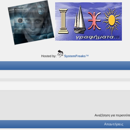
ορφα ταξίδια του νού...
Hosted by:
SystemFreaks
™
Αναζήτηση για περισσότ
Απαντήσεις