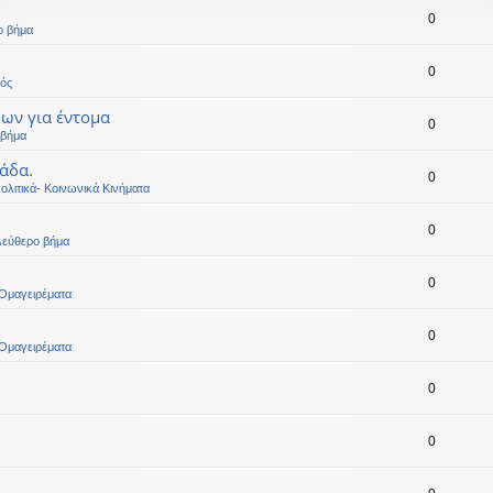
0
ο βήμα
0
ός
μων για έντομα
0
 βήμα
άδα.
0
ολιτικά- Κοινωνικά Κινήματα
0
λεύθερο βήμα
0
Ομαγειρέματα
0
Ομαγειρέματα
0
0