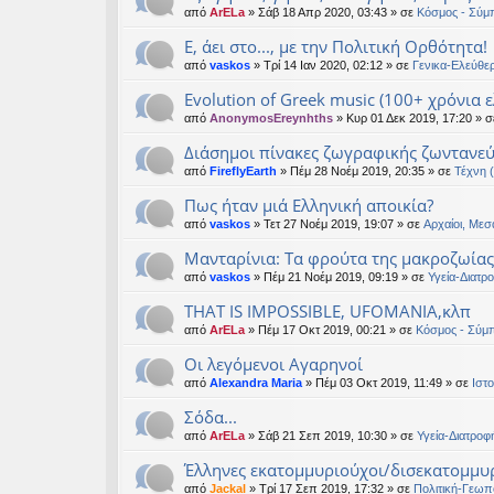
από
ArELa
» Σάβ 18 Απρ 2020, 03:43 » σε
Κόσμος - Σύμ
Ε, άει στο..., με την Πολιτική Ορθότητα!
από
vaskos
» Τρί 14 Ιαν 2020, 02:12 » σε
Γενικα-Ελεύθε
Evolution of Greek music (100+ χρόνια 
από
AnonymosEreynhths
» Κυρ 01 Δεκ 2019, 17:20 » 
Διάσημοι πίνακες ζωγραφικής ζωντανε
από
FireflyEarth
» Πέμ 28 Νοέμ 2019, 20:35 » σε
Τέχνη 
Πως ήταν μιά Ελληνική αποικία?
από
vaskos
» Τετ 27 Νοέμ 2019, 19:07 » σε
Αρχαίοι, Μεσ
Μανταρίνια: Τα φρούτα της μακροζωίας
από
vaskos
» Πέμ 21 Νοέμ 2019, 09:19 » σε
Υγεία-Διατρ
THAT IS IMPOSSIBLE, UFOMANIA,κλπ
από
ArELa
» Πέμ 17 Οκτ 2019, 00:21 » σε
Κόσμος - Σύμ
Οι λεγόμενοι Αγαρηνοί
από
Alexandra Maria
» Πέμ 03 Οκτ 2019, 11:49 » σε
Ιστο
Σόδα...
από
ArELa
» Σάβ 21 Σεπ 2019, 10:30 » σε
Υγεία-Διατροφ
Έλληνες εκατομμυριούχοι/δισεκατομμυρ
από
Jackal
» Τρί 17 Σεπ 2019, 17:32 » σε
Πολιτική-Γεωπο