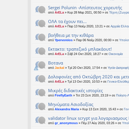
Sergei Polunin -Απίστευτος χορευτής
από
ArELa
» Κυρ 28 Μαρ 2021, 00:50 » σε
Τέχνη (Ζωγρα
ΟΛΑ τα έχουν πει...
από
ArELa
» Παρ 13 Νοέμ 2020, 13:21 » σε
Αρχαία Ελλην
βοήθεια με την κιθάρα
από
Ypervoreios
» Παρ 06 Νοέμ 2020, 00:00 » σε
Υπολογ
Εκτακτο: τραπεζικό μπλακάουτ!
από
ArELa
» Σάβ 24 Οκτ 2020, 18:27 » σε
Oικονομία
Βοτανα
από
Jackal
» Τρί 20 Οκτ 2020, 17:54 » σε
Υγεία-Διατροφή
Δολοφονίες από Οκτώβρη 2020 και μετ
από
ArELa
» Τρί 13 Οκτ 2020, 10:53 » σε
Γενικα-Ελεύθε
Μικρές διδακτικές ιστορίες
από
FireflyEarth
» Τετ 23 Σεπ 2020, 23:19 » σε
Ποίηση-Λ
Μηνύματα Ασιοδοξίας
από
Alexandra Maria
» Κυρ 13 Σεπ 2020, 15:43 » σε
Γεν
validator linux scrypt για λογαριασμους
από
gr_anonymous
» Πέμ 27 Αύγ 2020, 03:26 » σε
Υπολ