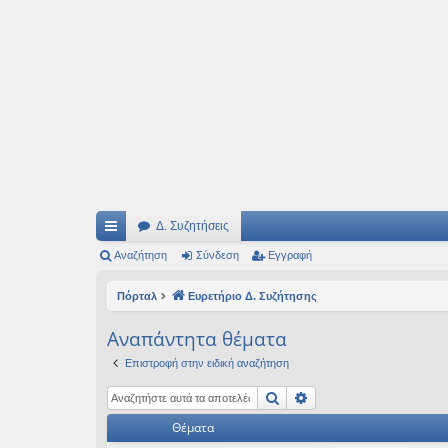
Ιδεογραφήματα
Αυτός ο τόπος φιλοδοξεί να ανοίγει μονοπάτια για τα συναρπαστικά και όμ
Δ. Συζητήσεις
ρή
Αναζήτηση
Σύνδεση
Εγγραφή
γο
Πόρταλ
Ευρετήριο Δ. Συζήτησης
ρε
Αναπάντητα θέματα
ς
Επιστροφή στην ειδική αναζήτηση
συ
Αναζήτηση
Ειδική αναζήτηση
νδ
Θέματα
έσ