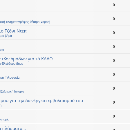
0
0
ική-κινηματογράφος-θέατρο-χορος)
ιο Τζόνι Ντεπ
0
ερο βήμα
0
ατα
ν τῶν ὁμάδων γιά τό ΚΑΛΟ
0
α-Ελεύθερο βήμα
0
ική Φιλοσοφία
0
Ελληνική Ιστορία
μου για την διενέργεια εμβολιασμού του
0
ή
0
Ιστορία
α πλάσματα...