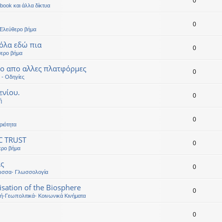
0
book και άλλα δίκτυα
0
-Ελεύθερο βήμα
όλα εδώ πια
0
θερο βήμα
εο απο αλλες πλατφόρμες
0
 - Οδηγίες
ενίου.
0
ή
0
ριότητα
C TRUST
0
ερο βήμα
ας
0
ώσσα- Γλωσσολογία
sation of the Biosphere
0
κή-Γεωπολιτικά- Κοινωνικά Κινήματα
0