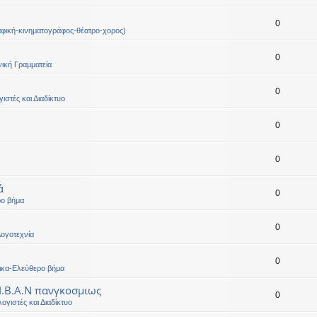
0
φική-κινηματογράφος-θέατρο-χορος)
0
ική Γραμματεία
0
ιστές και Διαδίκτυο
0
0
ά
0
ρο βήμα
0
ογοτεχνία
0
ικα-Ελεύθερο βήμα
 Ι.Β.Α.Ν πανγκοσμιως
0
ογιστές και Διαδίκτυο