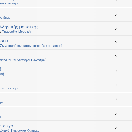
0
παν-Επιστήμη
0
ρο βήμα
ελληνικής μουσικής)
0
σε
Τραγούδια-Μουσική
ύουν
0
(Ζωγραφική-κινηματογράφος-θέατρο-χορος)
0
αιωνικοί και Νεώτεροι Πολιτισμοί
!
0
οφή
0
παν-Επιστήμη
0
ρία
0
ή
ιούχοι.
0
λιτικά- Κοινωνικά Κινήματα