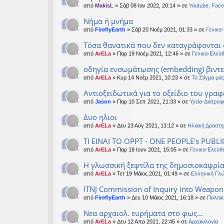
από
MakisL
» Σάβ 08 Ιαν 2022, 20:14 » σε
Youtube, Face
Νήμα ή μνήμα
από
FireflyEarth
» Σάβ 20 Νοέμ 2021, 01:33 » σε
Γενικα
Τόσα θανατικά που δεν καταγράφονται 
από
ArELa
» Παρ 19 Νοέμ 2021, 12:46 » σε
Γενικα-Ελεύ
οδηγία ενσωμάτωσης (embedding) βιντ
από
ArELa
» Κυρ 14 Νοέμ 2021, 10:23 » σε
Το Στίγμα μας
Αντιοξειδωτικά για το οξείδιο του γραφ
από
Jason
» Παρ 10 Σεπ 2021, 21:33 » σε
Υγεία-Διατροφ
Δυο ηλιοι
από
ArELa
» Δευ 23 Αύγ 2021, 13:12 » σε
Ηλιακή Δραστη
ΤΙ ΕΙΝΑΙ ΤΟ OPPT - ONE PEOPLE's PUBLI
από
ArELa
» Παρ 18 Ιουν 2021, 15:05 » σε
Γενικα-Ελεύθ
Η γλωσσική ξεφτίλα της δημοσιοκαφρί
από
ArELa
» Τετ 19 Μάιος 2021, 01:49 » σε
Ελληνική Γλ
ITNJ Commission of Inquiry into Weaponi
από
FireflyEarth
» Δευ 10 Μάιος 2021, 16:18 » σε
Πολιτι
Νεα αρχαιολ. ευρήματα στο φως...
από
ArELa
» Δευ 12 Απρ 2021, 22:45 » σε
Αρχαιολογία