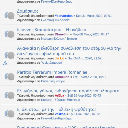
Δημοσιεύτηκε σε
Γενικα-Ελεύθερο βήμα
Δαμάσκιος
Τελευταία δημοσίευση από
Ypervoreios
«
Κυρ 31 Μάιος 2020, 00:01
Δημοσιεύτηκε σε
Ελληνική Φιλοσοφία
Ιωάννης Καποδίστριας - Η αλήθεια
Τελευταία δημοσίευση από
Dhmellhn
«
Παρ 08 Μάιος 2020, 04:17
Δημοσιεύτηκε σε
Νεότερη Ελληνική Ιστορία
Αναγκαία η ελεύθερη συναίνεση του ατόμου για την
διενέργεια εμβολιασμού του
Τελευταία δημοσίευση από
Jackal
«
Παρ 24 Απρ 2020, 21:59
Δημοσιεύτηκε σε
Υγεία-Διατροφή
Partitio Terrarum Imperii Romaniae
Τελευταία δημοσίευση από
Dhmellhn
«
Σάβ 18 Απρ 2020, 16:11
Δημοσιεύτηκε σε
Βυζαντινή Ιστορία
Εξωγήινοι, γήινοι, ενδογήινοι, παράξενα πλάσματα...
Τελευταία δημοσίευση από
ArELa
«
Σάβ 18 Απρ 2020, 03:43
Δημοσιεύτηκε σε
Κόσμος - Σύμπαν-Επιστήμη
Ε, άει στο..., με την Πολιτική Ορθότητα!
Τελευταία δημοσίευση από
vaskos
«
Τρί 14 Ιαν 2020, 02:12
Δημοσιεύτηκε σε
Γενικα-Ελεύθερο βήμα
Evolution of Greek music (100+ χρόνια ελληνικής