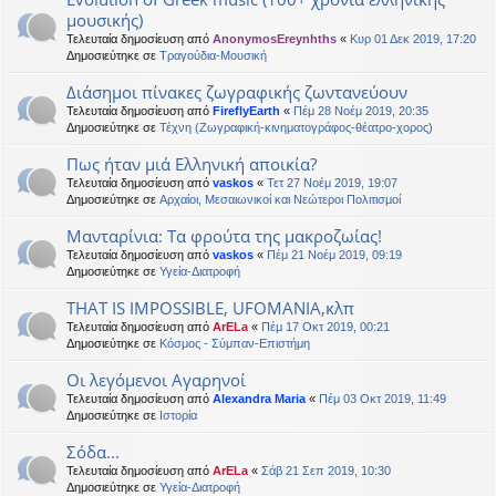
μουσικής)
Τελευταία δημοσίευση από
AnonymosEreynhths
«
Κυρ 01 Δεκ 2019, 17:20
Δημοσιεύτηκε σε
Τραγούδια-Μουσική
Διάσημοι πίνακες ζωγραφικής ζωντανεύουν
Τελευταία δημοσίευση από
FireflyEarth
«
Πέμ 28 Νοέμ 2019, 20:35
Δημοσιεύτηκε σε
Τέχνη (Ζωγραφική-κινηματογράφος-θέατρο-χορος)
Πως ήταν μιά Ελληνική αποικία?
Τελευταία δημοσίευση από
vaskos
«
Τετ 27 Νοέμ 2019, 19:07
Δημοσιεύτηκε σε
Αρχαίοι, Μεσαιωνικοί και Νεώτεροι Πολιτισμοί
Μανταρίνια: Τα φρούτα της μακροζωίας!
Τελευταία δημοσίευση από
vaskos
«
Πέμ 21 Νοέμ 2019, 09:19
Δημοσιεύτηκε σε
Υγεία-Διατροφή
THAT IS IMPOSSIBLE, UFOMANIA,κλπ
Τελευταία δημοσίευση από
ArELa
«
Πέμ 17 Οκτ 2019, 00:21
Δημοσιεύτηκε σε
Κόσμος - Σύμπαν-Επιστήμη
Οι λεγόμενοι Αγαρηνοί
Τελευταία δημοσίευση από
Alexandra Maria
«
Πέμ 03 Οκτ 2019, 11:49
Δημοσιεύτηκε σε
Ιστορία
Σόδα...
Τελευταία δημοσίευση από
ArELa
«
Σάβ 21 Σεπ 2019, 10:30
Δημοσιεύτηκε σε
Υγεία-Διατροφή