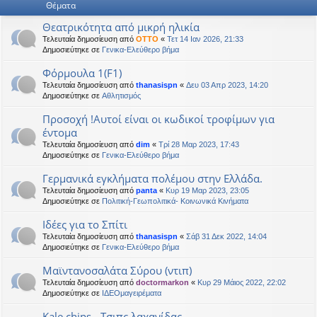
Θέματα
η
εις
Θεατρικότητα από μικρή ηλικία
Τελευταία δημοσίευση από
OTTO
«
Τετ 14 Ιαν 2026, 21:33
Δημοσιεύτηκε σε
Γενικα-Ελεύθερο βήμα
Φόρμουλα 1(F1)
Τελευταία δημοσίευση από
thanasispn
«
Δευ 03 Απρ 2023, 14:20
Δημοσιεύτηκε σε
Αθλητισμός
Προσοχή !Αυτοί είναι οι κωδικοί τροφίμων για
έντομα
Τελευταία δημοσίευση από
dim
«
Τρί 28 Μαρ 2023, 17:43
Δημοσιεύτηκε σε
Γενικα-Ελεύθερο βήμα
Γερμανικά εγκλήματα πολέμου στην Ελλάδα.
Τελευταία δημοσίευση από
panta
«
Κυρ 19 Μαρ 2023, 23:05
Δημοσιεύτηκε σε
Πολιτική-Γεωπολιτικά- Κοινωνικά Κινήματα
Ιδέες για το Σπίτι
Τελευταία δημοσίευση από
thanasispn
«
Σάβ 31 Δεκ 2022, 14:04
Δημοσιεύτηκε σε
Γενικα-Ελεύθερο βήμα
Μαϊντανοσαλάτα Σύρου (ντιπ)
Τελευταία δημοσίευση από
doctormarkon
«
Κυρ 29 Μάιος 2022, 22:02
Δημοσιεύτηκε σε
ΙΔΕΟμαγειρέματα
Kale chips - Τσιπς λαχανίδας