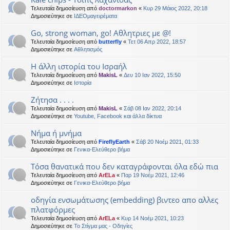
Τελευταία δημοσίευση από
doctormarkon
«
Κυρ 29 Μάιος 2022, 20:18
Δημοσιεύτηκε σε
ΙΔΕΟμαγειρέματα
Go, strong woman, go! Αθλητριες με @!
Τελευταία δημοσίευση από
butterfly
«
Τετ 06 Απρ 2022, 18:57
Δημοσιεύτηκε σε
Αθλητισμός
Η άλλη ιστορία του Ισραήλ
Τελευταία δημοσίευση από
MakisL
«
Δευ 10 Ιαν 2022, 15:50
Δημοσιεύτηκε σε
Ιστορία
Ζήτησα . . . .
Τελευταία δημοσίευση από
MakisL
«
Σάβ 08 Ιαν 2022, 20:14
Δημοσιεύτηκε σε
Youtube, Facebook και άλλα δίκτυα
Νήμα ή μνήμα
Τελευταία δημοσίευση από
FireflyEarth
«
Σάβ 20 Νοέμ 2021, 01:33
Δημοσιεύτηκε σε
Γενικα-Ελεύθερο βήμα
Τόσα θανατικά που δεν καταγράφονται όλα εδώ πια
Τελευταία δημοσίευση από
ArELa
«
Παρ 19 Νοέμ 2021, 12:46
Δημοσιεύτηκε σε
Γενικα-Ελεύθερο βήμα
οδηγία ενσωμάτωσης (embedding) βιντεο απο αλλες
πλατφόρμες
Τελευταία δημοσίευση από
ArELa
«
Κυρ 14 Νοέμ 2021, 10:23
Δημοσιεύτηκε σε
Το Στίγμα μας - Οδηγίες