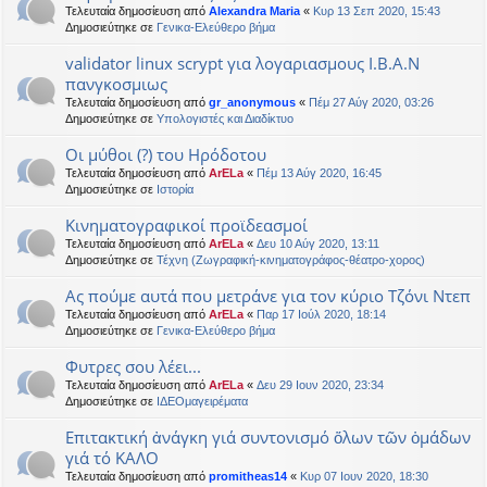
Τελευταία δημοσίευση από
Alexandra Maria
«
Κυρ 13 Σεπ 2020, 15:43
Δημοσιεύτηκε σε
Γενικα-Ελεύθερο βήμα
validator linux scrypt για λογαριασμους Ι.Β.Α.Ν
πανγκοσμιως
Τελευταία δημοσίευση από
gr_anonymous
«
Πέμ 27 Αύγ 2020, 03:26
Δημοσιεύτηκε σε
Υπολογιστές και Διαδίκτυο
Οι μύθοι (?) του Ηρόδοτου
Τελευταία δημοσίευση από
ArELa
«
Πέμ 13 Αύγ 2020, 16:45
Δημοσιεύτηκε σε
Ιστορία
Κινηματογραφικοί προϊδεασμοί
Τελευταία δημοσίευση από
ArELa
«
Δευ 10 Αύγ 2020, 13:11
Δημοσιεύτηκε σε
Τέχνη (Ζωγραφική-κινηματογράφος-θέατρο-χορος)
Ας πούμε αυτά που μετράνε για τον κύριο Τζόνι Ντεπ
Τελευταία δημοσίευση από
ArELa
«
Παρ 17 Ιούλ 2020, 18:14
Δημοσιεύτηκε σε
Γενικα-Ελεύθερο βήμα
Φυτρες σου λέει...
Τελευταία δημοσίευση από
ArELa
«
Δευ 29 Ιουν 2020, 23:34
Δημοσιεύτηκε σε
ΙΔΕΟμαγειρέματα
Επιτακτική ἀνάγκη γιά συντονισμό ὅλων τῶν ὁμάδων
γιά τό ΚΑΛΟ
Τελευταία δημοσίευση από
promitheas14
«
Κυρ 07 Ιουν 2020, 18:30