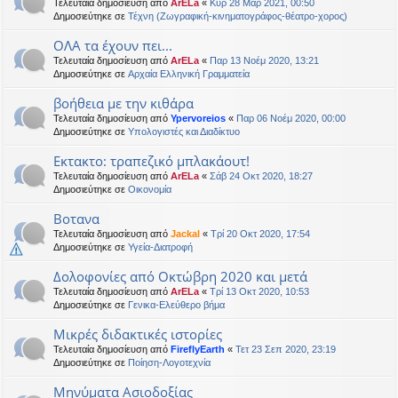
Τελευταία δημοσίευση από
ArELa
«
Κυρ 28 Μαρ 2021, 00:50
Δημοσιεύτηκε σε
Τέχνη (Ζωγραφική-κινηματογράφος-θέατρο-χορος)
ΟΛΑ τα έχουν πει...
Τελευταία δημοσίευση από
ArELa
«
Παρ 13 Νοέμ 2020, 13:21
Δημοσιεύτηκε σε
Αρχαία Ελληνική Γραμματεία
βοήθεια με την κιθάρα
Τελευταία δημοσίευση από
Ypervoreios
«
Παρ 06 Νοέμ 2020, 00:00
Δημοσιεύτηκε σε
Υπολογιστές και Διαδίκτυο
Εκτακτο: τραπεζικό μπλακάουτ!
Τελευταία δημοσίευση από
ArELa
«
Σάβ 24 Οκτ 2020, 18:27
Δημοσιεύτηκε σε
Oικονομία
Βοτανα
Τελευταία δημοσίευση από
Jackal
«
Τρί 20 Οκτ 2020, 17:54
Δημοσιεύτηκε σε
Υγεία-Διατροφή
Δολοφονίες από Οκτώβρη 2020 και μετά
Τελευταία δημοσίευση από
ArELa
«
Τρί 13 Οκτ 2020, 10:53
Δημοσιεύτηκε σε
Γενικα-Ελεύθερο βήμα
Μικρές διδακτικές ιστορίες
Τελευταία δημοσίευση από
FireflyEarth
«
Τετ 23 Σεπ 2020, 23:19
Δημοσιεύτηκε σε
Ποίηση-Λογοτεχνία
Μηνύματα Ασιοδοξίας