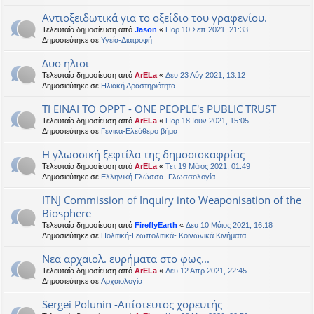
Αντιοξειδωτικά για το οξείδιο του γραφενίου.
Τελευταία δημοσίευση από
Jason
«
Παρ 10 Σεπ 2021, 21:33
Δημοσιεύτηκε σε
Υγεία-Διατροφή
Δυο ηλιοι
Τελευταία δημοσίευση από
ArELa
«
Δευ 23 Αύγ 2021, 13:12
Δημοσιεύτηκε σε
Ηλιακή Δραστηριότητα
ΤΙ ΕΙΝΑΙ ΤΟ OPPT - ONE PEOPLE's PUBLIC TRUST
Τελευταία δημοσίευση από
ArELa
«
Παρ 18 Ιουν 2021, 15:05
Δημοσιεύτηκε σε
Γενικα-Ελεύθερο βήμα
Η γλωσσική ξεφτίλα της δημοσιοκαφρίας
Τελευταία δημοσίευση από
ArELa
«
Τετ 19 Μάιος 2021, 01:49
Δημοσιεύτηκε σε
Ελληνική Γλώσσα- Γλωσσολογία
ITNJ Commission of Inquiry into Weaponisation of the
Biosphere
Τελευταία δημοσίευση από
FireflyEarth
«
Δευ 10 Μάιος 2021, 16:18
Δημοσιεύτηκε σε
Πολιτική-Γεωπολιτικά- Κοινωνικά Κινήματα
Νεα αρχαιολ. ευρήματα στο φως...
Τελευταία δημοσίευση από
ArELa
«
Δευ 12 Απρ 2021, 22:45
Δημοσιεύτηκε σε
Αρχαιολογία
Sergei Polunin -Απίστευτος χορευτής