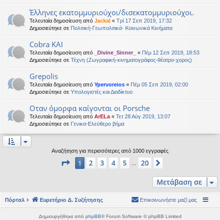
Έλληνες εκατομμυριούχοι/δισεκατομμυριούχοι.
Τελευταία δημοσίευση από
Jackal
«
Τρί 17 Σεπ 2019, 17:32
Δημοσιεύτηκε σε
Πολιτική-Γεωπολιτικά- Κοινωνικά Κινήματα
Cobra KAI
Τελευταία δημοσίευση από
_Divine_Sinner_
«
Πέμ 12 Σεπ 2019, 18:53
Δημοσιεύτηκε σε
Τέχνη (Ζωγραφική-κινηματογράφος-θέατρο-χορος)
Grepolis
Τελευταία δημοσίευση από
Ypervoreios
«
Πέμ 05 Σεπ 2019, 02:00
Δημοσιεύτηκε σε
Υπολογιστές και Διαδίκτυο
Οταν όμορφα καίγονται οι Porsche
Τελευταία δημοσίευση από
ArELa
«
Τετ 28 Αύγ 2019, 13:07
Δημοσιεύτηκε σε
Γενικα-Ελεύθερο βήμα
Αναζήτηση για περισσότερες από 1000 εγγραφές
Σελίδα
1
από
20
2
3
4
5
20
1
Επόμενη
…
Μετάβαση σε
Πόρταλ
Ευρετήριο Δ. Συζήτησης
Επικοινωνήστε μαζί μας
Δημιουργήθηκε από
phpBB
® Forum Software © phpBB Limited