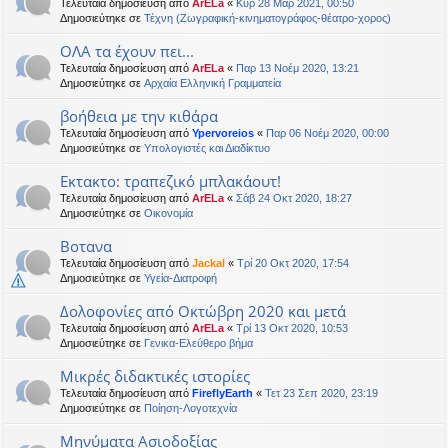
Τελευταία δημοσίευση από
ArELa
«
Κυρ 28 Μαρ 2021, 00:50
Δημοσιεύτηκε σε
Τέχνη (Ζωγραφική-κινηματογράφος-θέατρο-χορος)
ΟΛΑ τα έχουν πει...
Τελευταία δημοσίευση από
ArELa
«
Παρ 13 Νοέμ 2020, 13:21
Δημοσιεύτηκε σε
Αρχαία Ελληνική Γραμματεία
βοήθεια με την κιθάρα
Τελευταία δημοσίευση από
Ypervoreios
«
Παρ 06 Νοέμ 2020, 00:00
Δημοσιεύτηκε σε
Υπολογιστές και Διαδίκτυο
Εκτακτο: τραπεζικό μπλακάουτ!
Τελευταία δημοσίευση από
ArELa
«
Σάβ 24 Οκτ 2020, 18:27
Δημοσιεύτηκε σε
Oικονομία
Βοτανα
Τελευταία δημοσίευση από
Jackal
«
Τρί 20 Οκτ 2020, 17:54
Δημοσιεύτηκε σε
Υγεία-Διατροφή
Δολοφονίες από Οκτώβρη 2020 και μετά
Τελευταία δημοσίευση από
ArELa
«
Τρί 13 Οκτ 2020, 10:53
Δημοσιεύτηκε σε
Γενικα-Ελεύθερο βήμα
Μικρές διδακτικές ιστορίες
Τελευταία δημοσίευση από
FireflyEarth
«
Τετ 23 Σεπ 2020, 23:19
Δημοσιεύτηκε σε
Ποίηση-Λογοτεχνία
Μηνύματα Ασιοδοξίας