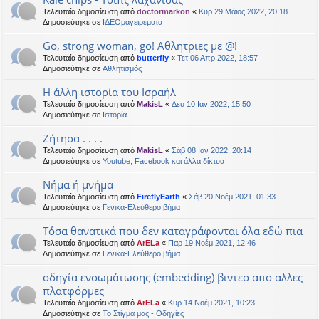
Τελευταία δημοσίευση από
doctormarkon
«
Κυρ 29 Μάιος 2022, 20:18
Δημοσιεύτηκε σε
ΙΔΕΟμαγειρέματα
Go, strong woman, go! Αθλητριες με @!
Τελευταία δημοσίευση από
butterfly
«
Τετ 06 Απρ 2022, 18:57
Δημοσιεύτηκε σε
Αθλητισμός
Η άλλη ιστορία του Ισραήλ
Τελευταία δημοσίευση από
MakisL
«
Δευ 10 Ιαν 2022, 15:50
Δημοσιεύτηκε σε
Ιστορία
Ζήτησα . . . .
Τελευταία δημοσίευση από
MakisL
«
Σάβ 08 Ιαν 2022, 20:14
Δημοσιεύτηκε σε
Youtube, Facebook και άλλα δίκτυα
Νήμα ή μνήμα
Τελευταία δημοσίευση από
FireflyEarth
«
Σάβ 20 Νοέμ 2021, 01:33
Δημοσιεύτηκε σε
Γενικα-Ελεύθερο βήμα
Τόσα θανατικά που δεν καταγράφονται όλα εδώ πια
Τελευταία δημοσίευση από
ArELa
«
Παρ 19 Νοέμ 2021, 12:46
Δημοσιεύτηκε σε
Γενικα-Ελεύθερο βήμα
οδηγία ενσωμάτωσης (embedding) βιντεο απο αλλες
πλατφόρμες
Τελευταία δημοσίευση από
ArELa
«
Κυρ 14 Νοέμ 2021, 10:23
Δημοσιεύτηκε σε
Το Στίγμα μας - Οδηγίες