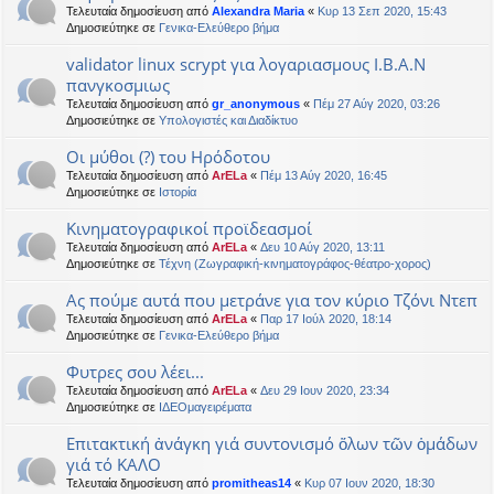
Τελευταία δημοσίευση από
Alexandra Maria
«
Κυρ 13 Σεπ 2020, 15:43
Δημοσιεύτηκε σε
Γενικα-Ελεύθερο βήμα
validator linux scrypt για λογαριασμους Ι.Β.Α.Ν
πανγκοσμιως
Τελευταία δημοσίευση από
gr_anonymous
«
Πέμ 27 Αύγ 2020, 03:26
Δημοσιεύτηκε σε
Υπολογιστές και Διαδίκτυο
Οι μύθοι (?) του Ηρόδοτου
Τελευταία δημοσίευση από
ArELa
«
Πέμ 13 Αύγ 2020, 16:45
Δημοσιεύτηκε σε
Ιστορία
Κινηματογραφικοί προϊδεασμοί
Τελευταία δημοσίευση από
ArELa
«
Δευ 10 Αύγ 2020, 13:11
Δημοσιεύτηκε σε
Τέχνη (Ζωγραφική-κινηματογράφος-θέατρο-χορος)
Ας πούμε αυτά που μετράνε για τον κύριο Τζόνι Ντεπ
Τελευταία δημοσίευση από
ArELa
«
Παρ 17 Ιούλ 2020, 18:14
Δημοσιεύτηκε σε
Γενικα-Ελεύθερο βήμα
Φυτρες σου λέει...
Τελευταία δημοσίευση από
ArELa
«
Δευ 29 Ιουν 2020, 23:34
Δημοσιεύτηκε σε
ΙΔΕΟμαγειρέματα
Επιτακτική ἀνάγκη γιά συντονισμό ὅλων τῶν ὁμάδων
γιά τό ΚΑΛΟ
Τελευταία δημοσίευση από
promitheas14
«
Κυρ 07 Ιουν 2020, 18:30