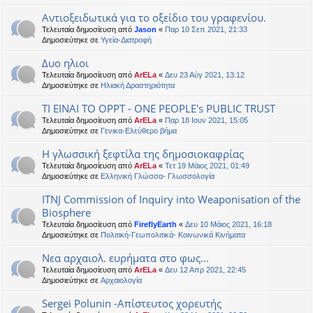
Αντιοξειδωτικά για το οξείδιο του γραφενίου.
Τελευταία δημοσίευση από
Jason
«
Παρ 10 Σεπ 2021, 21:33
Δημοσιεύτηκε σε
Υγεία-Διατροφή
Δυο ηλιοι
Τελευταία δημοσίευση από
ArELa
«
Δευ 23 Αύγ 2021, 13:12
Δημοσιεύτηκε σε
Ηλιακή Δραστηριότητα
ΤΙ ΕΙΝΑΙ ΤΟ OPPT - ONE PEOPLE's PUBLIC TRUST
Τελευταία δημοσίευση από
ArELa
«
Παρ 18 Ιουν 2021, 15:05
Δημοσιεύτηκε σε
Γενικα-Ελεύθερο βήμα
Η γλωσσική ξεφτίλα της δημοσιοκαφρίας
Τελευταία δημοσίευση από
ArELa
«
Τετ 19 Μάιος 2021, 01:49
Δημοσιεύτηκε σε
Ελληνική Γλώσσα- Γλωσσολογία
ITNJ Commission of Inquiry into Weaponisation of the
Biosphere
Τελευταία δημοσίευση από
FireflyEarth
«
Δευ 10 Μάιος 2021, 16:18
Δημοσιεύτηκε σε
Πολιτική-Γεωπολιτικά- Κοινωνικά Κινήματα
Νεα αρχαιολ. ευρήματα στο φως...
Τελευταία δημοσίευση από
ArELa
«
Δευ 12 Απρ 2021, 22:45
Δημοσιεύτηκε σε
Αρχαιολογία
Sergei Polunin -Απίστευτος χορευτής