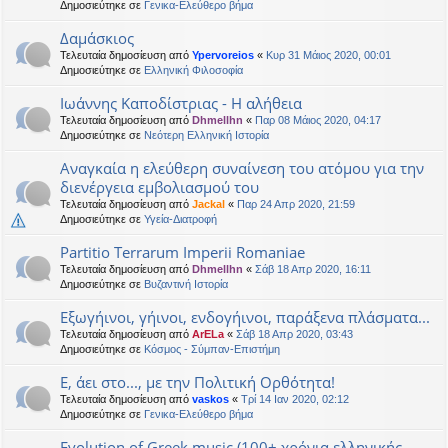
Δημοσιεύτηκε σε
Γενικα-Ελεύθερο βήμα
Δαμάσκιος
Τελευταία δημοσίευση από
Ypervoreios
«
Κυρ 31 Μάιος 2020, 00:01
Δημοσιεύτηκε σε
Ελληνική Φιλοσοφία
Ιωάννης Καποδίστριας - Η αλήθεια
Τελευταία δημοσίευση από
Dhmellhn
«
Παρ 08 Μάιος 2020, 04:17
Δημοσιεύτηκε σε
Νεότερη Ελληνική Ιστορία
Αναγκαία η ελεύθερη συναίνεση του ατόμου για την
διενέργεια εμβολιασμού του
Τελευταία δημοσίευση από
Jackal
«
Παρ 24 Απρ 2020, 21:59
Δημοσιεύτηκε σε
Υγεία-Διατροφή
Partitio Terrarum Imperii Romaniae
Τελευταία δημοσίευση από
Dhmellhn
«
Σάβ 18 Απρ 2020, 16:11
Δημοσιεύτηκε σε
Βυζαντινή Ιστορία
Εξωγήινοι, γήινοι, ενδογήινοι, παράξενα πλάσματα...
Τελευταία δημοσίευση από
ArELa
«
Σάβ 18 Απρ 2020, 03:43
Δημοσιεύτηκε σε
Κόσμος - Σύμπαν-Επιστήμη
Ε, άει στο..., με την Πολιτική Ορθότητα!
Τελευταία δημοσίευση από
vaskos
«
Τρί 14 Ιαν 2020, 02:12
Δημοσιεύτηκε σε
Γενικα-Ελεύθερο βήμα
Evolution of Greek music (100+ χρόνια ελληνικής