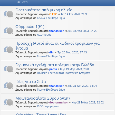
Θέματα
η
εις
Θεατρικότητα από μικρή ηλικία
Τελευταία δημοσίευση από
OTTO
«
Τετ 14 Ιαν 2026, 21:33
Δημοσιεύτηκε σε
Γενικα-Ελεύθερο βήμα
Φόρμουλα 1(F1)
Τελευταία δημοσίευση από
thanasispn
«
Δευ 03 Απρ 2023, 14:20
Δημοσιεύτηκε σε
Αθλητισμός
Προσοχή !Αυτοί είναι οι κωδικοί τροφίμων για
έντομα
Τελευταία δημοσίευση από
dim
«
Τρί 28 Μαρ 2023, 17:43
Δημοσιεύτηκε σε
Γενικα-Ελεύθερο βήμα
Γερμανικά εγκλήματα πολέμου στην Ελλάδα.
Τελευταία δημοσίευση από
panta
«
Κυρ 19 Μαρ 2023, 23:05
Δημοσιεύτηκε σε
Πολιτική-Γεωπολιτικά- Κοινωνικά Κινήματα
Ιδέες για το Σπίτι
Τελευταία δημοσίευση από
thanasispn
«
Σάβ 31 Δεκ 2022, 14:04
Δημοσιεύτηκε σε
Γενικα-Ελεύθερο βήμα
Μαϊντανοσαλάτα Σύρου (ντιπ)
Τελευταία δημοσίευση από
doctormarkon
«
Κυρ 29 Μάιος 2022, 22:02
Δημοσιεύτηκε σε
ΙΔΕΟμαγειρέματα
Kale chips - Τσιπς λαχανίδας