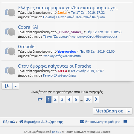
Έλληνες εκατομμυριούχοι/δισεκατομμυριούχοι.
Τελευταία δημοσίευση από
Jackal
«
Τρί 17 Σεπ 2019, 17:32
Δημοσιεύτηκε σε
Πολιτική-Γεωπολιτικά- Κοινωνικά Κινήματα
Cobra KAI
Τελευταία δημοσίευση από
_Divine_Sinner_
«
Πέμ 12 Σεπ 2019, 18:53
Δημοσιεύτηκε σε
Τέχνη (Ζωγραφική-κινηματογράφος-θέατρο-χορος)
Grepolis
Τελευταία δημοσίευση από
Ypervoreios
«
Πέμ 05 Σεπ 2019, 02:00
Δημοσιεύτηκε σε
Υπολογιστές και Διαδίκτυο
Οταν όμορφα καίγονται οι Porsche
Τελευταία δημοσίευση από
ArELa
«
Τετ 28 Αύγ 2019, 13:07
Δημοσιεύτηκε σε
Γενικα-Ελεύθερο βήμα
Αναζήτηση για περισσότερες από 1000 εγγραφές
Σελίδα
1
από
20
2
3
4
5
20
1
Επόμενη
…
Μετάβαση σε
Πόρταλ
Ευρετήριο Δ. Συζήτησης
Επικοινωνήστε μαζί μας
Δημιουργήθηκε από
phpBB
® Forum Software © phpBB Limited