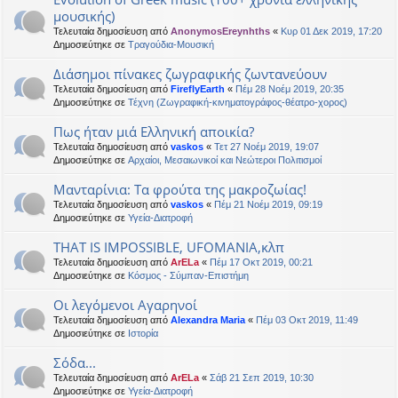
μουσικής)
Τελευταία δημοσίευση από
AnonymosEreynhths
«
Κυρ 01 Δεκ 2019, 17:20
Δημοσιεύτηκε σε
Τραγούδια-Μουσική
Διάσημοι πίνακες ζωγραφικής ζωντανεύουν
Τελευταία δημοσίευση από
FireflyEarth
«
Πέμ 28 Νοέμ 2019, 20:35
Δημοσιεύτηκε σε
Τέχνη (Ζωγραφική-κινηματογράφος-θέατρο-χορος)
Πως ήταν μιά Ελληνική αποικία?
Τελευταία δημοσίευση από
vaskos
«
Τετ 27 Νοέμ 2019, 19:07
Δημοσιεύτηκε σε
Αρχαίοι, Μεσαιωνικοί και Νεώτεροι Πολιτισμοί
Μανταρίνια: Τα φρούτα της μακροζωίας!
Τελευταία δημοσίευση από
vaskos
«
Πέμ 21 Νοέμ 2019, 09:19
Δημοσιεύτηκε σε
Υγεία-Διατροφή
THAT IS IMPOSSIBLE, UFOMANIA,κλπ
Τελευταία δημοσίευση από
ArELa
«
Πέμ 17 Οκτ 2019, 00:21
Δημοσιεύτηκε σε
Κόσμος - Σύμπαν-Επιστήμη
Οι λεγόμενοι Αγαρηνοί
Τελευταία δημοσίευση από
Alexandra Maria
«
Πέμ 03 Οκτ 2019, 11:49
Δημοσιεύτηκε σε
Ιστορία
Σόδα...
Τελευταία δημοσίευση από
ArELa
«
Σάβ 21 Σεπ 2019, 10:30
Δημοσιεύτηκε σε
Υγεία-Διατροφή