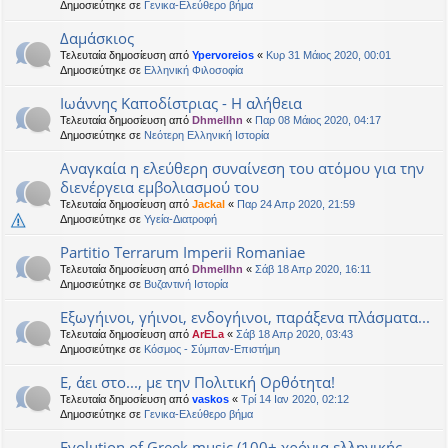
Δημοσιεύτηκε σε
Γενικα-Ελεύθερο βήμα
Δαμάσκιος
Τελευταία δημοσίευση από
Ypervoreios
«
Κυρ 31 Μάιος 2020, 00:01
Δημοσιεύτηκε σε
Ελληνική Φιλοσοφία
Ιωάννης Καποδίστριας - Η αλήθεια
Τελευταία δημοσίευση από
Dhmellhn
«
Παρ 08 Μάιος 2020, 04:17
Δημοσιεύτηκε σε
Νεότερη Ελληνική Ιστορία
Αναγκαία η ελεύθερη συναίνεση του ατόμου για την
διενέργεια εμβολιασμού του
Τελευταία δημοσίευση από
Jackal
«
Παρ 24 Απρ 2020, 21:59
Δημοσιεύτηκε σε
Υγεία-Διατροφή
Partitio Terrarum Imperii Romaniae
Τελευταία δημοσίευση από
Dhmellhn
«
Σάβ 18 Απρ 2020, 16:11
Δημοσιεύτηκε σε
Βυζαντινή Ιστορία
Εξωγήινοι, γήινοι, ενδογήινοι, παράξενα πλάσματα...
Τελευταία δημοσίευση από
ArELa
«
Σάβ 18 Απρ 2020, 03:43
Δημοσιεύτηκε σε
Κόσμος - Σύμπαν-Επιστήμη
Ε, άει στο..., με την Πολιτική Ορθότητα!
Τελευταία δημοσίευση από
vaskos
«
Τρί 14 Ιαν 2020, 02:12
Δημοσιεύτηκε σε
Γενικα-Ελεύθερο βήμα
Evolution of Greek music (100+ χρόνια ελληνικής