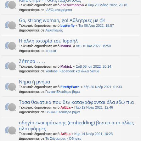
Τελευταία δημοσίευση από
doctormarkon
«
Κυρ 29 Μάιος 2022, 20:18
Δημοσιεύτηκε σε
ΙΔΕΟμαγειρέματα
Go, strong woman, go! Αθλητριες με @!
Τελευταία δημοσίευση από
butterfly
«
Τετ 06 Απρ 2022, 18:57
Δημοσιεύτηκε σε
Αθλητισμός
Η άλλη ιστορία του Ισραήλ
Τελευταία δημοσίευση από
MakisL
«
Δευ 10 Ιαν 2022, 15:50
Δημοσιεύτηκε σε
Ιστορία
Ζήτησα . . . .
Τελευταία δημοσίευση από
MakisL
«
Σάβ 08 Ιαν 2022, 20:14
Δημοσιεύτηκε σε
Youtube, Facebook και άλλα δίκτυα
Νήμα ή μνήμα
Τελευταία δημοσίευση από
FireflyEarth
«
Σάβ 20 Νοέμ 2021, 01:33
Δημοσιεύτηκε σε
Γενικα-Ελεύθερο βήμα
Τόσα θανατικά που δεν καταγράφονται όλα εδώ πια
Τελευταία δημοσίευση από
ArELa
«
Παρ 19 Νοέμ 2021, 12:46
Δημοσιεύτηκε σε
Γενικα-Ελεύθερο βήμα
οδηγία ενσωμάτωσης (embedding) βιντεο απο αλλες
πλατφόρμες
Τελευταία δημοσίευση από
ArELa
«
Κυρ 14 Νοέμ 2021, 10:23
Δημοσιεύτηκε σε
Το Στίγμα μας - Οδηγίες