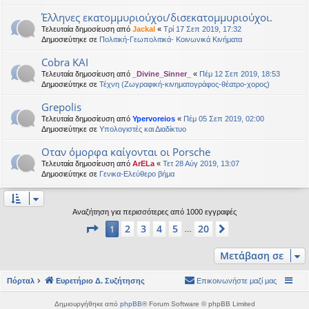
Έλληνες εκατομμυριούχοι/δισεκατομμυριούχοι.
Τελευταία δημοσίευση από
Jackal
«
Τρί 17 Σεπ 2019, 17:32
Δημοσιεύτηκε σε
Πολιτική-Γεωπολιτικά- Κοινωνικά Κινήματα
Cobra KAI
Τελευταία δημοσίευση από
_Divine_Sinner_
«
Πέμ 12 Σεπ 2019, 18:53
Δημοσιεύτηκε σε
Τέχνη (Ζωγραφική-κινηματογράφος-θέατρο-χορος)
Grepolis
Τελευταία δημοσίευση από
Ypervoreios
«
Πέμ 05 Σεπ 2019, 02:00
Δημοσιεύτηκε σε
Υπολογιστές και Διαδίκτυο
Οταν όμορφα καίγονται οι Porsche
Τελευταία δημοσίευση από
ArELa
«
Τετ 28 Αύγ 2019, 13:07
Δημοσιεύτηκε σε
Γενικα-Ελεύθερο βήμα
Αναζήτηση για περισσότερες από 1000 εγγραφές
Σελίδα
1
από
20
2
3
4
5
20
1
Επόμενη
…
Μετάβαση σε
Πόρταλ
Ευρετήριο Δ. Συζήτησης
Επικοινωνήστε μαζί μας
Δημιουργήθηκε από
phpBB
® Forum Software © phpBB Limited