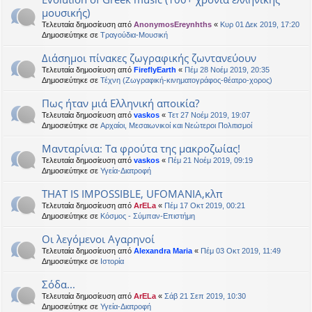
μουσικής)
Τελευταία δημοσίευση από
AnonymosEreynhths
«
Κυρ 01 Δεκ 2019, 17:20
Δημοσιεύτηκε σε
Τραγούδια-Μουσική
Διάσημοι πίνακες ζωγραφικής ζωντανεύουν
Τελευταία δημοσίευση από
FireflyEarth
«
Πέμ 28 Νοέμ 2019, 20:35
Δημοσιεύτηκε σε
Τέχνη (Ζωγραφική-κινηματογράφος-θέατρο-χορος)
Πως ήταν μιά Ελληνική αποικία?
Τελευταία δημοσίευση από
vaskos
«
Τετ 27 Νοέμ 2019, 19:07
Δημοσιεύτηκε σε
Αρχαίοι, Μεσαιωνικοί και Νεώτεροι Πολιτισμοί
Μανταρίνια: Τα φρούτα της μακροζωίας!
Τελευταία δημοσίευση από
vaskos
«
Πέμ 21 Νοέμ 2019, 09:19
Δημοσιεύτηκε σε
Υγεία-Διατροφή
THAT IS IMPOSSIBLE, UFOMANIA,κλπ
Τελευταία δημοσίευση από
ArELa
«
Πέμ 17 Οκτ 2019, 00:21
Δημοσιεύτηκε σε
Κόσμος - Σύμπαν-Επιστήμη
Οι λεγόμενοι Αγαρηνοί
Τελευταία δημοσίευση από
Alexandra Maria
«
Πέμ 03 Οκτ 2019, 11:49
Δημοσιεύτηκε σε
Ιστορία
Σόδα...
Τελευταία δημοσίευση από
ArELa
«
Σάβ 21 Σεπ 2019, 10:30
Δημοσιεύτηκε σε
Υγεία-Διατροφή