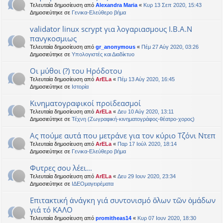
Τελευταία δημοσίευση από
Alexandra Maria
«
Κυρ 13 Σεπ 2020, 15:43
Δημοσιεύτηκε σε
Γενικα-Ελεύθερο βήμα
validator linux scrypt για λογαριασμους Ι.Β.Α.Ν
πανγκοσμιως
Τελευταία δημοσίευση από
gr_anonymous
«
Πέμ 27 Αύγ 2020, 03:26
Δημοσιεύτηκε σε
Υπολογιστές και Διαδίκτυο
Οι μύθοι (?) του Ηρόδοτου
Τελευταία δημοσίευση από
ArELa
«
Πέμ 13 Αύγ 2020, 16:45
Δημοσιεύτηκε σε
Ιστορία
Κινηματογραφικοί προϊδεασμοί
Τελευταία δημοσίευση από
ArELa
«
Δευ 10 Αύγ 2020, 13:11
Δημοσιεύτηκε σε
Τέχνη (Ζωγραφική-κινηματογράφος-θέατρο-χορος)
Ας πούμε αυτά που μετράνε για τον κύριο Τζόνι Ντεπ
Τελευταία δημοσίευση από
ArELa
«
Παρ 17 Ιούλ 2020, 18:14
Δημοσιεύτηκε σε
Γενικα-Ελεύθερο βήμα
Φυτρες σου λέει...
Τελευταία δημοσίευση από
ArELa
«
Δευ 29 Ιουν 2020, 23:34
Δημοσιεύτηκε σε
ΙΔΕΟμαγειρέματα
Επιτακτική ἀνάγκη γιά συντονισμό ὅλων τῶν ὁμάδων
γιά τό ΚΑΛΟ
Τελευταία δημοσίευση από
promitheas14
«
Κυρ 07 Ιουν 2020, 18:30