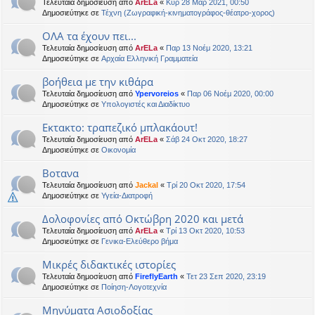
Τελευταία δημοσίευση από
ArELa
«
Κυρ 28 Μαρ 2021, 00:50
Δημοσιεύτηκε σε
Τέχνη (Ζωγραφική-κινηματογράφος-θέατρο-χορος)
ΟΛΑ τα έχουν πει...
Τελευταία δημοσίευση από
ArELa
«
Παρ 13 Νοέμ 2020, 13:21
Δημοσιεύτηκε σε
Αρχαία Ελληνική Γραμματεία
βοήθεια με την κιθάρα
Τελευταία δημοσίευση από
Ypervoreios
«
Παρ 06 Νοέμ 2020, 00:00
Δημοσιεύτηκε σε
Υπολογιστές και Διαδίκτυο
Εκτακτο: τραπεζικό μπλακάουτ!
Τελευταία δημοσίευση από
ArELa
«
Σάβ 24 Οκτ 2020, 18:27
Δημοσιεύτηκε σε
Oικονομία
Βοτανα
Τελευταία δημοσίευση από
Jackal
«
Τρί 20 Οκτ 2020, 17:54
Δημοσιεύτηκε σε
Υγεία-Διατροφή
Δολοφονίες από Οκτώβρη 2020 και μετά
Τελευταία δημοσίευση από
ArELa
«
Τρί 13 Οκτ 2020, 10:53
Δημοσιεύτηκε σε
Γενικα-Ελεύθερο βήμα
Μικρές διδακτικές ιστορίες
Τελευταία δημοσίευση από
FireflyEarth
«
Τετ 23 Σεπ 2020, 23:19
Δημοσιεύτηκε σε
Ποίηση-Λογοτεχνία
Μηνύματα Ασιοδοξίας