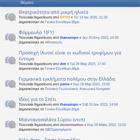
Θέματα
η
εις
Θεατρικότητα από μικρή ηλικία
Τελευταία δημοσίευση από
OTTO
«
Τετ 14 Ιαν 2026, 21:33
Δημοσιεύτηκε σε
Γενικα-Ελεύθερο βήμα
Φόρμουλα 1(F1)
Τελευταία δημοσίευση από
thanasispn
«
Δευ 03 Απρ 2023, 14:20
Δημοσιεύτηκε σε
Αθλητισμός
Προσοχή !Αυτοί είναι οι κωδικοί τροφίμων για
έντομα
Τελευταία δημοσίευση από
dim
«
Τρί 28 Μαρ 2023, 17:43
Δημοσιεύτηκε σε
Γενικα-Ελεύθερο βήμα
Γερμανικά εγκλήματα πολέμου στην Ελλάδα.
Τελευταία δημοσίευση από
panta
«
Κυρ 19 Μαρ 2023, 23:05
Δημοσιεύτηκε σε
Πολιτική-Γεωπολιτικά- Κοινωνικά Κινήματα
Ιδέες για το Σπίτι
Τελευταία δημοσίευση από
thanasispn
«
Σάβ 31 Δεκ 2022, 14:04
Δημοσιεύτηκε σε
Γενικα-Ελεύθερο βήμα
Μαϊντανοσαλάτα Σύρου (ντιπ)
Τελευταία δημοσίευση από
doctormarkon
«
Κυρ 29 Μάιος 2022, 22:02
Δημοσιεύτηκε σε
ΙΔΕΟμαγειρέματα
Kale chips - Τσιπς λαχανίδας