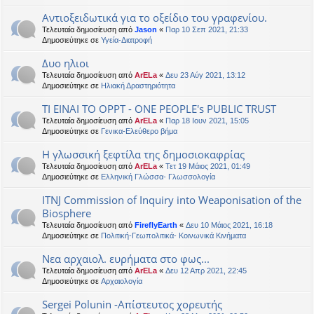
Αντιοξειδωτικά για το οξείδιο του γραφενίου.
Τελευταία δημοσίευση από
Jason
«
Παρ 10 Σεπ 2021, 21:33
Δημοσιεύτηκε σε
Υγεία-Διατροφή
Δυο ηλιοι
Τελευταία δημοσίευση από
ArELa
«
Δευ 23 Αύγ 2021, 13:12
Δημοσιεύτηκε σε
Ηλιακή Δραστηριότητα
ΤΙ ΕΙΝΑΙ ΤΟ OPPT - ONE PEOPLE's PUBLIC TRUST
Τελευταία δημοσίευση από
ArELa
«
Παρ 18 Ιουν 2021, 15:05
Δημοσιεύτηκε σε
Γενικα-Ελεύθερο βήμα
Η γλωσσική ξεφτίλα της δημοσιοκαφρίας
Τελευταία δημοσίευση από
ArELa
«
Τετ 19 Μάιος 2021, 01:49
Δημοσιεύτηκε σε
Ελληνική Γλώσσα- Γλωσσολογία
ITNJ Commission of Inquiry into Weaponisation of the
Biosphere
Τελευταία δημοσίευση από
FireflyEarth
«
Δευ 10 Μάιος 2021, 16:18
Δημοσιεύτηκε σε
Πολιτική-Γεωπολιτικά- Κοινωνικά Κινήματα
Νεα αρχαιολ. ευρήματα στο φως...
Τελευταία δημοσίευση από
ArELa
«
Δευ 12 Απρ 2021, 22:45
Δημοσιεύτηκε σε
Αρχαιολογία
Sergei Polunin -Απίστευτος χορευτής