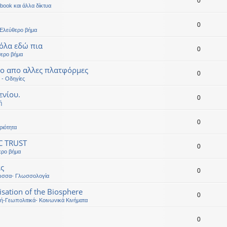
0
book και άλλα δίκτυα
0
-Ελεύθερο βήμα
όλα εδώ πια
0
θερο βήμα
εο απο αλλες πλατφόρμες
0
 - Οδηγίες
ενίου.
0
ή
0
ριότητα
C TRUST
0
ερο βήμα
ας
0
ώσσα- Γλωσσολογία
sation of the Biosphere
0
κή-Γεωπολιτικά- Κοινωνικά Κινήματα
0