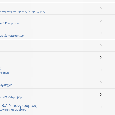
0
φική-κινηματογράφος-θέατρο-χορος)
0
ική Γραμματεία
0
ιστές και Διαδίκτυο
0
0
ά
0
ρο βήμα
0
ογοτεχνία
0
ικα-Ελεύθερο βήμα
 Ι.Β.Α.Ν πανγκοσμιως
0
ογιστές και Διαδίκτυο