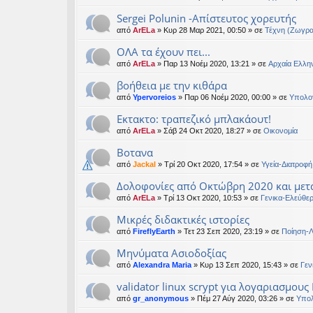
Sergei Polunin -Απίστευτος χορευτής
από
ArELa
» Κυρ 28 Μαρ 2021, 00:50 » σε
Τέχνη (Ζωγρα
ΟΛΑ τα έχουν πει...
από
ArELa
» Παρ 13 Νοέμ 2020, 13:21 » σε
Αρχαία Ελλην
βοήθεια με την κιθάρα
από
Ypervoreios
» Παρ 06 Νοέμ 2020, 00:00 » σε
Υπολογ
Εκτακτο: τραπεζικό μπλακάουτ!
από
ArELa
» Σάβ 24 Οκτ 2020, 18:27 » σε
Oικονομία
Βοτανα
από
Jackal
» Τρί 20 Οκτ 2020, 17:54 » σε
Υγεία-Διατροφή
Δολοφονίες από Οκτώβρη 2020 και μετ
από
ArELa
» Τρί 13 Οκτ 2020, 10:53 » σε
Γενικα-Ελεύθε
Μικρές διδακτικές ιστορίες
από
FireflyEarth
» Τετ 23 Σεπ 2020, 23:19 » σε
Ποίηση-Λ
Μηνύματα Ασιοδοξίας
από
Alexandra Maria
» Κυρ 13 Σεπ 2020, 15:43 » σε
Γεν
validator linux scrypt για λογαριασμους
από
gr_anonymous
» Πέμ 27 Αύγ 2020, 03:26 » σε
Υπολ