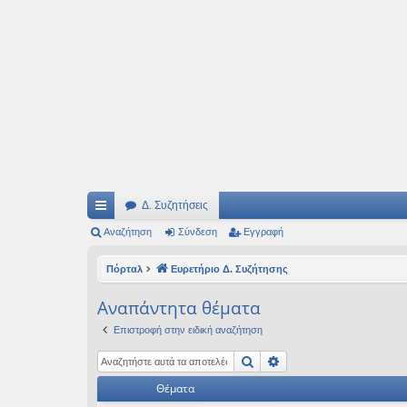
Ιδεογραφήματα
Αυτός ο τόπος φιλοδοξεί να ανοίγει μονοπάτια για τα συναρπαστικά και όμ
Δ. Συζητήσεις
ρή
Αναζήτηση
Σύνδεση
Εγγραφή
γο
Πόρταλ
Ευρετήριο Δ. Συζήτησης
ρε
Αναπάντητα θέματα
ς
Επιστροφή στην ειδική αναζήτηση
συ
Αναζήτηση
Ειδική αναζήτηση
νδ
Θέματα
έσ