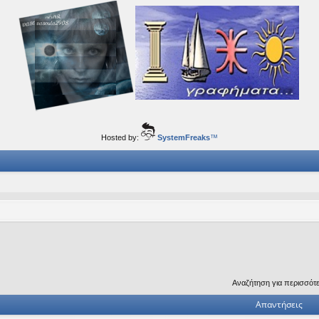
ορφα ταξίδια του νού...
Hosted by:
SystemFreaks
™
Αναζήτηση για περισσότ
Απαντήσεις