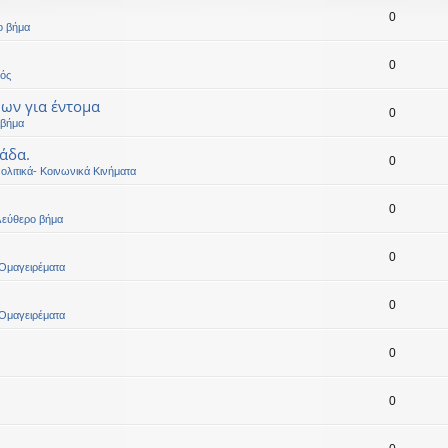
0
ο βήμα
0
ός
μων για έντομα
0
 βήμα
άδα.
0
ολιτικά- Κοινωνικά Κινήματα
0
λεύθερο βήμα
0
Ομαγειρέματα
0
Ομαγειρέματα
0
0