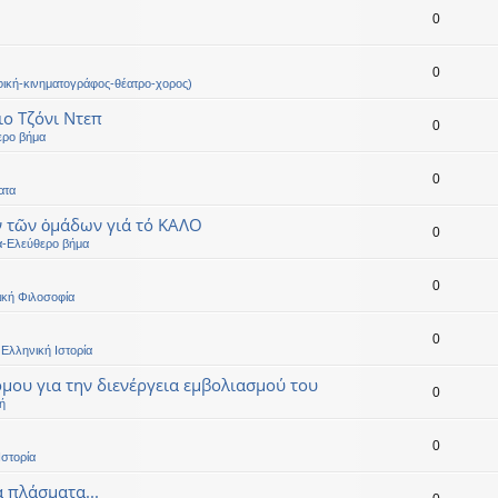
0
0
ική-κινηματογράφος-θέατρο-χορος)
ιο Τζόνι Ντεπ
0
ερο βήμα
0
ατα
ν τῶν ὁμάδων γιά τό ΚΑΛΟ
0
α-Ελεύθερο βήμα
0
ική Φιλοσοφία
0
Ελληνική Ιστορία
μου για την διενέργεια εμβολιασμού του
0
ή
0
Ιστορία
α πλάσματα...