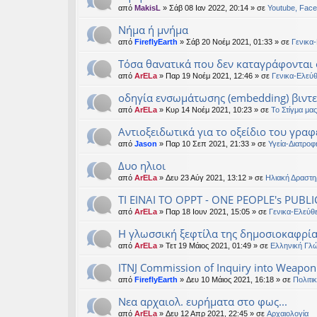
από
MakisL
» Σάβ 08 Ιαν 2022, 20:14 » σε
Youtube, Face
Νήμα ή μνήμα
από
FireflyEarth
» Σάβ 20 Νοέμ 2021, 01:33 » σε
Γενικα
Τόσα θανατικά που δεν καταγράφονται 
από
ArELa
» Παρ 19 Νοέμ 2021, 12:46 » σε
Γενικα-Ελεύ
οδηγία ενσωμάτωσης (embedding) βιντ
από
ArELa
» Κυρ 14 Νοέμ 2021, 10:23 » σε
Το Στίγμα μας
Αντιοξειδωτικά για το οξείδιο του γραφ
από
Jason
» Παρ 10 Σεπ 2021, 21:33 » σε
Υγεία-Διατροφ
Δυο ηλιοι
από
ArELa
» Δευ 23 Αύγ 2021, 13:12 » σε
Ηλιακή Δραστη
ΤΙ ΕΙΝΑΙ ΤΟ OPPT - ONE PEOPLE's PUBLI
από
ArELa
» Παρ 18 Ιουν 2021, 15:05 » σε
Γενικα-Ελεύθ
Η γλωσσική ξεφτίλα της δημοσιοκαφρί
από
ArELa
» Τετ 19 Μάιος 2021, 01:49 » σε
Ελληνική Γλ
ITNJ Commission of Inquiry into Weaponi
από
FireflyEarth
» Δευ 10 Μάιος 2021, 16:18 » σε
Πολιτι
Νεα αρχαιολ. ευρήματα στο φως...
από
ArELa
» Δευ 12 Απρ 2021, 22:45 » σε
Αρχαιολογία