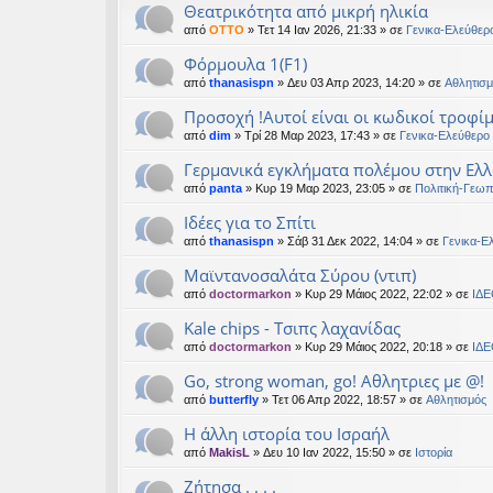
Θεατρικότητα από μικρή ηλικία
εις
από
OTTO
» Τετ 14 Ιαν 2026, 21:33 » σε
Γενικα-Ελεύθερ
Φόρμουλα 1(F1)
από
thanasispn
» Δευ 03 Απρ 2023, 14:20 » σε
Αθλητισμ
Προσοχή !Αυτοί είναι οι κωδικοί τροφί
από
dim
» Τρί 28 Μαρ 2023, 17:43 » σε
Γενικα-Ελεύθερο
Γερμανικά εγκλήματα πολέμου στην Ελλ
από
panta
» Κυρ 19 Μαρ 2023, 23:05 » σε
Πολιτική-Γεωπ
Ιδέες για το Σπίτι
από
thanasispn
» Σάβ 31 Δεκ 2022, 14:04 » σε
Γενικα-Ε
Μαϊντανοσαλάτα Σύρου (ντιπ)
από
doctormarkon
» Κυρ 29 Μάιος 2022, 22:02 » σε
ΙΔΕ
Kale chips - Τσιπς λαχανίδας
από
doctormarkon
» Κυρ 29 Μάιος 2022, 20:18 » σε
ΙΔΕ
Go, strong woman, go! Αθλητριες με @!
από
butterfly
» Τετ 06 Απρ 2022, 18:57 » σε
Αθλητισμός
Η άλλη ιστορία του Ισραήλ
από
MakisL
» Δευ 10 Ιαν 2022, 15:50 » σε
Ιστορία
Ζήτησα . . . .