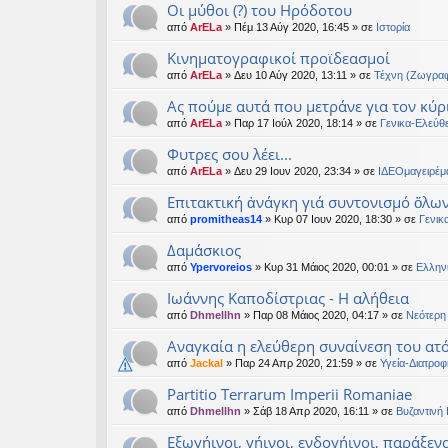
Οι μύθοι (?) του Ηρόδοτου
από
ArELa
» Πέμ 13 Αύγ 2020, 16:45 » σε
Ιστορία
Κινηματογραφικοί προϊδεασμοί
από
ArELa
» Δευ 10 Αύγ 2020, 13:11 » σε
Τέχνη (Ζωγραφ
Ας πούμε αυτά που μετράνε για τον κύρ
από
ArELa
» Παρ 17 Ιούλ 2020, 18:14 » σε
Γενικα-Ελεύθ
Φυτρες σου λέει...
από
ArELa
» Δευ 29 Ιουν 2020, 23:34 » σε
ΙΔΕΟμαγειρέμ
Επιτακτική ἀνάγκη γιά συντονισμό ὅλω
από
promitheas14
» Κυρ 07 Ιουν 2020, 18:30 » σε
Γενικ
Δαμάσκιος
από
Ypervoreios
» Κυρ 31 Μάιος 2020, 00:01 » σε
Ελλην
Ιωάννης Καποδίστριας - Η αλήθεια
από
Dhmellhn
» Παρ 08 Μάιος 2020, 04:17 » σε
Νεότερη 
Αναγκαία η ελεύθερη συναίνεση του ατό
από
Jackal
» Παρ 24 Απρ 2020, 21:59 » σε
Υγεία-Διατροφ
Partitio Terrarum Imperii Romaniae
από
Dhmellhn
» Σάβ 18 Απρ 2020, 16:11 » σε
Βυζαντινή 
Εξωγήινοι, γήινοι, ενδογήινοι, παράξεν