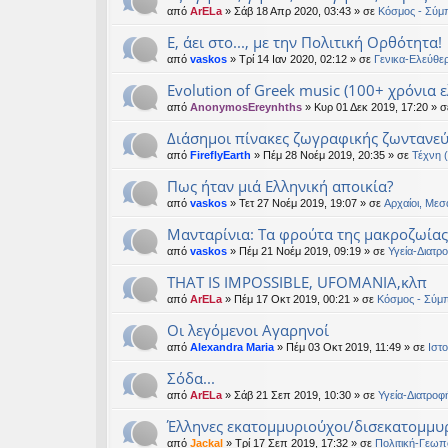
από
ArELa
» Σάβ 18 Απρ 2020, 03:43 » σε
Κόσμος - Σύμ
Ε, άει στο..., με την Πολιτική Ορθότητα!
από
vaskos
» Τρί 14 Ιαν 2020, 02:12 » σε
Γενικα-Ελεύθε
Evolution of Greek music (100+ χρόνια 
από
AnonymosEreynhths
» Κυρ 01 Δεκ 2019, 17:20 » 
Διάσημοι πίνακες ζωγραφικής ζωντανε
από
FireflyEarth
» Πέμ 28 Νοέμ 2019, 20:35 » σε
Τέχνη 
Πως ήταν μιά Ελληνική αποικία?
από
vaskos
» Τετ 27 Νοέμ 2019, 19:07 » σε
Αρχαίοι, Μεσ
Μανταρίνια: Τα φρούτα της μακροζωίας
από
vaskos
» Πέμ 21 Νοέμ 2019, 09:19 » σε
Υγεία-Διατρ
THAT IS IMPOSSIBLE, UFOMANIA,κλπ
από
ArELa
» Πέμ 17 Οκτ 2019, 00:21 » σε
Κόσμος - Σύμ
Οι λεγόμενοι Αγαρηνοί
από
Alexandra Maria
» Πέμ 03 Οκτ 2019, 11:49 » σε
Ιστο
Σόδα...
από
ArELa
» Σάβ 21 Σεπ 2019, 10:30 » σε
Υγεία-Διατροφ
Έλληνες εκατομμυριούχοι/δισεκατομμυρ
από
Jackal
» Τρί 17 Σεπ 2019, 17:32 » σε
Πολιτική-Γεωπο