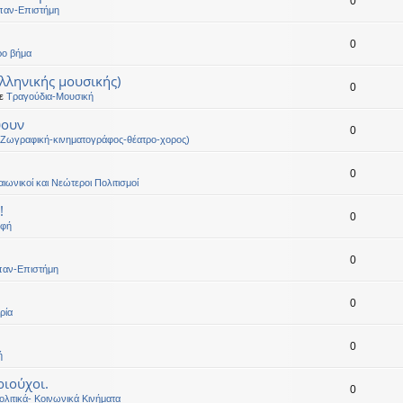
0
παν-Επιστήμη
0
ρο βήμα
ελληνικής μουσικής)
0
σε
Τραγούδια-Μουσική
ύουν
0
(Ζωγραφική-κινηματογράφος-θέατρο-χορος)
0
αιωνικοί και Νεώτεροι Πολιτισμοί
!
0
οφή
0
παν-Επιστήμη
0
ρία
0
ή
ιούχοι.
0
λιτικά- Κοινωνικά Κινήματα