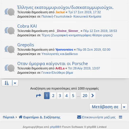
Έλληνες εκατομμυριούχοι/δισεκατομμυριούχοι.
Τελευταία δημοσίευση από
Jackal
«
Τρί 17 Σεπ 2019, 17:32
Δημοσιεύτηκε σε
Πολιτική-Γεωπολιτικά- Κοινωνικά Κινήματα
Cobra KAI
Τελευταία δημοσίευση από
_Divine_Sinner_
«
Πέμ 12 Σεπ 2019, 18:53
Δημοσιεύτηκε σε
Τέχνη (Ζωγραφική-κινηματογράφος-θέατρο-χορος)
Grepolis
Τελευταία δημοσίευση από
Ypervoreios
«
Πέμ 05 Σεπ 2019, 02:00
Δημοσιεύτηκε σε
Υπολογιστές και Διαδίκτυο
Οταν όμορφα καίγονται οι Porsche
Τελευταία δημοσίευση από
ArELa
«
Τετ 28 Αύγ 2019, 13:07
Δημοσιεύτηκε σε
Γενικα-Ελεύθερο βήμα
Αναζήτηση για περισσότερες από 1000 εγγραφές
Σελίδα
1
από
20
2
3
4
5
20
1
Επόμενη
…
Μετάβαση σε
Πόρταλ
Ευρετήριο Δ. Συζήτησης
Επικοινωνήστε μαζί μας
Δημιουργήθηκε από
phpBB
® Forum Software © phpBB Limited