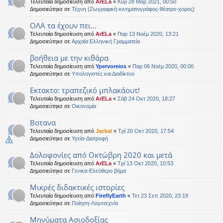
Τελευταία δημοσίευση από
ArELa
«
Κυρ 28 Μαρ 2021, 00:50
Δημοσιεύτηκε σε
Τέχνη (Ζωγραφική-κινηματογράφος-θέατρο-χορος)
ΟΛΑ τα έχουν πει...
Τελευταία δημοσίευση από
ArELa
«
Παρ 13 Νοέμ 2020, 13:21
Δημοσιεύτηκε σε
Αρχαία Ελληνική Γραμματεία
βοήθεια με την κιθάρα
Τελευταία δημοσίευση από
Ypervoreios
«
Παρ 06 Νοέμ 2020, 00:00
Δημοσιεύτηκε σε
Υπολογιστές και Διαδίκτυο
Εκτακτο: τραπεζικό μπλακάουτ!
Τελευταία δημοσίευση από
ArELa
«
Σάβ 24 Οκτ 2020, 18:27
Δημοσιεύτηκε σε
Oικονομία
Βοτανα
Τελευταία δημοσίευση από
Jackal
«
Τρί 20 Οκτ 2020, 17:54
Δημοσιεύτηκε σε
Υγεία-Διατροφή
Δολοφονίες από Οκτώβρη 2020 και μετά
Τελευταία δημοσίευση από
ArELa
«
Τρί 13 Οκτ 2020, 10:53
Δημοσιεύτηκε σε
Γενικα-Ελεύθερο βήμα
Μικρές διδακτικές ιστορίες
Τελευταία δημοσίευση από
FireflyEarth
«
Τετ 23 Σεπ 2020, 23:19
Δημοσιεύτηκε σε
Ποίηση-Λογοτεχνία
Μηνύματα Ασιοδοξίας