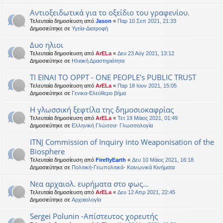
Αντιοξειδωτικά για το οξείδιο του γραφενίου.
Τελευταία δημοσίευση από
Jason
«
Παρ 10 Σεπ 2021, 21:33
Δημοσιεύτηκε σε
Υγεία-Διατροφή
Δυο ηλιοι
Τελευταία δημοσίευση από
ArELa
«
Δευ 23 Αύγ 2021, 13:12
Δημοσιεύτηκε σε
Ηλιακή Δραστηριότητα
ΤΙ ΕΙΝΑΙ ΤΟ OPPT - ONE PEOPLE's PUBLIC TRUST
Τελευταία δημοσίευση από
ArELa
«
Παρ 18 Ιουν 2021, 15:05
Δημοσιεύτηκε σε
Γενικα-Ελεύθερο βήμα
Η γλωσσική ξεφτίλα της δημοσιοκαφρίας
Τελευταία δημοσίευση από
ArELa
«
Τετ 19 Μάιος 2021, 01:49
Δημοσιεύτηκε σε
Ελληνική Γλώσσα- Γλωσσολογία
ITNJ Commission of Inquiry into Weaponisation of the
Biosphere
Τελευταία δημοσίευση από
FireflyEarth
«
Δευ 10 Μάιος 2021, 16:18
Δημοσιεύτηκε σε
Πολιτική-Γεωπολιτικά- Κοινωνικά Κινήματα
Νεα αρχαιολ. ευρήματα στο φως...
Τελευταία δημοσίευση από
ArELa
«
Δευ 12 Απρ 2021, 22:45
Δημοσιεύτηκε σε
Αρχαιολογία
Sergei Polunin -Απίστευτος χορευτής