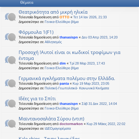
Θέματα
η
εις
Θεατρικότητα από μικρή ηλικία
Τελευταία δημοσίευση από
OTTO
«
Τετ 14 Ιαν 2026, 21:33
Δημοσιεύτηκε σε
Γενικα-Ελεύθερο βήμα
Φόρμουλα 1(F1)
Τελευταία δημοσίευση από
thanasispn
«
Δευ 03 Απρ 2023, 14:20
Δημοσιεύτηκε σε
Αθλητισμός
Προσοχή !Αυτοί είναι οι κωδικοί τροφίμων για
έντομα
Τελευταία δημοσίευση από
dim
«
Τρί 28 Μαρ 2023, 17:43
Δημοσιεύτηκε σε
Γενικα-Ελεύθερο βήμα
Γερμανικά εγκλήματα πολέμου στην Ελλάδα.
Τελευταία δημοσίευση από
panta
«
Κυρ 19 Μαρ 2023, 23:05
Δημοσιεύτηκε σε
Πολιτική-Γεωπολιτικά- Κοινωνικά Κινήματα
Ιδέες για το Σπίτι
Τελευταία δημοσίευση από
thanasispn
«
Σάβ 31 Δεκ 2022, 14:04
Δημοσιεύτηκε σε
Γενικα-Ελεύθερο βήμα
Μαϊντανοσαλάτα Σύρου (ντιπ)
Τελευταία δημοσίευση από
doctormarkon
«
Κυρ 29 Μάιος 2022, 22:02
Δημοσιεύτηκε σε
ΙΔΕΟμαγειρέματα
Kale chips - Τσιπς λαχανίδας