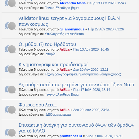
Τελευταία δημοσίευση από
Alexandra Maria
«
Κυρ 13 Σεπ 2020, 15:43
Δημοσιεύτηκε σε
Γενικα-Ελεύθερο βήμα
validator linux scrypt για λογαριασμους Ι.Β.Α.Ν
πανγκοσμιως
Τελευταία δημοσίευση από
gr_anonymous
«
Πέμ 27 Αύγ 2020, 03:26
Δημοσιεύτηκε σε
Υπολογιστές και Διαδίκτυο
Οι μύθοι (?) του Ηρόδοτου
Τελευταία δημοσίευση από
ArELa
«
Πέμ 13 Αύγ 2020, 16:45
Δημοσιεύτηκε σε
Ιστορία
Κινηματογραφικοί προϊδεασμοί
Τελευταία δημοσίευση από
ArELa
«
Δευ 10 Αύγ 2020, 13:11
Δημοσιεύτηκε σε
Τέχνη (Ζωγραφική-κινηματογράφος-θέατρο-χορος)
Ας πούμε αυτά που μετράνε για τον κύριο Τζόνι Ντεπ
Τελευταία δημοσίευση από
ArELa
«
Παρ 17 Ιούλ 2020, 18:14
Δημοσιεύτηκε σε
Γενικα-Ελεύθερο βήμα
Φυτρες σου λέει...
Τελευταία δημοσίευση από
ArELa
«
Δευ 29 Ιουν 2020, 23:34
Δημοσιεύτηκε σε
ΙΔΕΟμαγειρέματα
Επιτακτική ἀνάγκη γιά συντονισμό ὅλων τῶν ὁμάδων
γιά τό ΚΑΛΟ
Τελευταία δημοσίευση από
promitheas14
«
Κυρ 07 Ιουν 2020, 18:30