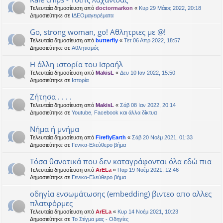
Τελευταία δημοσίευση από
doctormarkon
«
Κυρ 29 Μάιος 2022, 20:18
Δημοσιεύτηκε σε
ΙΔΕΟμαγειρέματα
Go, strong woman, go! Αθλητριες με @!
Τελευταία δημοσίευση από
butterfly
«
Τετ 06 Απρ 2022, 18:57
Δημοσιεύτηκε σε
Αθλητισμός
Η άλλη ιστορία του Ισραήλ
Τελευταία δημοσίευση από
MakisL
«
Δευ 10 Ιαν 2022, 15:50
Δημοσιεύτηκε σε
Ιστορία
Ζήτησα . . . .
Τελευταία δημοσίευση από
MakisL
«
Σάβ 08 Ιαν 2022, 20:14
Δημοσιεύτηκε σε
Youtube, Facebook και άλλα δίκτυα
Νήμα ή μνήμα
Τελευταία δημοσίευση από
FireflyEarth
«
Σάβ 20 Νοέμ 2021, 01:33
Δημοσιεύτηκε σε
Γενικα-Ελεύθερο βήμα
Τόσα θανατικά που δεν καταγράφονται όλα εδώ πια
Τελευταία δημοσίευση από
ArELa
«
Παρ 19 Νοέμ 2021, 12:46
Δημοσιεύτηκε σε
Γενικα-Ελεύθερο βήμα
οδηγία ενσωμάτωσης (embedding) βιντεο απο αλλες
πλατφόρμες
Τελευταία δημοσίευση από
ArELa
«
Κυρ 14 Νοέμ 2021, 10:23
Δημοσιεύτηκε σε
Το Στίγμα μας - Οδηγίες