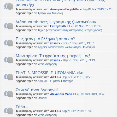
μουσικής)
Τελευταία δημοσίευση από
AnonymosEreynhths
«
Κυρ 01 Δεκ 2019, 17:20
Δημοσιεύτηκε σε
Τραγούδια-Μουσική
Διάσημοι πίνακες ζωγραφικής ζωντανεύουν
Τελευταία δημοσίευση από
FireflyEarth
«
Πέμ 28 Νοέμ 2019, 20:35
Δημοσιεύτηκε σε
Τέχνη (Ζωγραφική-κινηματογράφος-θέατρο-χορος)
Πως ήταν μιά Ελληνική αποικία?
Τελευταία δημοσίευση από
vaskos
«
Τετ 27 Νοέμ 2019, 19:07
Δημοσιεύτηκε σε
Αρχαίοι, Μεσαιωνικοί και Νεώτεροι Πολιτισμοί
Μανταρίνια: Τα φρούτα της μακροζωίας!
Τελευταία δημοσίευση από
vaskos
«
Πέμ 21 Νοέμ 2019, 09:19
Δημοσιεύτηκε σε
Υγεία-Διατροφή
THAT IS IMPOSSIBLE, UFOMANIA,κλπ
Τελευταία δημοσίευση από
ArELa
«
Πέμ 17 Οκτ 2019, 00:21
Δημοσιεύτηκε σε
Κόσμος - Σύμπαν-Επιστήμη
Οι λεγόμενοι Αγαρηνοί
Τελευταία δημοσίευση από
Alexandra Maria
«
Πέμ 03 Οκτ 2019, 11:49
Δημοσιεύτηκε σε
Ιστορία
Σόδα...
Τελευταία δημοσίευση από
ArELa
«
Σάβ 21 Σεπ 2019, 10:30
Δημοσιεύτηκε σε
Υγεία-Διατροφή