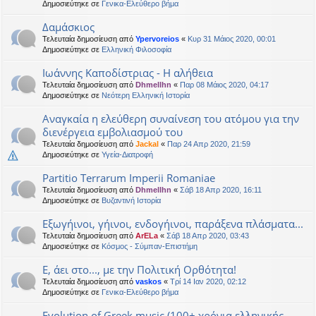
Δημοσιεύτηκε σε
Γενικα-Ελεύθερο βήμα
Δαμάσκιος
Τελευταία δημοσίευση από
Ypervoreios
«
Κυρ 31 Μάιος 2020, 00:01
Δημοσιεύτηκε σε
Ελληνική Φιλοσοφία
Ιωάννης Καποδίστριας - Η αλήθεια
Τελευταία δημοσίευση από
Dhmellhn
«
Παρ 08 Μάιος 2020, 04:17
Δημοσιεύτηκε σε
Νεότερη Ελληνική Ιστορία
Αναγκαία η ελεύθερη συναίνεση του ατόμου για την
διενέργεια εμβολιασμού του
Τελευταία δημοσίευση από
Jackal
«
Παρ 24 Απρ 2020, 21:59
Δημοσιεύτηκε σε
Υγεία-Διατροφή
Partitio Terrarum Imperii Romaniae
Τελευταία δημοσίευση από
Dhmellhn
«
Σάβ 18 Απρ 2020, 16:11
Δημοσιεύτηκε σε
Βυζαντινή Ιστορία
Εξωγήινοι, γήινοι, ενδογήινοι, παράξενα πλάσματα...
Τελευταία δημοσίευση από
ArELa
«
Σάβ 18 Απρ 2020, 03:43
Δημοσιεύτηκε σε
Κόσμος - Σύμπαν-Επιστήμη
Ε, άει στο..., με την Πολιτική Ορθότητα!
Τελευταία δημοσίευση από
vaskos
«
Τρί 14 Ιαν 2020, 02:12
Δημοσιεύτηκε σε
Γενικα-Ελεύθερο βήμα
Evolution of Greek music (100+ χρόνια ελληνικής