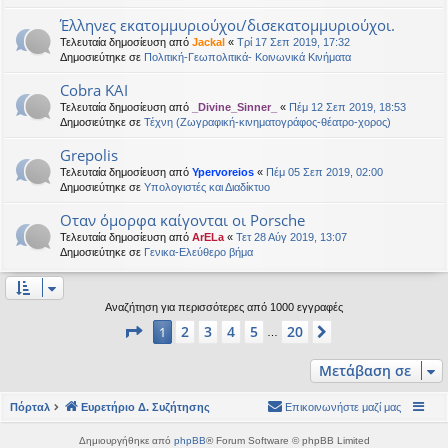
Έλληνες εκατομμυριούχοι/δισεκατομμυριούχοι.
Τελευταία δημοσίευση από
Jackal
«
Τρί 17 Σεπ 2019, 17:32
Δημοσιεύτηκε σε
Πολιτική-Γεωπολιτικά- Κοινωνικά Κινήματα
Cobra KAI
Τελευταία δημοσίευση από
_Divine_Sinner_
«
Πέμ 12 Σεπ 2019, 18:53
Δημοσιεύτηκε σε
Τέχνη (Ζωγραφική-κινηματογράφος-θέατρο-χορος)
Grepolis
Τελευταία δημοσίευση από
Ypervoreios
«
Πέμ 05 Σεπ 2019, 02:00
Δημοσιεύτηκε σε
Υπολογιστές και Διαδίκτυο
Οταν όμορφα καίγονται οι Porsche
Τελευταία δημοσίευση από
ArELa
«
Τετ 28 Αύγ 2019, 13:07
Δημοσιεύτηκε σε
Γενικα-Ελεύθερο βήμα
Αναζήτηση για περισσότερες από 1000 εγγραφές
Σελίδα
1
από
20
2
3
4
5
20
1
Επόμενη
…
Μετάβαση σε
Πόρταλ
Ευρετήριο Δ. Συζήτησης
Επικοινωνήστε μαζί μας
Δημιουργήθηκε από
phpBB
® Forum Software © phpBB Limited