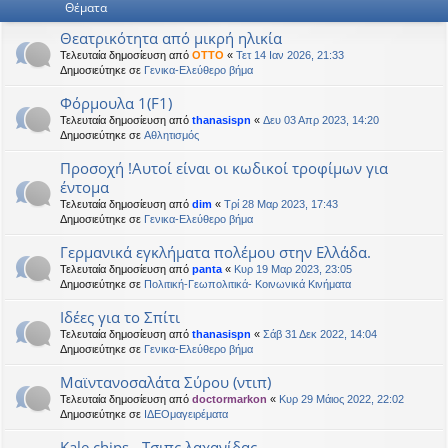
Θέματα
η
εις
Θεατρικότητα από μικρή ηλικία
Τελευταία δημοσίευση από
OTTO
«
Τετ 14 Ιαν 2026, 21:33
Δημοσιεύτηκε σε
Γενικα-Ελεύθερο βήμα
Φόρμουλα 1(F1)
Τελευταία δημοσίευση από
thanasispn
«
Δευ 03 Απρ 2023, 14:20
Δημοσιεύτηκε σε
Αθλητισμός
Προσοχή !Αυτοί είναι οι κωδικοί τροφίμων για
έντομα
Τελευταία δημοσίευση από
dim
«
Τρί 28 Μαρ 2023, 17:43
Δημοσιεύτηκε σε
Γενικα-Ελεύθερο βήμα
Γερμανικά εγκλήματα πολέμου στην Ελλάδα.
Τελευταία δημοσίευση από
panta
«
Κυρ 19 Μαρ 2023, 23:05
Δημοσιεύτηκε σε
Πολιτική-Γεωπολιτικά- Κοινωνικά Κινήματα
Ιδέες για το Σπίτι
Τελευταία δημοσίευση από
thanasispn
«
Σάβ 31 Δεκ 2022, 14:04
Δημοσιεύτηκε σε
Γενικα-Ελεύθερο βήμα
Μαϊντανοσαλάτα Σύρου (ντιπ)
Τελευταία δημοσίευση από
doctormarkon
«
Κυρ 29 Μάιος 2022, 22:02
Δημοσιεύτηκε σε
ΙΔΕΟμαγειρέματα
Kale chips - Τσιπς λαχανίδας