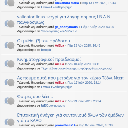
Τελευταία δημοσίευση από
Alexandra Maria
«
Κυρ 13 Σεπ 2020, 15:43
Δημοσιεύτηκε σε
Γενικα-Ελεύθερο βήμα
validator linux scrypt για λογαριασμους Ι.Β.Α.Ν
πανγκοσμιως
Τελευταία δημοσίευση από
gr_anonymous
«
Πέμ 27 Αύγ 2020, 03:26
Δημοσιεύτηκε σε
Υπολογιστές και Διαδίκτυο
Οι μύθοι (?) του Ηρόδοτου
Τελευταία δημοσίευση από
ArELa
«
Πέμ 13 Αύγ 2020, 16:45
Δημοσιεύτηκε σε
Ιστορία
Κινηματογραφικοί προϊδεασμοί
Τελευταία δημοσίευση από
ArELa
«
Δευ 10 Αύγ 2020, 13:11
Δημοσιεύτηκε σε
Τέχνη (Ζωγραφική-κινηματογράφος-θέατρο-χορος)
Ας πούμε αυτά που μετράνε για τον κύριο Τζόνι Ντεπ
Τελευταία δημοσίευση από
ArELa
«
Παρ 17 Ιούλ 2020, 18:14
Δημοσιεύτηκε σε
Γενικα-Ελεύθερο βήμα
Φυτρες σου λέει...
Τελευταία δημοσίευση από
ArELa
«
Δευ 29 Ιουν 2020, 23:34
Δημοσιεύτηκε σε
ΙΔΕΟμαγειρέματα
Επιτακτική ἀνάγκη γιά συντονισμό ὅλων τῶν ὁμάδων
γιά τό ΚΑΛΟ
Τελευταία δημοσίευση από
promitheas14
«
Κυρ 07 Ιουν 2020, 18:30