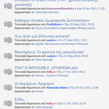
μουσικής)
Τελευταία δημοσίευση από
AnonymosEreynhths
«
Κυρ 01 Δεκ 2019, 17:20
Δημοσιεύτηκε σε
Τραγούδια-Μουσική
Διάσημοι πίνακες ζωγραφικής ζωντανεύουν
Τελευταία δημοσίευση από
FireflyEarth
«
Πέμ 28 Νοέμ 2019, 20:35
Δημοσιεύτηκε σε
Τέχνη (Ζωγραφική-κινηματογράφος-θέατρο-χορος)
Πως ήταν μιά Ελληνική αποικία?
Τελευταία δημοσίευση από
vaskos
«
Τετ 27 Νοέμ 2019, 19:07
Δημοσιεύτηκε σε
Αρχαίοι, Μεσαιωνικοί και Νεώτεροι Πολιτισμοί
Μανταρίνια: Τα φρούτα της μακροζωίας!
Τελευταία δημοσίευση από
vaskos
«
Πέμ 21 Νοέμ 2019, 09:19
Δημοσιεύτηκε σε
Υγεία-Διατροφή
THAT IS IMPOSSIBLE, UFOMANIA,κλπ
Τελευταία δημοσίευση από
ArELa
«
Πέμ 17 Οκτ 2019, 00:21
Δημοσιεύτηκε σε
Κόσμος - Σύμπαν-Επιστήμη
Οι λεγόμενοι Αγαρηνοί
Τελευταία δημοσίευση από
Alexandra Maria
«
Πέμ 03 Οκτ 2019, 11:49
Δημοσιεύτηκε σε
Ιστορία
Σόδα...
Τελευταία δημοσίευση από
ArELa
«
Σάβ 21 Σεπ 2019, 10:30
Δημοσιεύτηκε σε
Υγεία-Διατροφή