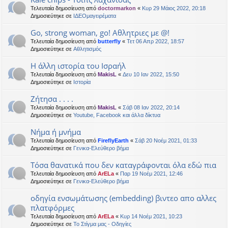
Τελευταία δημοσίευση από
doctormarkon
«
Κυρ 29 Μάιος 2022, 20:18
Δημοσιεύτηκε σε
ΙΔΕΟμαγειρέματα
Go, strong woman, go! Αθλητριες με @!
Τελευταία δημοσίευση από
butterfly
«
Τετ 06 Απρ 2022, 18:57
Δημοσιεύτηκε σε
Αθλητισμός
Η άλλη ιστορία του Ισραήλ
Τελευταία δημοσίευση από
MakisL
«
Δευ 10 Ιαν 2022, 15:50
Δημοσιεύτηκε σε
Ιστορία
Ζήτησα . . . .
Τελευταία δημοσίευση από
MakisL
«
Σάβ 08 Ιαν 2022, 20:14
Δημοσιεύτηκε σε
Youtube, Facebook και άλλα δίκτυα
Νήμα ή μνήμα
Τελευταία δημοσίευση από
FireflyEarth
«
Σάβ 20 Νοέμ 2021, 01:33
Δημοσιεύτηκε σε
Γενικα-Ελεύθερο βήμα
Τόσα θανατικά που δεν καταγράφονται όλα εδώ πια
Τελευταία δημοσίευση από
ArELa
«
Παρ 19 Νοέμ 2021, 12:46
Δημοσιεύτηκε σε
Γενικα-Ελεύθερο βήμα
οδηγία ενσωμάτωσης (embedding) βιντεο απο αλλες
πλατφόρμες
Τελευταία δημοσίευση από
ArELa
«
Κυρ 14 Νοέμ 2021, 10:23
Δημοσιεύτηκε σε
Το Στίγμα μας - Οδηγίες