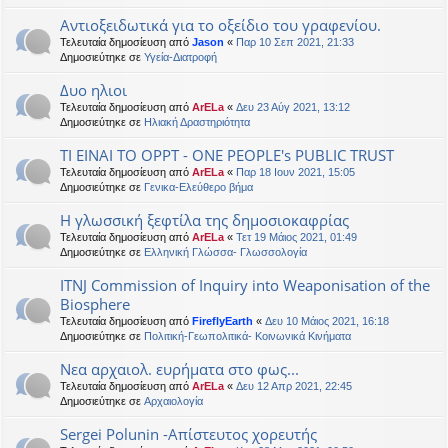
Αντιοξειδωτικά για το οξείδιο του γραφενίου.
Τελευταία δημοσίευση από
Jason
«
Παρ 10 Σεπ 2021, 21:33
Δημοσιεύτηκε σε
Υγεία-Διατροφή
Δυο ηλιοι
Τελευταία δημοσίευση από
ArELa
«
Δευ 23 Αύγ 2021, 13:12
Δημοσιεύτηκε σε
Ηλιακή Δραστηριότητα
ΤΙ ΕΙΝΑΙ ΤΟ OPPT - ONE PEOPLE's PUBLIC TRUST
Τελευταία δημοσίευση από
ArELa
«
Παρ 18 Ιουν 2021, 15:05
Δημοσιεύτηκε σε
Γενικα-Ελεύθερο βήμα
Η γλωσσική ξεφτίλα της δημοσιοκαφρίας
Τελευταία δημοσίευση από
ArELa
«
Τετ 19 Μάιος 2021, 01:49
Δημοσιεύτηκε σε
Ελληνική Γλώσσα- Γλωσσολογία
ITNJ Commission of Inquiry into Weaponisation of the
Biosphere
Τελευταία δημοσίευση από
FireflyEarth
«
Δευ 10 Μάιος 2021, 16:18
Δημοσιεύτηκε σε
Πολιτική-Γεωπολιτικά- Κοινωνικά Κινήματα
Νεα αρχαιολ. ευρήματα στο φως...
Τελευταία δημοσίευση από
ArELa
«
Δευ 12 Απρ 2021, 22:45
Δημοσιεύτηκε σε
Αρχαιολογία
Sergei Polunin -Απίστευτος χορευτής