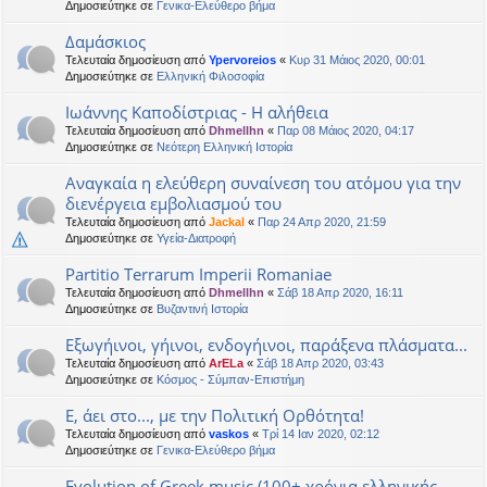
Δημοσιεύτηκε σε
Γενικα-Ελεύθερο βήμα
Δαμάσκιος
Τελευταία δημοσίευση από
Ypervoreios
«
Κυρ 31 Μάιος 2020, 00:01
Δημοσιεύτηκε σε
Ελληνική Φιλοσοφία
Ιωάννης Καποδίστριας - Η αλήθεια
Τελευταία δημοσίευση από
Dhmellhn
«
Παρ 08 Μάιος 2020, 04:17
Δημοσιεύτηκε σε
Νεότερη Ελληνική Ιστορία
Αναγκαία η ελεύθερη συναίνεση του ατόμου για την
διενέργεια εμβολιασμού του
Τελευταία δημοσίευση από
Jackal
«
Παρ 24 Απρ 2020, 21:59
Δημοσιεύτηκε σε
Υγεία-Διατροφή
Partitio Terrarum Imperii Romaniae
Τελευταία δημοσίευση από
Dhmellhn
«
Σάβ 18 Απρ 2020, 16:11
Δημοσιεύτηκε σε
Βυζαντινή Ιστορία
Εξωγήινοι, γήινοι, ενδογήινοι, παράξενα πλάσματα...
Τελευταία δημοσίευση από
ArELa
«
Σάβ 18 Απρ 2020, 03:43
Δημοσιεύτηκε σε
Κόσμος - Σύμπαν-Επιστήμη
Ε, άει στο..., με την Πολιτική Ορθότητα!
Τελευταία δημοσίευση από
vaskos
«
Τρί 14 Ιαν 2020, 02:12
Δημοσιεύτηκε σε
Γενικα-Ελεύθερο βήμα
Evolution of Greek music (100+ χρόνια ελληνικής