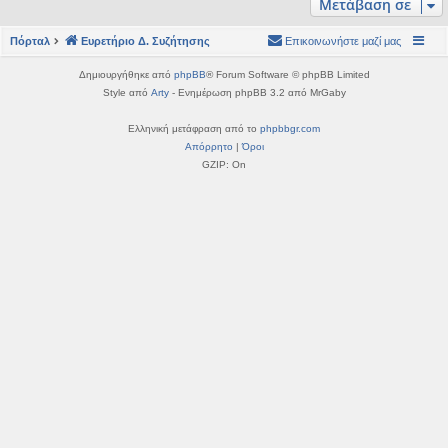
Μετάβαση σε
η
εις
Πόρταλ
Ευρετήριο Δ. Συζήτησης
Επικοινωνήστε μαζί μας
Δημιουργήθηκε από
phpBB
® Forum Software © phpBB Limited
Style από
Arty
- Ενημέρωση phpBB 3.2 από MrGaby
Ελληνική μετάφραση από το
phpbbgr.com
Απόρρητο
|
Όροι
GZIP: On