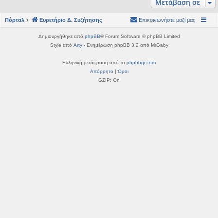
Μετάβαση σε
η
εις
Πόρταλ
Ευρετήριο Δ. Συζήτησης
Επικοινωνήστε μαζί μας
Δημιουργήθηκε από
phpBB
® Forum Software © phpBB Limited
Style από
Arty
- Ενημέρωση phpBB 3.2 από MrGaby
Ελληνική μετάφραση από το
phpbbgr.com
Απόρρητο
|
Όροι
GZIP: On