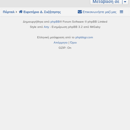
Μετάβαση σε
η
εις
Πόρταλ
Ευρετήριο Δ. Συζήτησης
Επικοινωνήστε μαζί μας
Δημιουργήθηκε από
phpBB
® Forum Software © phpBB Limited
Style από
Arty
- Ενημέρωση phpBB 3.2 από MrGaby
Ελληνική μετάφραση από το
phpbbgr.com
Απόρρητο
|
Όροι
GZIP: On