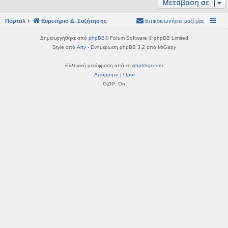
Μετάβαση σε
η
εις
Πόρταλ
Ευρετήριο Δ. Συζήτησης
Επικοινωνήστε μαζί μας
Δημιουργήθηκε από
phpBB
® Forum Software © phpBB Limited
Style από
Arty
- Ενημέρωση phpBB 3.2 από MrGaby
Ελληνική μετάφραση από το
phpbbgr.com
Απόρρητο
|
Όροι
GZIP: On