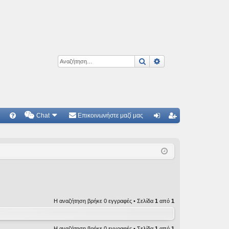
Αναζήτηση
Ειδική αναζήτηση
Chat
Επικοινωνήστε μαζί μας
Γ
Συ
ύν
γγ
χν
δε
ρα
ές
ση
φ
ερ
ή
ωτ
Η αναζήτηση βρήκε 0 εγγραφές • Σελίδα
1
από
1
ήσ
εις
Η αναζήτηση βρήκε 0 εγγραφές • Σελίδα
1
από
1