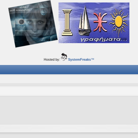
ορφα ταξίδια του νού...
Hosted by:
SystemFreaks
™