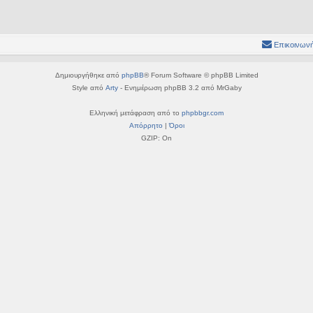
Επικοινωνή
Δημιουργήθηκε από
phpBB
® Forum Software © phpBB Limited
Style από
Arty
- Ενημέρωση phpBB 3.2 από MrGaby
Ελληνική μετάφραση από το
phpbbgr.com
Απόρρητο
|
Όροι
GZIP: On