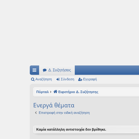
Ιδεογραφήματα
Αυτός ο τόπος φιλοδοξεί να ανοίγει μονοπάτια για τα συναρπαστικά και όμ
Δ. Συζητήσεις
ρή
Αναζήτηση
Σύνδεση
Εγγραφή
γο
Πόρταλ
Ευρετήριο Δ. Συζήτησης
ρε
Ενεργά θέματα
ς
Επιστροφή στην ειδική αναζήτηση
συ
νδ
Καμία κατάλληλη αντιστοιχία δεν βρέθηκε.
έσ