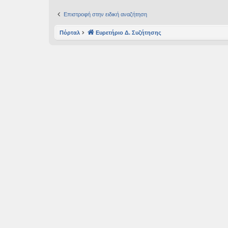
εις
Επιστροφή στην ειδική αναζήτηση
Πόρταλ
Ευρετήριο Δ. Συζήτησης