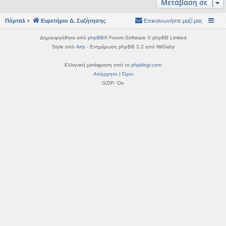
Μετάβαση σε
η
εις
Πόρταλ
Ευρετήριο Δ. Συζήτησης
Επικοινωνήστε μαζί μας
Δημιουργήθηκε από
phpBB
® Forum Software © phpBB Limited
Style από
Arty
- Ενημέρωση phpBB 3.2 από MrGaby
Ελληνική μετάφραση από το
phpbbgr.com
Απόρρητο
|
Όροι
GZIP: On